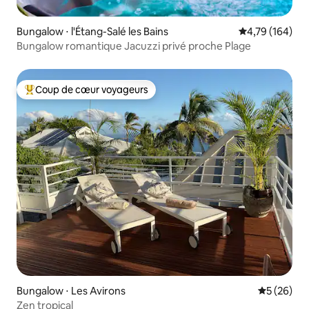
Bungalow ⋅ l'Étang-Salé les Bains
Évaluation moy
4,79 (164)
Bungalow romantique Jacuzzi privé proche Plage
Coup de cœur voyageurs
Coups de cœur voyageurs les plus appréciés
Bungalow ⋅ Les Avirons
Évaluation
5 (26)
Zen tropical