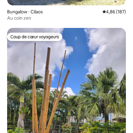
Bungalow ⋅ Cilaos
Évaluation moy
4,86 (187)
Au coin zen
Coup de cœur voyageurs
Coup de cœur voyageurs