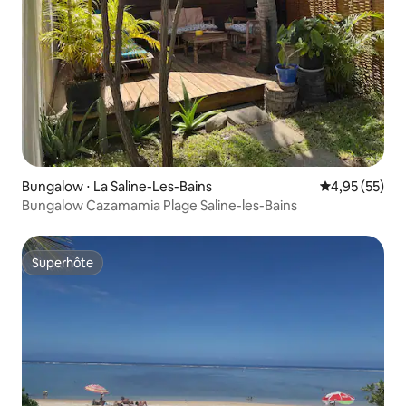
Bungalow ⋅ La Saline-Les-Bains
Évaluation mo
4,95 (55)
Bungalow Cazamamia Plage Saline-les-Bains
Superhôte
Superhôte