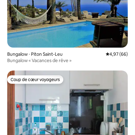
Bungalow ⋅ Piton Saint-Leu
Évaluation mo
4,97 (66)
Bungalow « Vacances de rêve »
Coup de cœur voyageurs
Coup de cœur voyageurs