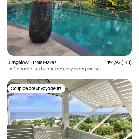
Bungalow ⋅ Trois Mares
Évaluation moy
4,92 (143)
La Cocodile, un bungalow cosy avec piscine
Coup de cœur voyageurs
Coup de cœur voyageurs