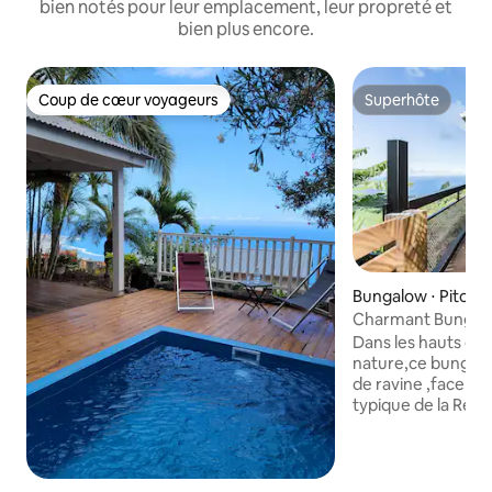
bien notés pour leur emplacement, leur propreté et
bien plus encore.
Coup de cœur voyageurs
Superhôte
Coup de cœur voyageurs
Superhôte
Bungalow ⋅ Piton 
Charmant Bungalo
paysage tropicale
Dans les hauts de 
nature,ce bungalow domine en bordure
de ravine ,face à 
typique de la Réun
pailles en queue e
bénéficiez d'une v
mer et ses falaises verdoyantes .Vous
êtes à 15 min de st leu, 17 min de la plage