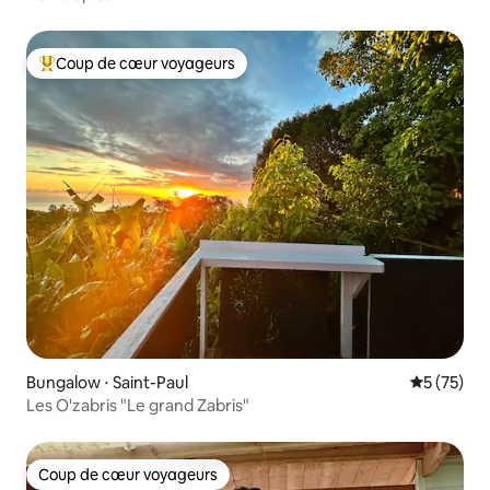
Coup de cœur voyageurs
Coups de cœur voyageurs les plus appréciés
Bungalow ⋅ Saint-Paul
Évaluation
5 (75)
Les O'zabris "Le grand Zabris"
Coup de cœur voyageurs
Coup de cœur voyageurs