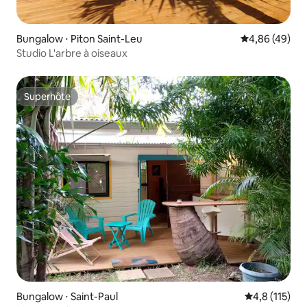
Bungalow ⋅ Piton Saint-Leu
Évaluation mo
4,86 (49)
Studio L'arbre à oiseaux
Superhôte
Superhôte
Bungalow ⋅ Saint-Paul
Évaluation mo
4,8 (115)