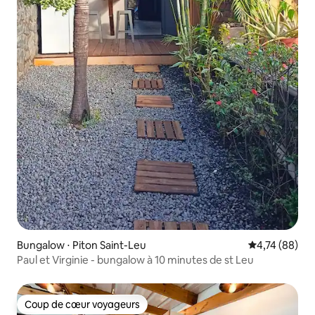
Bungalow ⋅ Piton Saint-Leu
Évaluation mo
4,74 (88)
Paul et Virginie - bungalow à 10 minutes de st Leu
Coup de cœur voyageurs
Coup de cœur voyageurs