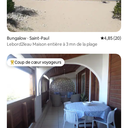
Bungalow ⋅ Saint-Paul
Évaluation mo
4,85 (20)
Lebord2leau Maison entière à 3 mn de la plage
Coup de cœur voyageurs
Coups de cœur voyageurs les plus appréciés