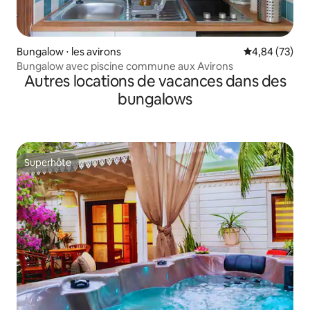
Bungalow ⋅ les avirons
Évaluation mo
4,84 (73)
Bungalow avec piscine commune aux Avirons
Autres locations de vacances dans des
bungalows
Superhôte
Superhôte