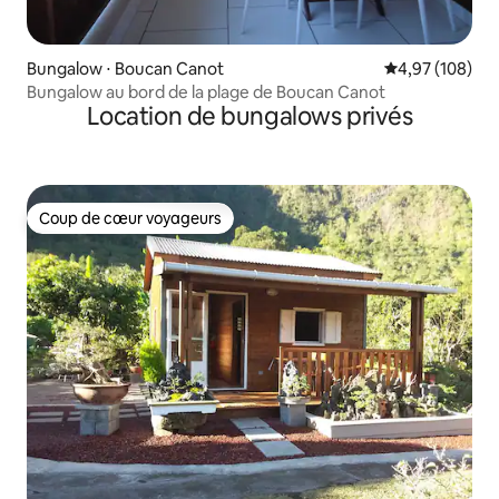
Bungalow ⋅ Boucan Canot
Évaluation moy
4,97 (108)
Bungalow au bord de la plage de Boucan Canot
Location de bungalows privés
Coup de cœur voyageurs
Coup de cœur voyageurs