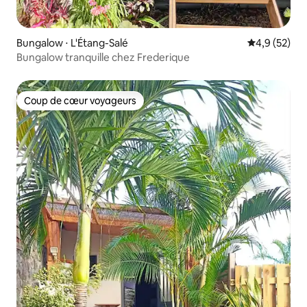
Bungalow ⋅ L'Étang-Salé
Évaluation m
4,9 (52)
Bungalow tranquille chez Frederique
Coup de cœur voyageurs
Coup de cœur voyageurs