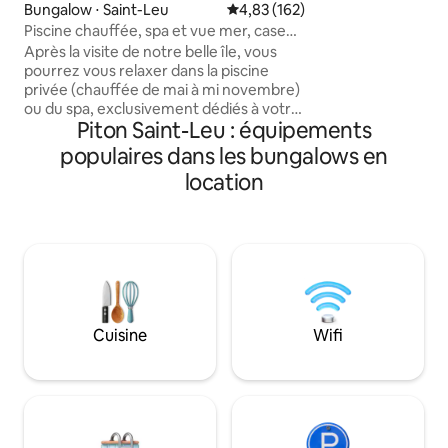
Bungalow ⋅ Saint-Leu
Évaluation moyenne sur la base 
4,83 (162)
d étang salé, 15 m
Piscine chauffée, spa et vue mer, case
commercial Lecler
Hibiscus
Après la visite de notre belle île, vous
plages de
pourrez vous relaxer dans la piscine
l’ouest.Boulanger
privée (chauffée de mai à mi novembre)
local,repas,à une dizaines de minutes,en
ou du spa, exclusivement dédiés à votre
voiture du bungal
Piton Saint-Leu : équipements
logement. Idéal pour les amoureux de la
nature, le bungalow Hibiscus est à 320 m
populaires dans les bungalows en
d'altitude avec vue panoramique sur la
location
baie de Saint-Leu, à seulement 10
minutes du lagon et du centre ville. Vous
apprécierez l’accès rapide à la route des
Tamarins, l'axe routier principal de
l'ouest de la Réunion. Un garage ouvert
est réservé pour la maison.
Cuisine
Wifi