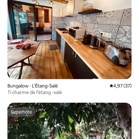
Bungalow ⋅ L'Étang-Salé
Évaluation mo
4,97 (37)
Ti charme de l'étang -salé
Superhôte
Superhôte