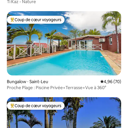
Ti Kaz - Nature
Coup de cœur voyageurs
Coups de cœur voyageurs les plus appréciés
Bungalow ⋅ Saint-Leu
Évaluation mo
4,96 (70)
Proche Plage : Piscine Privée+Terrasse+Vue à 360°
Coup de cœur voyageurs
Coups de cœur voyageurs les plus appréciés