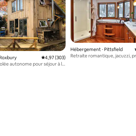
Hébergement ⋅ Pittsfield
Retraite romantique, jacuzzi, p
 Roxbury
Évaluation moyenne sur la base de 303 commen
4,97 (303)
Killington Mtn
olée autonome pour séjour à la
 la base de 47 commentaires : 4,96 sur 5