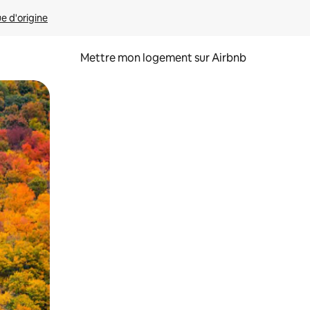
ue d'origine
Mettre mon logement sur Airbnb
sant glisser.