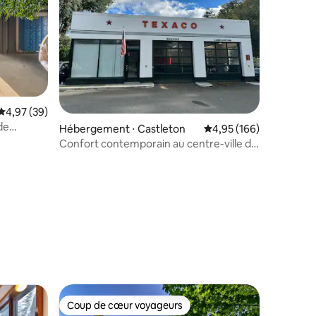
Évaluation moyenne sur la base de 39 commentaires : 4,97 sur 5
4,97 (39)
de
Hébergement ⋅ Castleton
Évaluation moyenne sur
4,95 (166)
Confort contemporain au centre-ville de
Texaco
mmentaires : 5 sur 5
Coup de cœur voyageurs
Coup de cœur voyageurs