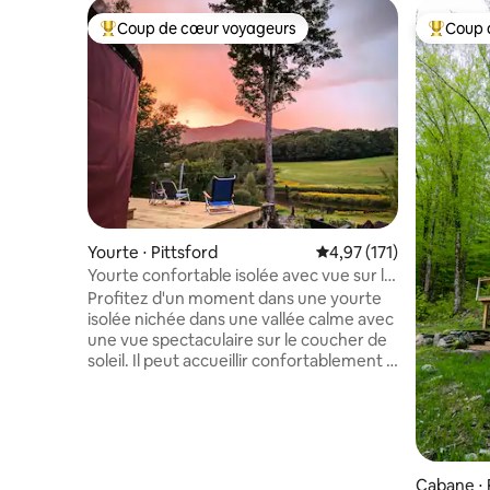
Coup de cœur voyageurs
Coup 
Coups de cœur voyageurs les plus appréciés
Coups de
Yourte ⋅ Pittsford
Évaluation moyenne sur
4,97 (171)
Yourte confortable isolée avec vue sur le
coucher du soleil
Profitez d'un moment dans une yourte
isolée nichée dans une vallée calme avec
une vue spectaculaire sur le coucher de
soleil. Il peut accueillir confortablement 4
personnes, mais peut accueillir plus de
personnes. Il y a une salle de bain avec
une douche extérieure, des toilettes à
compost et un lavabo. Complet avec
plaque de cuisson au propane, gril et
toutes les ustensiles de cuisine
Cabane ⋅ P