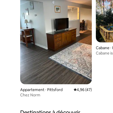
Cabane ⋅
Cabane is
ferme
Appartement ⋅ Pittsford
Évaluation moyenne sur
4,96 (47)
Chez Norm
Destinations à découvrir