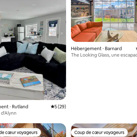
Hébergement ⋅ Barnard
The Looking Glass, une escapa
moderniste
sur la base de 28 commentaires : 5 sur 5
ent ⋅ Rutland
Évaluation moyenne sur la base de 29 co
5 (29)
 d'Alynn
de cœur voyageurs
Coup de cœur voyageurs
 cœur voyageurs les plus appréciés
Coup de cœur voyageurs