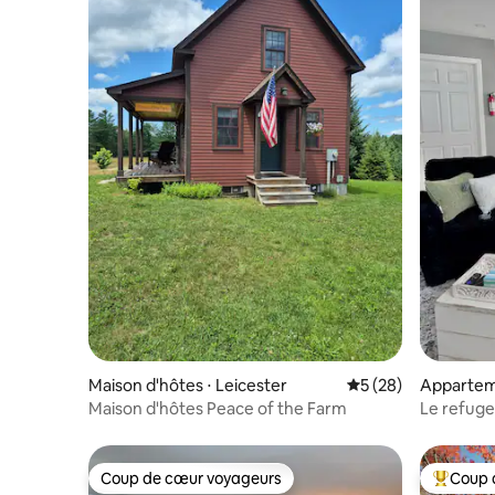
Maison d'hôtes ⋅ Leicester
Évaluation moyenne 
5 (28)
Appartem
Maison d'hôtes Peace of the Farm
Le refuge
Coup de cœur voyageurs
Coup 
Coup de cœur voyageurs
Coups de