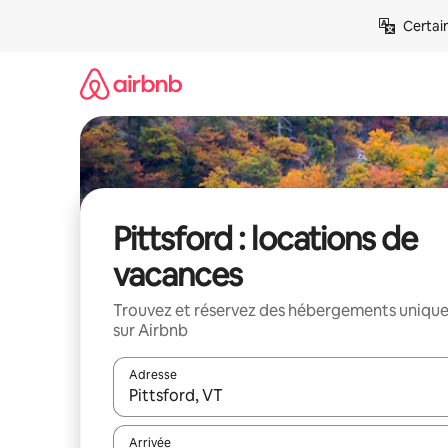
Aller
Certai
directement
au
contenu
Pittsford : locations de
vacances
Trouvez et réservez des hébergements uniqu
sur Airbnb
Adresse
Lorsque les résultats s'affichent, utilisez les flèc
Arrivée