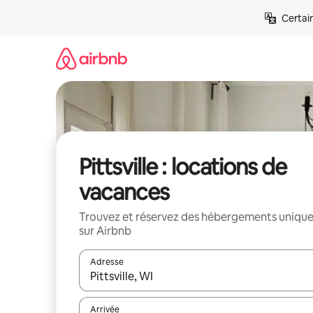
Aller
Certai
directement
au
contenu
Pittsville : locations de
vacances
Trouvez et réservez des hébergements uniqu
sur Airbnb
Adresse
Lorsque les résultats s'affichent, utilisez les flèc
Arrivée