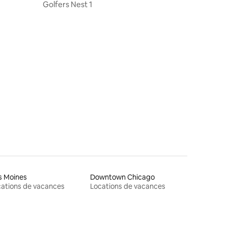
pids
Golfers Nest 1
taires : 4,92 sur 5
s Moines
Downtown Chicago
ations de vacances
Locations de vacances