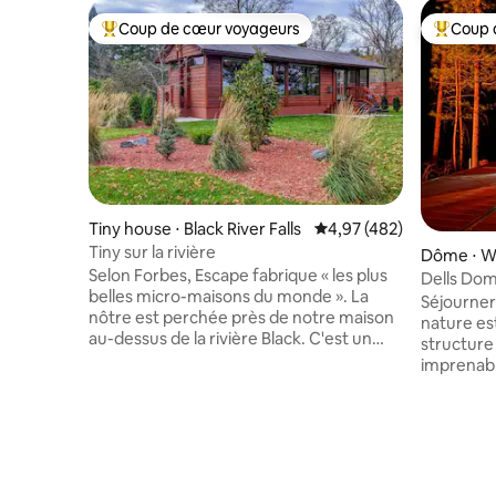
Coup de cœur voyageurs
Coup 
Coups de cœur voyageurs les plus appréciés
Coups de
Tiny house ⋅ Black River Falls
Évaluation moyenne sur 
4,97 (482)
Tiny sur la rivière
Dôme ⋅ Wi
Selon Forbes, Escape fabrique « les plus
Dells Dom
belles micro-maisons du monde ». La
Séjourner
nôtre est perchée près de notre maison
nature es
au-dessus de la rivière Black. C'est un
structure 
quartier calme à quelques minutes de
imprenabl
l'autoroute, des parcs, des sentiers et de
sons paisi
notre centre-ville animé avec des cafés,
oiseaux qu
des boutiques et d'excellents
coule en 
restaurants. Profitez de l'intimité et de la
confortabl
vue à couper le souffle depuis les
de tables 
énormes fenêtres ou le lit de jour
mini-réfri