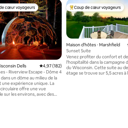
de cœur voyageurs
Coup de cœur voyageurs
 cœur voyageurs les plus appréciés
Coups de cœur voyageurs les p
Maison d'hôtes ⋅ Marshfield
Sunset Suite
Venez profiter du confort et d
la base de 482 commentaires : 4,97 sur 5
l'hospitalité dans la campagne 
sconsin Dells
Évaluation moyenne sur la base de 182 comme
4,97 (182)
du Wisconsin. Cette suite au deuxième
es - Riverview Escape - Dôme 4
étage se trouve sur 5,5 acres à 
 dans un dôme au milieu de la
campagne et est entourée de 
t une expérience unique. La
familiales. Vous serez accueillis 
circulaire offre une vue
lever du soleil dans la cuisine et
e sur les environs, avec des
une vue sur le coucher du soleil
bles de feuilles bruissantes, des
patio du balcon. La suite Sunset est un
i chantent et une rivière qui
endroit tranquille pour travaille
contrebas. Le dôme
reposer. Profitez d'une prome
e dispose d'un lit queen size,
paisible à la campagne ! À seu
de chevet, d'un coin salon, d'un
10 min en voiture du charmant 
gérateur et d'une cafetière K-
ville de Marshfield avec des res