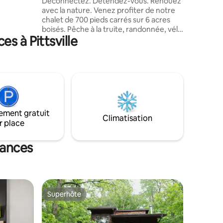
Déconnectez. Détendez-vous. Renouez
o et des
avec la nature. Venez profiter de notre
ale.
chalet de 700 pieds carrés sur 6 acres
boisés. Pêche à la truite, randonnée, vélo
s à Pittsville
et baignade ! Admirez les colibris en
volant, observez les cerfs ou les
pygargues à tête blanche. Les
possibilités de loisirs en plein air sont
infinies. Écoutez le vent murmurer
pendant que vous vous balancez dans le
hamac. Jouez dans la cabane dans les
arbres ! Évadez-vous dans les pins
ement gratuit
paisibles et laissez les engoulevents vous
Climatisation
r place
chanter pour vous endormir à la fin de la
journée. Amenez votre chien et profitez
du parc canin privé de 111 m².
cances
Superhôte
lus appréciés
Superhôte