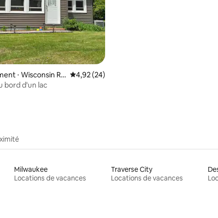
ent ⋅ Wisconsin Ra
Évaluation moyenne sur la base de 24 commen
4,92 (24)
 bord d'un lac
ximité
Milwaukee
Traverse City
De
Locations de vacances
Locations de vacances
Loc