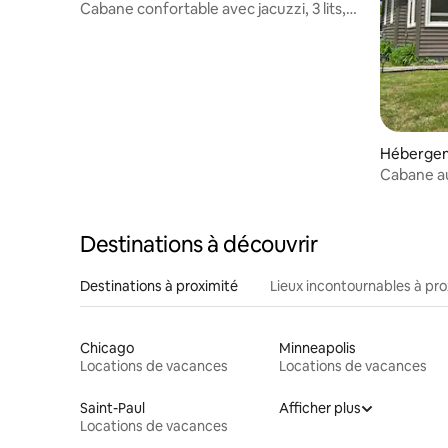
Cabane confortable avec jacuzzi, 3 lits,
lacs, sentiers
Hébergem
pids
Cabane au
Destinations à découvrir
Destinations à proximité
Lieux incontournables à pro
Chicago
Minneapolis
Locations de vacances
Locations de vacances
Saint-Paul
Afficher plus
Locations de vacances