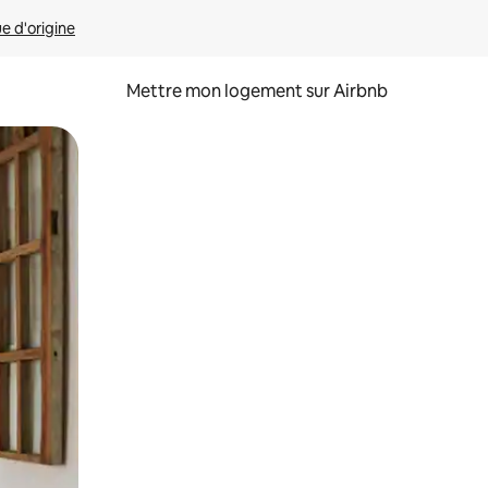
ue d'origine
Mettre mon logement sur Airbnb
sant glisser.