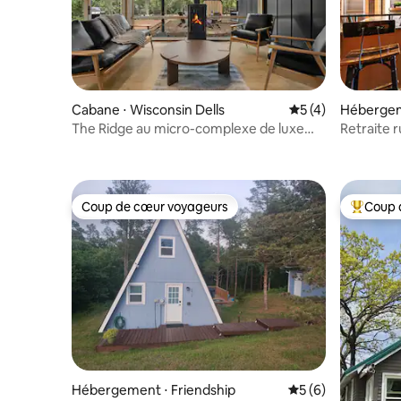
Cabane ⋅ Wisconsin Dells
Évaluation moyenn
5 (4)
Hébergem
pids
The Ridge au micro-complexe de luxe
Retraite 
Oak & Ember
Coup de cœur voyageurs
Coup 
Coup de cœur voyageurs
Coups de
Hébergement ⋅ Friendship
Évaluation moyenn
5 (6)