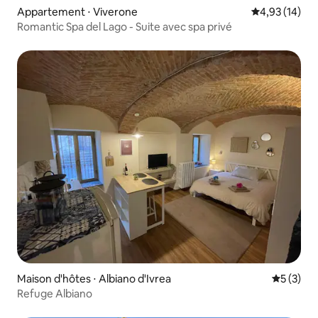
Appartement ⋅ Viverone
Évaluation mo
4,93 (14)
Romantic Spa del Lago - Suite avec spa privé
Maison d'hôtes ⋅ Albiano d'Ivrea
Évaluatio
5 (3)
Refuge Albiano