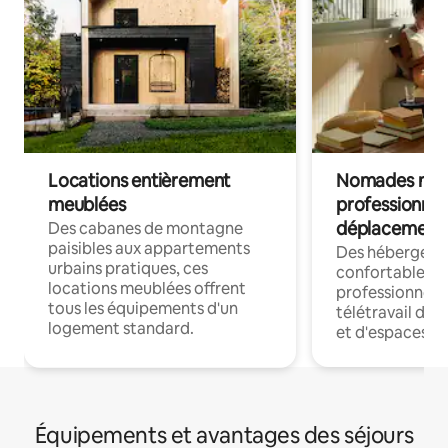
Locations entièrement
Nomades num
meublées
professionnel
déplacement
Des cabanes de montagne
paisibles aux appartements
Des hébergem
urbains pratiques, ces
confortables p
locations meublées offrent
professionnels
tous les équipements d'un
télétravail dis
logement standard.
et d'espaces de
Équipements et avantages des séjours