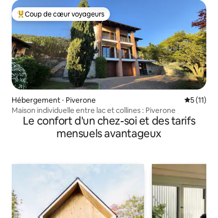
Coup de cœur voyageurs
Coups de cœur voyageurs les plus appréciés
Hébergement ⋅ Piverone
Évaluatio
5 (11)
Maison individuelle entre lac et collines : Piverone
Le confort d'un chez-soi et des tarifs
mensuels avantageux