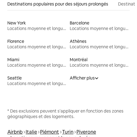
Destinations populaires pour des séjours prolongés
Destinati
New York
Barcelone
Locations moyenne et longue durée
Locations moyenne et longue durée
Florence
Athènes
Locations moyenne et longue durée
Locations moyenne et longue durée
Miami
Montréal
Locations moyenne et longue durée
Locations moyenne et longue durée
Seattle
Afficher plus
Locations moyenne et longue durée
* Des exclusions peuvent s'appliquer en fonction des zones
géographiques et des logements.
Airbnb
Italie
Piémont
Turin
Piverone