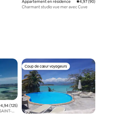
Appartement en résidence
Évaluation moyenne su
4,97 (90)
Charmant studio vue mer avec Cuve
ntaires : 4,94 sur 5
Coup de cœur voyageurs
Coup de cœur voyageurs
valuation moyenne sur la base de 125 commentaires : 4,94 sur 5
4,94 (125)
 SAINT-