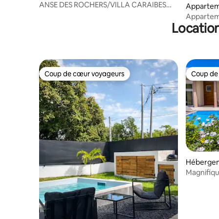
ANSE DES ROCHERS/VILLA CARAIBES
Appartem
921/ 5 pers./ WIFI
Sainte-A
Apparteme
Location
plages
Coup de cœur voyageurs
Coup de
Coup de cœur voyageurs
Coup de
Hébergeme
Magnifiqu
proche l