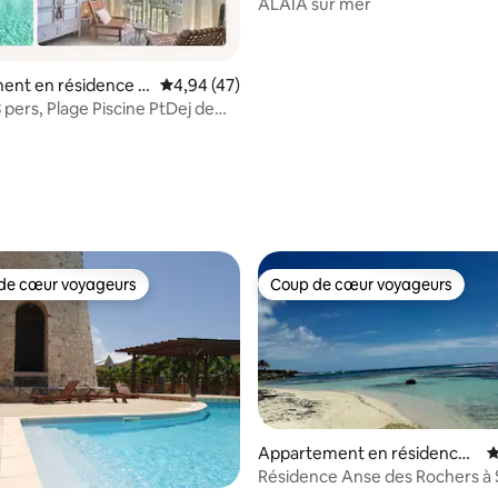
Le Gosier
ALAIA sur mer
ent en résidence ⋅
Évaluation moyenne sur la base de 47 comme
4,94 (47)
nçois
 pers, Plage Piscine PtDej de
e
 la base de 114 commentaires : 4,85 sur 5
de cœur voyageurs
Coup de cœur voyageurs
 cœur voyageurs les plus appréciés
Coup de cœur voyageurs
Appartement en résidence ⋅
É
Saint-François
Résidence Anse des Rochers à
la base de 126 commentaires : 4,84 sur 5
FRANCOIS,