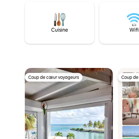
l’une des plus belles plages de la
connexion 
Guadeloupe avec une mer claire et
pour le té
calme totalement adaptée au plaisir des
individuel
jeunes enfants comme des plus grands.
les comme
accessibl
Cuisine
Wifi
seulement
Coup de cœur voyageurs
Coup de
Coup de cœur voyageurs
Coup de