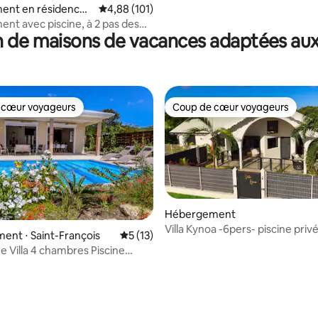
ent en résidence ⋅
Évaluation moyenne sur la base de 101 comme
4,88 (101)
nne
nt avec piscine, à 2 pas des
 de maisons de vacances adaptées aux
 cœur voyageurs
Coup de cœur voyageurs
 cœur voyageurs
Coup de cœur voyageurs
Hébergement
Villa Kynoa -6pers- piscine privé
nt ⋅ Saint-François
Évaluation moyenne sur la base de 13 co
5 (13)
François
e Villa 4 chambres Piscine
agon