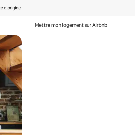
ue d'origine
Mettre mon logement sur Airbnb
sant glisser.