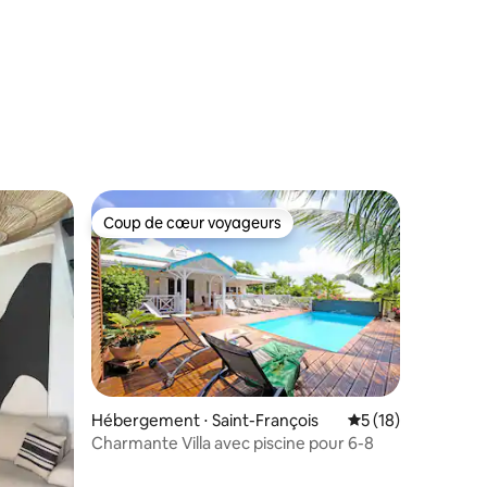
Coup de cœur voyageurs
Coup de cœur voyageurs
mmentaires : 5 sur 5
Hébergement ⋅ Saint-François
Évaluation moyenne
5 (18)
Charmante Villa avec piscine pour 6-8