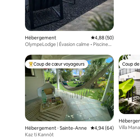
Hébergement
Évaluation moyenne sur
4,88 (50)
OlympeLodge | Évasion calme • Piscine
privée
Coup de cœur voyageurs
Coup de
Coups de cœur voyageurs les plus appréciés
Coup de
Hébergem
Villa Mana
Hébergement ⋅ Sainte-Anne
Évaluation moyenne sur
4,94 (64)
plage
Kaz ti Kannòt