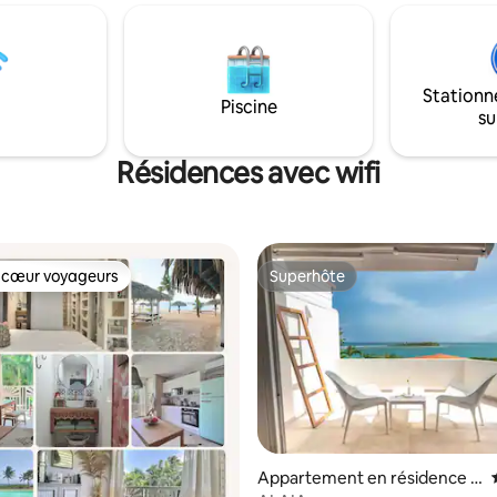
fibre haut débit idéale aussi
verdure, vous offrira la tranquillité , le
létravail. Citerne tampon
calme et l’intimité pour vous ressourcer
le. La plage des Raisins Clairs,
durant votre séjour.
rces et les restaurants sont
Stationn
es en quelques minutes
Piscine
su
 en voiture.
Résidences avec wifi
 cœur voyageurs
Superhôte
 cœur voyageurs
Superhôte
Appartement en résidence ⋅