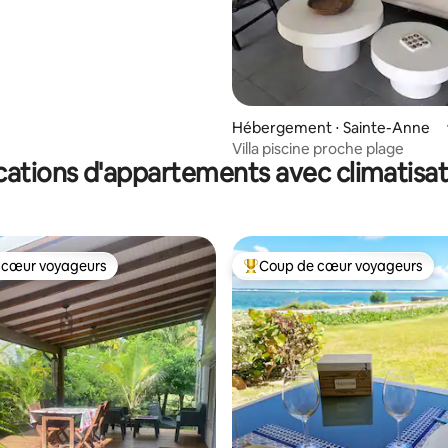
Hébergement ⋅ Sainte-Anne
Villa piscine proche plage
cations d'appartements avec climatisat
 cœur voyageurs
Coup de cœur voyageurs
 cœur voyageurs
Coups de cœur voyageurs les p
 sur la base de 16 commentaires : 5 sur 5