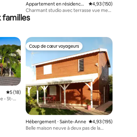
ntaires : 4,88 sur 5
Appartement en résidence ⋅
Évaluation moyenne sur
4,93 (150)
Le Gosier
Charmant studio avec terrasse vue mer
 familles
et piscine
Coup de cœur voyageurs
Coup de cœur voyageurs
Évaluation moyenne sur la base de 18 commentaires : 5 sur 5
5 (18)
e - St-
mmentaires : 5 sur 5
Hébergement ⋅ Sainte-Anne
Évaluation moyenne sur
4,93 (195)
Belle maison neuve à deux pas de la
plage