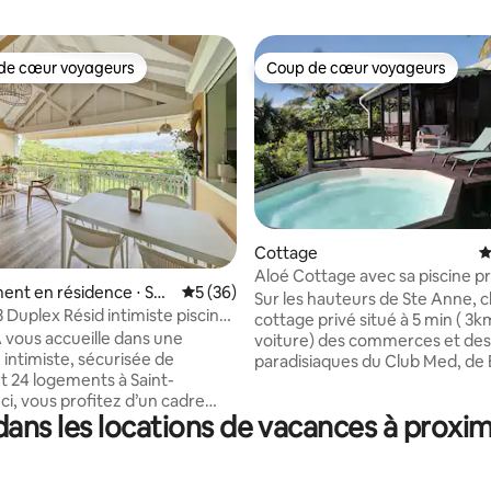
de cœur voyageurs
Coup de cœur voyageurs
 cœur voyageurs les plus appréciés
Coup de cœur voyageurs
Cottage
É
 la base de 127 commentaires : 4,93 sur 5
Aloé Cottage avec sa piscine p
nt en résidence ⋅ Sai
Évaluation moyenne sur la base de 36 co
5 (36)
Sur les hauteurs de Ste Anne,
is
Duplex Résid intimiste piscine
cottage privé situé à 5 min ( 3km en
n
vous accueille dans une
voiture) des commerces et des
 intimiste, sécurisée de
paradisiaques du Club Med, de 
 24 logements à Saint-
et du village. Grâce à sa position
Ici, vous profitez d’un cadre
dominante, la propriété de 3 0
ans les locations de vacances à proximi
ésidentiel, loin des grandes
bénéficie d’un cadre exception
s touristiques bondées, avec
d’une ventilation naturelle. Idéal pour les
ne rarement fréquentée, un
amoureux de la nature, ce cot
ttribué au logement et une
piscine privée blottit dans un é