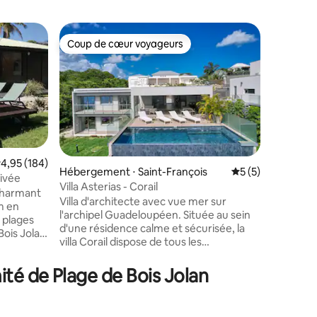
Villa ⋅ S
Coup de cœur voyageurs
Coup de
Coup de cœur voyageurs
Coup de
Villa à 50
Villa con
seulemen
Profitez
: plage, r
accessibl
Vous séjo
plus proches de
détendez-
valuation moyenne sur la base de 184 commentaires : 4,95 sur 5
4,95 (184)
Hébergement ⋅ Saint-François
Évaluation moyenn
5 (5)
entourée 
rivée
Villa Asterias - Corail
mmentaires : 5 sur 5
pour les 
 charmant
Villa d'architecte avec vue mer sur
barbecues
l'archipel Guadeloupéen. Située au sein
l’hôtel 
 plages
d'une résidence calme et sécurisée, la
tampon d
Bois Jolan
villa Corail dispose de tous les
équipements nécessaires pour que vous
00 m2
vous y sentiez bien. Tournée vers la mer,
té de Plage de Bois Jolan
nel et
la vue qui s'offre à vous dévoile l'archipel
des Antilles dans son intégralité.
tage avec
Seulement 5 min du centre de Saint-
crin de