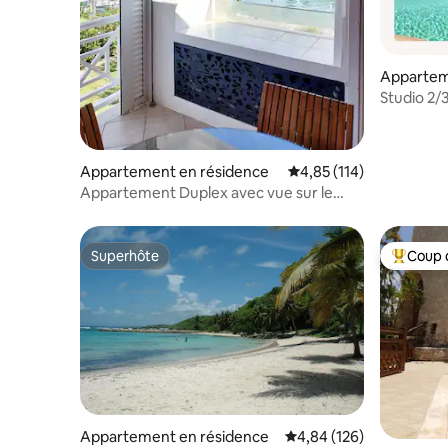
Appartem
Saint-Fra
Studio 2/3
bienvenu
Appartement en résidence
Évaluation moyenne sur
4,85 (114)
Appartement Duplex avec vue sur le
lagon
Superhôte
Coup 
Superhôte
Coups de
Appartement en résidence
Évaluation moyenne sur 
4,84 (126)