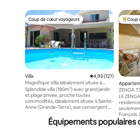
Coup de cœur voyageurs
Coup 
Coup de cœur voyageurs
Coups de
Villa
Évaluation moyenne sur
4,93 (127)
Magnifique Villa idéalement située à
Apparteme
Sainte-Anne
Splendide villa (180m²) avec grand jardin
nt-Franço
ZENGA T3 
et plage privée, proche toutes
plage 5m
LE ZENGA 
commodités, idéalement située à Sainte-
résidence
Anne (Grande-Terre), axe convergent
seulement
d’activités nautiques et touristiques
François. 
(marché, village artisanal, gare maritime,
Équipements populaires d
calme et r
Kytesurf). Parfaite pour séjour familial ou
résidence
entre amis, 8-10 personnes. à 10 min à
une pisci
pied du bourg de Sainte-Anne et donc de
parking a