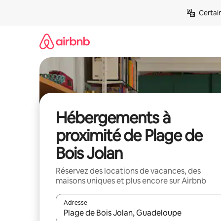
Aller
Certai
directement
au
contenu
Hébergements à
proximité de Plage de
Bois Jolan
Réservez des locations de vacances, des
maisons uniques et plus encore sur Airbnb
Adresse
Lorsque les résultats s'affichent, utilisez les flèc