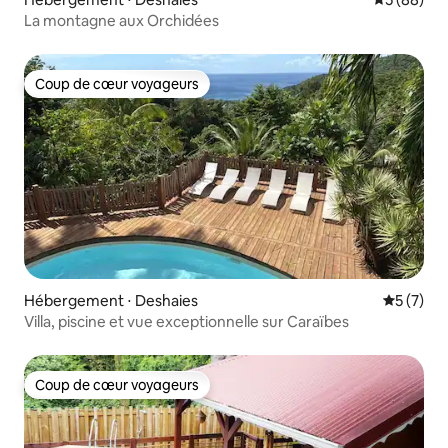
La montagne aux Orchidées
Coup de cœur voyageurs
Coup de cœur voyageurs
Hébergement ⋅ Deshaies
Évaluatio
5 (7)
Villa, piscine et vue exceptionnelle sur Caraïbes
Coup de cœur voyageurs
Coup de cœur voyageurs