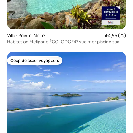
Villa ⋅ Pointe-Noire
Évaluation mo
4,96 (72)
Habitation Melipone ÉCOLODGE4* vue mer piscine spa
Coup de cœur voyageurs
Coup de cœur voyageurs