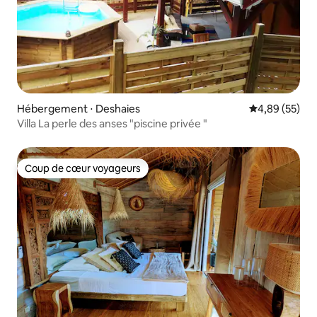
Hébergement ⋅ Deshaies
Évaluation mo
4,89 (55)
Villa La perle des anses "piscine privée "
Coup de cœur voyageurs
Coup de cœur voyageurs