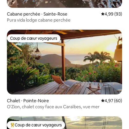
Cabane perchée ⋅ Sainte-Rose
Évaluation mo
4,99 (93)
Pura vida lodge cabane perchée
Coup de cœur voyageurs
Coup de cœur voyageurs
Chalet ⋅ Pointe-Noire
Évaluation mo
4,97 (60)
O'Zion, chalet cosy face aux Caraïbes, vue mer
Coup de cœur voyageurs
Coups de cœur voyageurs les plus appréciés