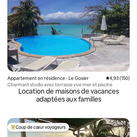
Appartement en résidence ⋅ Le Gosier
Évaluation moy
4,93 (150)
Charmant studio avec terrasse vue mer et piscine
Location de maisons de vacances
adaptées aux familles
Coup de cœur voyageurs
Coups de cœur voyageurs les plus appréciés