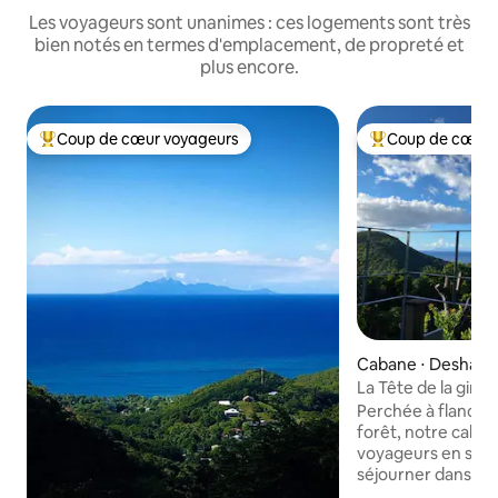
Les voyageurs sont unanimes : ces logements sont très
bien notés en termes d'emplacement, de propreté et
plus encore.
Coup de cœur voyageurs
Coup de cœur 
Coups de cœur voyageurs les plus appréciés
Coups de cœur vo
Cabane ⋅ Deshaie
La Tête de la giraf
Perchée à flanc de 
forêt, notre caba
voyageurs en solo
séjourner dans un
luxuriante, des br