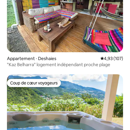
Appartement ⋅ Deshaies
Évaluation moy
4,93 (107)
"Kaz Belharra" logement indépendant proche plage
Coup de cœur voyageurs
Coup de cœur voyageurs