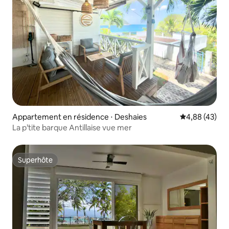
Appartement en résidence ⋅ Deshaies
Évaluation mo
4,88 (43)
La p’tite barque Antillaise vue mer
Superhôte
Superhôte