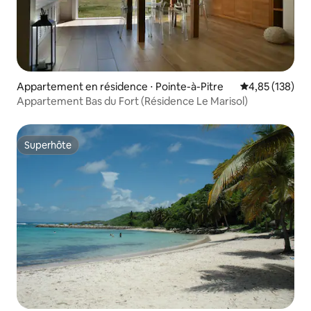
Appartement en résidence ⋅ Pointe-à-Pitre
Évaluation moy
4,85 (138)
Appartement Bas du Fort (Résidence Le Marisol)
Superhôte
Superhôte