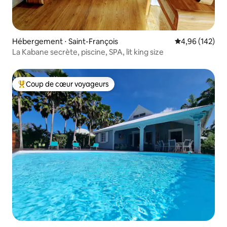
Hébergement ⋅ Saint-François
Évaluation moy
4,96 (142)
La Kabane secrète, piscine, SPA, lit king size
Coup de cœur voyageurs
Coups de cœur voyageurs les plus appréciés