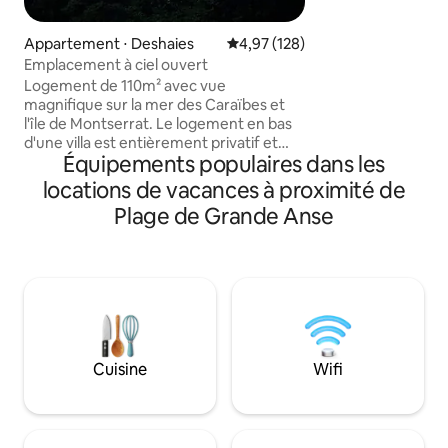
une fraicheur con
du bourg de Desha
Appartement ⋅ Deshaies
Évaluation moyenne sur la base 
4,97 (128)
commerces. Elle 
Emplacement à ciel ouvert
panoramique sur l
Logement de 110m² avec vue
et sur le verdoyan
magnifique sur la mer des Caraïbes et
discrète silhouett
l'île de Montserrat. Le logement en bas
Montserrat révèle
d'une villa est entièrement privatif et
(Ne convient pas 
Équipements populaires dans les
dispose de 3 chambres dont 2 ont accès
sans protection. Pa
à une grande salle de bain. La troisième
locations de vacances à proximité de
chambre est équipée d'une salle de bain
Plage de Grande Anse
privée avec une baignoire massante.
Toutes les chambres sont équipées de
grands lits King Size, smart TV 65",
Internet fibre. Séjour avec cuisine
ouverte sur la terrasse. Ménage de fin
de séjour et ménage quotidien inclus
dans le prix.
Cuisine
Wifi