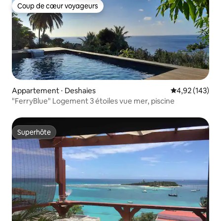
Coup de cœur voyageurs
Coup de cœur voyageurs
Appartement ⋅ Deshaies
Évaluation moy
4,92 (143)
"FerryBlue" Logement 3 étoiles vue mer, piscine
Superhôte
Superhôte