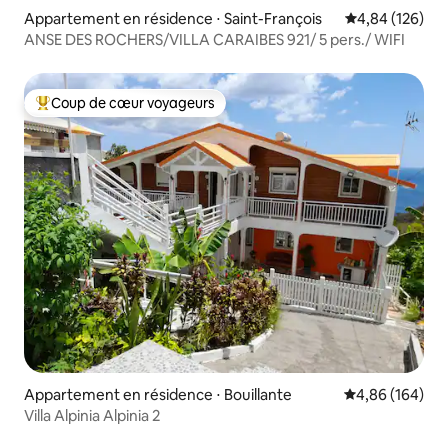
Appartement en résidence ⋅ Saint-François
Évaluation moy
4,84 (126)
ANSE DES ROCHERS/VILLA CARAIBES 921/ 5 pers./ WIFI
Coup de cœur voyageurs
Coups de cœur voyageurs les plus appréciés
Appartement en résidence ⋅ Bouillante
Évaluation moy
4,86 (164)
Villa Alpinia Alpinia 2