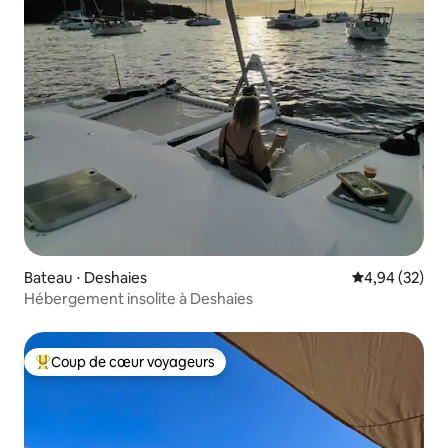
Bateau ⋅ Deshaies
Évaluation mo
4,94 (32)
Hébergement insolite à Deshaies
Coup de cœur voyageurs
Coups de cœur voyageurs les plus appréciés