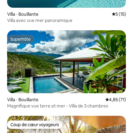
Villa ⋅ Bouillante
Évaluation
5 (15)
Villa avec vue mer panoramique
Superhôte
Superhôte
Villa ⋅ Bouillante
Évaluation mo
4,85 (71)
Magnifique vue terre et mer - Villa de 3 chambres
Coup de cœur voyageurs
Coup de cœur voyageurs