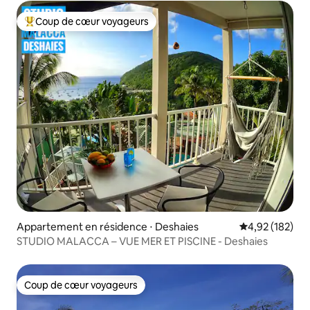
Coup de cœur voyageurs
Coups de cœur voyageurs les plus appréciés
Appartement en résidence ⋅ Deshaies
Évaluation moy
4,92 (182)
STUDIO MALACCA – VUE MER ET PISCINE - Deshaies
Coup de cœur voyageurs
Coup de cœur voyageurs