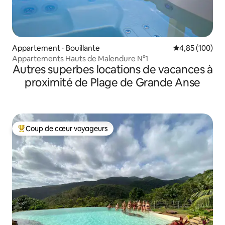
Appartement ⋅ Bouillante
Évaluation moy
4,85 (100)
Appartements Hauts de Malendure N°1
Autres superbes locations de vacances à
proximité de Plage de Grande Anse
Coup de cœur voyageurs
Coups de cœur voyageurs les plus appréciés