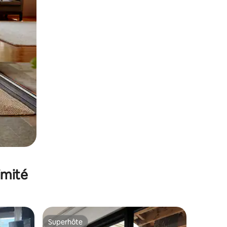
imité
Superhôte
Superhôte