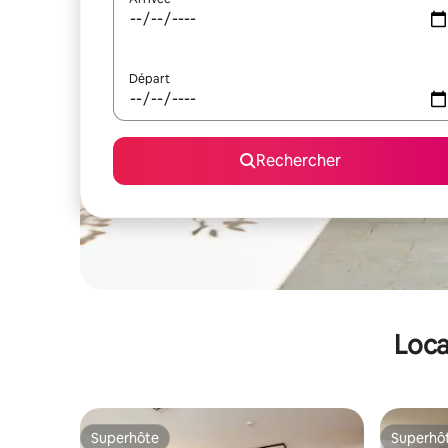
Départ
Rechercher
Loca
Superhôte
Superhô
Superhôte
Superhô