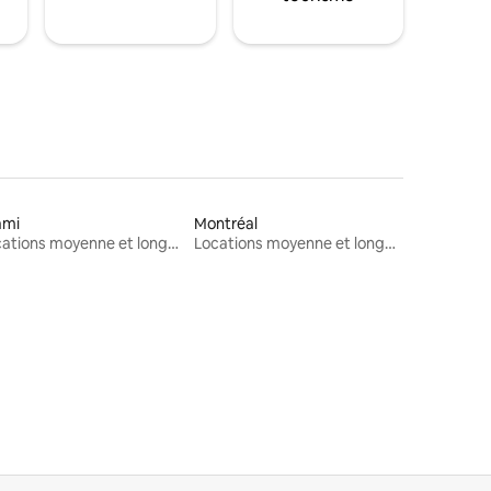
ami
Montréal
Locations moyenne et longue durée
Locations moyenne et longue durée