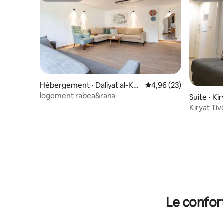
Hébergement ⋅ Daliyat al-Kar
Évaluation moyenne sur
4,96 (23)
mel
logement rabea&rana
Suite ⋅ Ki
Kiryat Tiv
« Dor tino
Le confor