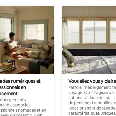
des numériques et
Vous allez vous y plaire
essionnels en
Parfois, l'hébergement fai
voyage. Qu'il s'agisse de
acement
cabanes à flanc de falais
hébergements
de péniches tranquilles, 
rtables pour les
locations sont dotées de
ssionnels nomades et en
caractéristiques uniques
ravail disposant du wifi