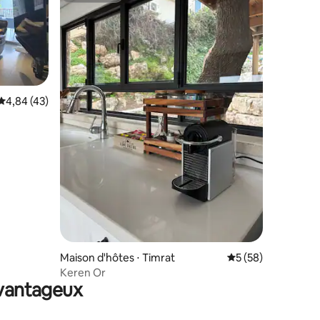
Évaluation moyenne sur la base de 43 commentaires : 4,84 sur 5
4,84 (43)
ntaires : 4,95 sur 5
Maison d'hôtes ⋅ Timrat
Évaluation moyenne
5 (58)
Keren Or
avantageux