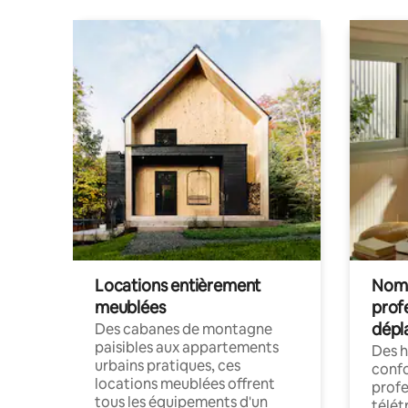
Locations entièrement
Noma
meublées
prof
dépl
Des cabanes de montagne
paisibles aux appartements
Des 
urbains pratiques, ces
confo
locations meublées offrent
profe
tous les équipements d'un
télét