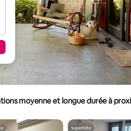
tions moyenne et longue durée à prox
te
Superhôte
te
Superhôte