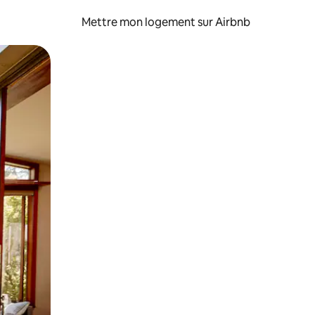
Mettre mon logement sur Airbnb
sant glisser.