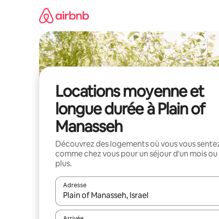
Aller
directement
au
contenu
Locations moyenne et
longue durée à Plain of
Manasseh
Découvrez des logements où vous vous sente
comme chez vous pour un séjour d'un mois ou
plus.
Adresse
Lorsque les résultats s'affichent, utilisez les flèc
Arrivée