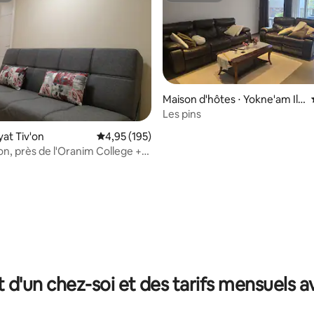
Maison d'hôtes ⋅ Yokne'am Illi
t
Les pins
 la base de 23 commentaires : 4,96 sur 5
ryat Tiv'on
Évaluation moyenne sur la base de 195 comme
4,95 (195)
on, près de l'Oranim College +
n »
t d'un chez-soi et des tarifs mensuels 