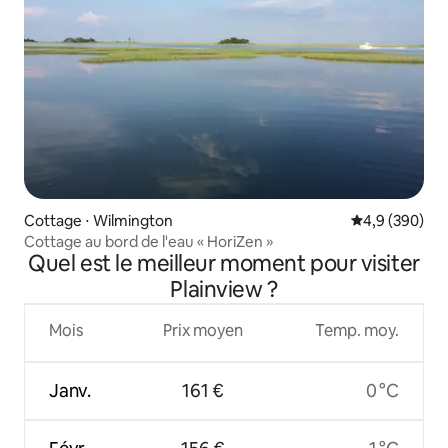
Cottage ⋅ Wilmington
Évaluation mo
4,9 (390)
Cottage au bord de l'eau « HoriZen »
Quel est le meilleur moment pour visiter
Plainview ?
Mois
Prix moyen
Temp. moy.
Janv.
161 €
0 °C