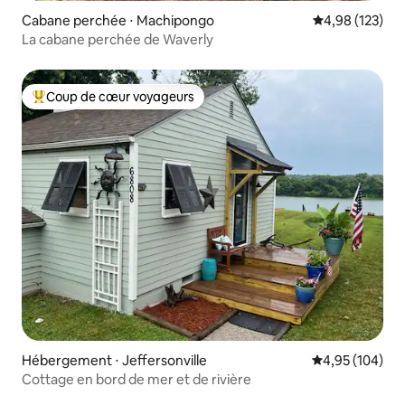
Cabane perchée ⋅ Machipongo
Évaluation moy
4,98 (123)
La cabane perchée de Waverly
Coup de cœur voyageurs
Coups de cœur voyageurs les plus appréciés
Hébergement ⋅ Jeffersonville
Évaluation moy
4,95 (104)
Cottage en bord de mer et de rivière