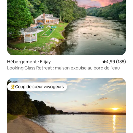
Hébergement ⋅ Ellijay
Évaluation moy
4,99 (138)
Looking Glass Retreat : maison exquise au bord de l'eau
Coup de cœur voyageurs
Coups de cœur voyageurs les plus appréciés