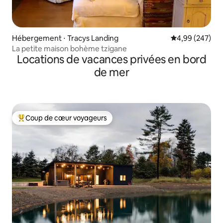
Hébergement ⋅ Tracys Landing
Évaluation moy
4,99 (247)
La petite maison bohème tzigane
Locations de vacances privées en bord
de mer
Coup de cœur voyageurs
Coups de cœur voyageurs les plus appréciés