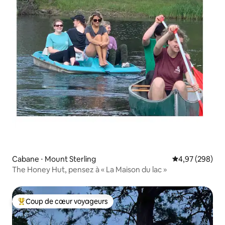
Cabane ⋅ Mount Sterling
Évaluation moy
4,97 (298)
The Honey Hut, pensez à « La Maison du lac »
Coup de cœur voyageurs
Coups de cœur voyageurs les plus appréciés