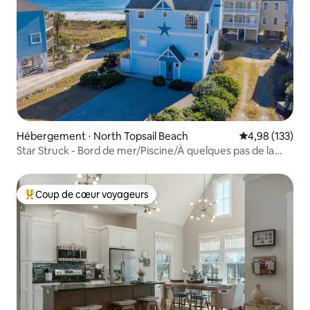
Hébergement ⋅ North Topsail Beach
Évaluation moy
4,98 (133)
Star Struck - Bord de mer/Piscine/À quelques pas de la
plage !
Coup de cœur voyageurs
Coups de cœur voyageurs les plus appréciés