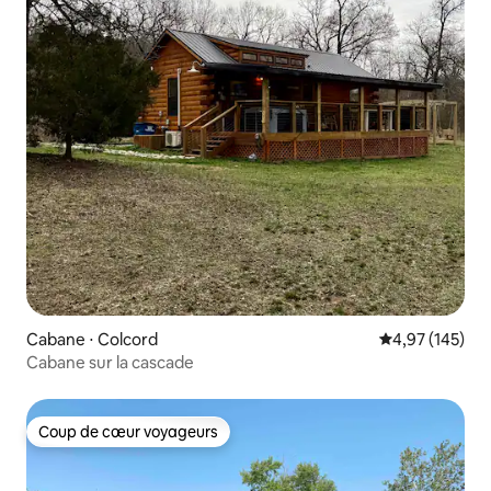
Cabane ⋅ Colcord
Évaluation moy
4,97 (145)
Cabane sur la cascade
Coup de cœur voyageurs
Coup de cœur voyageurs