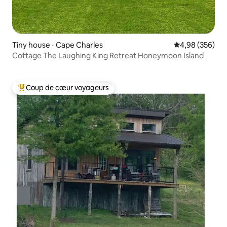
Tiny house ⋅ Cape Charles
Évaluation moy
4,98 (356)
Cottage The Laughing King Retreat Honeymoon Island
Coup de cœur voyageurs
Coups de cœur voyageurs les plus appréciés