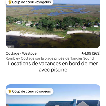
Coup de cœur voyageurs
Coups de cœur voyageurs les plus appréciés
Cottage ⋅ Westover
Évaluation moy
4,99 (263)
Rumbley Cottage sur la plage privée de Tangier Sound
Locations de vacances en bord de mer
avec piscine
Coup de cœur voyageurs
Coups de cœur voyageurs les plus appréciés