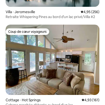
Villa ⋅ Jeromesville
Évaluation moy
4,95 (256)
Retraite Whispering Pines au bord d'un lac privé/Villa #2
Coup de cœur voyageurs
Coup de cœur voyageurs
Cottage ⋅ Hot Springs
Évaluation moy
4,93 (161)
Cabane perchée détente au bord d'un lac