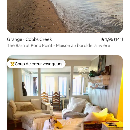
Grange ⋅ Cobbs Creek
Évaluation moy
4,95 (141)
The Barn at Pond Point - Maison au bord de la rivière
Coup de cœur voyageurs
Coups de cœur voyageurs les plus appréciés