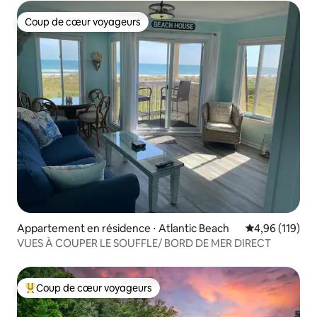
Coup de cœur voyageurs
Coup de cœur voyageurs
Appartement en résidence ⋅ Atlantic Beach
Évaluation moy
4,96 (119)
VUES À COUPER LE SOUFFLE/ BORD DE MER DIRECT
Coup de cœur voyageurs
Coups de cœur voyageurs les plus appréciés