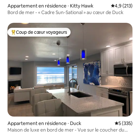
Appartement en résidence ⋅ Kitty Hawk
Évaluation mo
4,9 (213)
Bord de mer - « Cadre Sun-Sational » au cœur de Duck
Coup de cœur voyageurs
Coups de cœur voyageurs les plus appréciés
Appartement en résidence ⋅ Duck
Évaluation 
5 (335)
Maison de luxe en bord de mer - Vue sur le coucher du
soleil, bains à remous