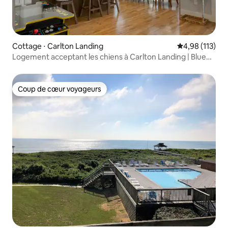
Cottage ⋅ Carlton Landing
Évaluation moy
4,98 (113)
Logement acceptant les chiens à Carlton Landing | Blue
Haven
Coup de cœur voyageurs
Coup de cœur voyageurs