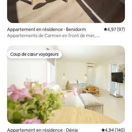
Appartement en résidence ⋅ Benidorm
Évaluation mo
4,97 (97)
Appartements de Carmen en front de mer, ...
Coup de cœur voyageurs
Coup de cœur voyageurs
Appartement en résidence ⋅ Dénia
Évaluation moy
4,94 (140)