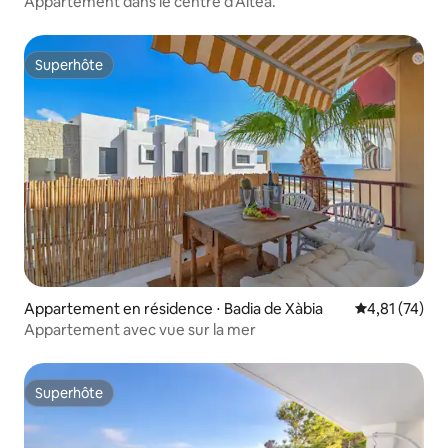
Appartement dans le centre d'Altea.
Superhôte
Superhôte
Appartement en résidence ⋅ Badia de Xàbia
Évaluation mo
4,81 (74)
Appartement avec vue sur la mer
Superhôte
Superhôte