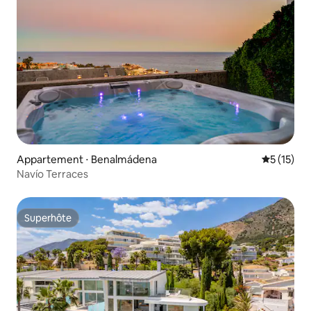
Appartement ⋅ Benalmádena
Évaluation
5 (15)
Navío Terraces
Superhôte
Superhôte