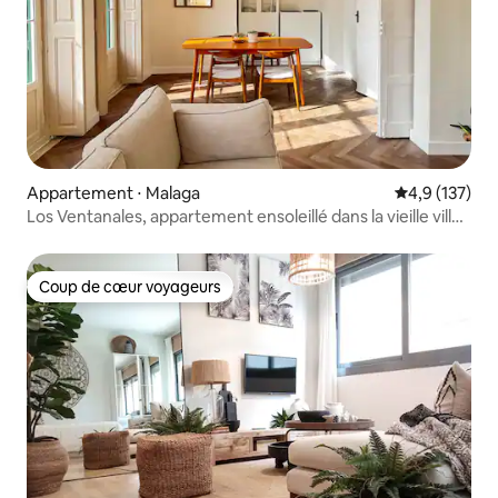
Appartement ⋅ Malaga
Évaluation mo
4,9 (137)
Los Ventanales, appartement ensoleillé dans la vieille ville
de Malaga
Coup de cœur voyageurs
Coup de cœur voyageurs