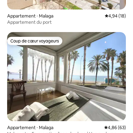
Appartement ⋅ Malaga
Évaluation mo
4,94 (18)
Appartement du port
Coup de cœur voyageurs
Coup de cœur voyageurs
Appartement ⋅ Malaga
Évaluation mo
4,86 (63)