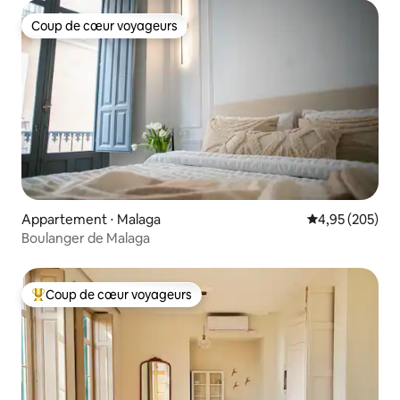
Coup de cœur voyageurs
Coup de cœur voyageurs
Appartement ⋅ Malaga
Évaluation moy
4,95 (205)
Boulanger de Malaga
Coup de cœur voyageurs
Coups de cœur voyageurs les plus appréciés