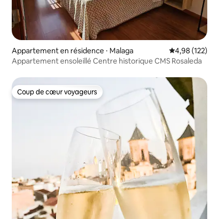
Appartement en résidence ⋅ Malaga
Évaluation moy
4,98 (122)
Appartement ensoleillé Centre historique CMS Rosaleda
Coup de cœur voyageurs
Coup de cœur voyageurs