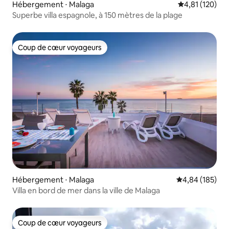
Hébergement ⋅ Malaga
Évaluation moy
4,81 (120)
Superbe villa espagnole, à 150 mètres de la plage
Coup de cœur voyageurs
Coup de cœur voyageurs
Hébergement ⋅ Malaga
Évaluation moy
4,84 (185)
Villa en bord de mer dans la ville de Malaga
Coup de cœur voyageurs
Coup de cœur voyageurs