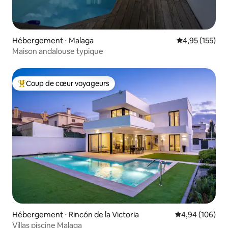
Hébergement ⋅ Malaga
Évaluation moy
4,95 (155)
Maison andalouse typique
Coup de cœur voyageurs
Coups de cœur voyageurs les plus appréciés
Hébergement ⋅ Rincón de la Victoria
Évaluation moy
4,94 (106)
Villas piscine Malaga