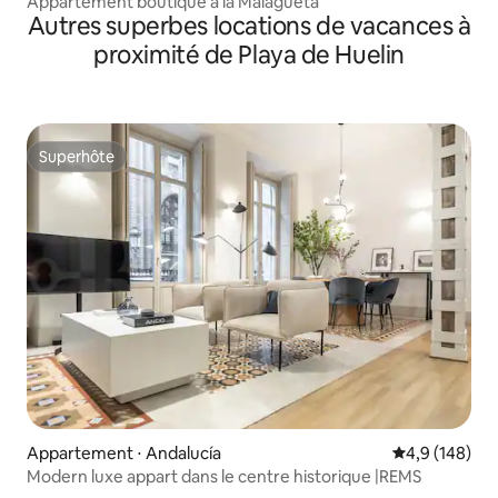
Appartement boutique à la Malagueta
Autres superbes locations de vacances à
proximité de Playa de Huelin
Superhôte
Superhôte
Appartement ⋅ Andalucía
Évaluation mo
4,9 (148)
Modern luxe appart dans le centre historique |REMS