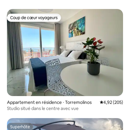
Coup de cœur voyageurs
Coup de cœur voyageurs
Appartement en résidence ⋅ Torremolinos
Évaluation moy
4,92 (205)
Studio situé dans le centre avec vue
Superhôte
Superhôte