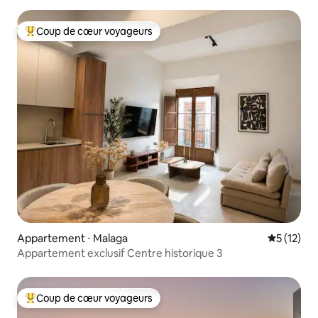
Coup de cœur voyageurs
Coups de cœur voyageurs les plus appréciés
Appartement ⋅ Malaga
Évaluation
5 (12)
Appartement exclusif Centre historique 3
Coup de cœur voyageurs
Coups de cœur voyageurs les plus appréciés