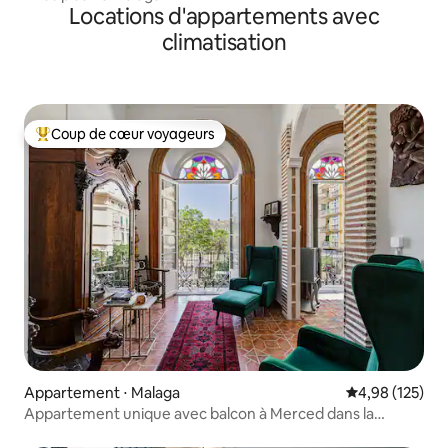
Locations d'appartements avec
climatisation
Coup de cœur voyageurs
Coups de cœur voyageurs les plus appréciés
Appartement ⋅ Malaga
Évaluation moy
4,98 (125)
Appartement unique avec balcon à Merced dans la
maison de Picasso