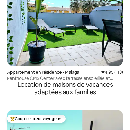
Appartement en résidence ⋅ Malaga
Évaluation moy
4,95 (113)
Penthouse CMS Center avec terrasse ensoleillée et
Location de maisons de vacances
parking
adaptées aux familles
Coup de cœur voyageurs
Coups de cœur voyageurs les plus appréciés