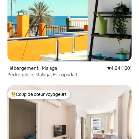
Hébergement ⋅ Malaga
Évaluation moy
4,94 (120)
Pedregalejo, Malaga, Estropada 1
Coup de cœur voyageurs
Coups de cœur voyageurs les plus appréciés