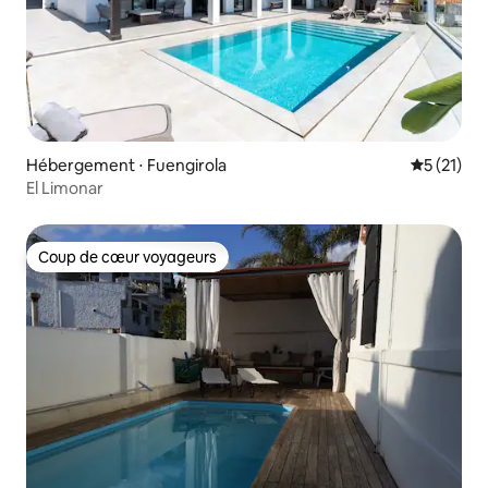
Hébergement ⋅ Fuengirola
Évaluation
5 (21)
El Limonar
Coup de cœur voyageurs
Coup de cœur voyageurs