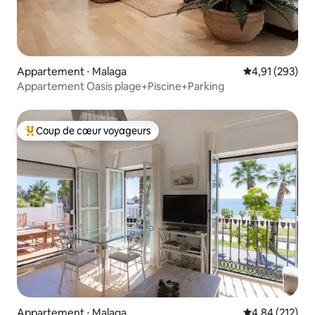
Appartement ⋅ Malaga
Évaluation moy
4,91 (293)
Appartement Oasis plage+Piscine+Parking
Coup de cœur voyageurs
Coups de cœur voyageurs les plus appréciés
Appartement ⋅ Malaga
Évaluation moy
4,84 (212)