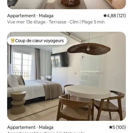
Appartement ⋅ Malaga
Évaluation moy
4,88 (121)
Vue mer 13e étage · Terrasse · Clim | Plage 5 min
Coup de cœur voyageurs
Coups de cœur voyageurs les plus appréciés
Appartement ⋅ Malaga
Évaluation 
5 (100)