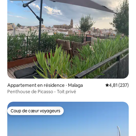
Appartement en résidence ⋅ Malaga
Évaluation moy
4,81 (237)
Penthouse de Picasso - Toit privé
Coup de cœur voyageurs
Coup de cœur voyageurs