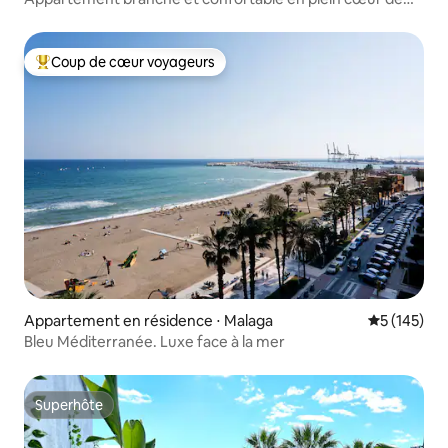
Malaga !
Coup de cœur voyageurs
Coups de cœur voyageurs les plus appréciés
Appartement en résidence ⋅ Malaga
Évaluation 
5 (145)
Bleu Méditerranée. Luxe face à la mer
Superhôte
Superhôte