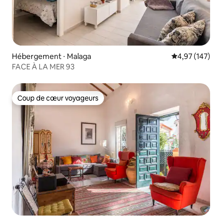
Hébergement ⋅ Malaga
Évaluation moy
4,97 (147)
FACE À LA MER 93
Coup de cœur voyageurs
Coup de cœur voyageurs