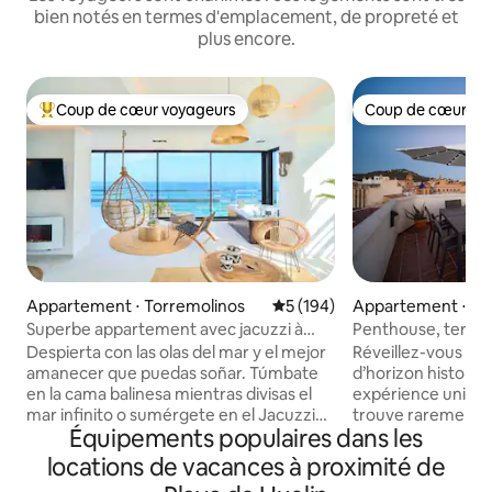
bien notés en termes d'emplacement, de propreté et
plus encore.
Coup de cœur voyageurs
Coup de cœur vo
Coups de cœur voyageurs les plus appréciés
Coup de cœur vo
Appartement ⋅ Torremolinos
Évaluation moyenne sur la ba
5 (194)
Appartement ⋅ Ma
Superbe appartement avec jacuzzi à
Penthouse, terrasse
Savanna Beach
meilleures vues d
Despierta con las olas del mar y el mejor
Réveillez-vous au-
amanecer que puedas soñar. Túmbate
d’horizon historiq
en la cama balinesa mientras divisas el
expérience unique s
mar infinito o sumérgete en el Jacuzzi
trouve rarement d
Équipements populaires dans les
climatizado mientras te tomas una copa
Málaga. Ce penthouse lumineux et
de cava. El Savanna Beach está pensado
élégant allie cara
locations de vacances à proximité de
para pasar unas vacaciones relajantes en
confort moderne. 