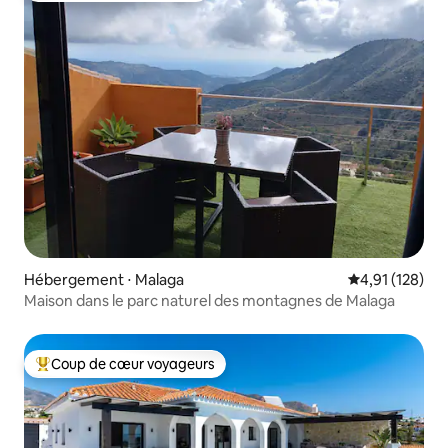
Hébergement ⋅ Malaga
Évaluation moy
4,91 (128)
Maison dans le parc naturel des montagnes de Malaga
Coup de cœur voyageurs
Coups de cœur voyageurs les plus appréciés