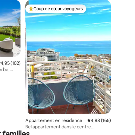
Coup de cœur voyageurs
lus appréciés
Coups de cœur voyageurs les plus appréciés
entaires : 4,9 sur 5
valuation moyenne sur la base de 102 commentaires : 4,95 sur 5
4,95 (102)
erbe,
Appartement en résidence
Évaluation moyenne sur
4,88 (165)
Bel appartement dans le centre.
 familles
Terrasse avec vue sur la mer