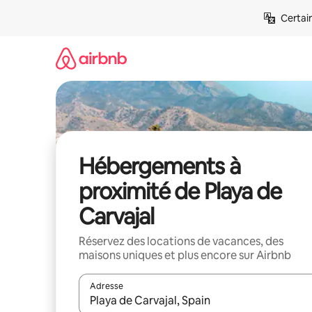
Aller
Certai
directement
au
contenu
Hébergements à
proximité de Playa de
Carvajal
Réservez des locations de vacances, des
maisons uniques et plus encore sur Airbnb
Adresse
Lorsque les résultats s'affichent, utilisez les flèc