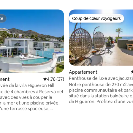
te
Coup de cœur voyageurs
te
Coup de cœur voyageurs
ur la base de 194 commentaires : 5 sur 5
Appartement
É
Penthouse de luxe avec jacuzzi
ment
Évaluation moyenne sur la base de 37 comme
4,76 (37)
et vue sur la mer
Notre penthouse de 270 m2 ave
ivée de la villa Higueron Hill
piscine communautaire et park
luxe de 4 chambres à Reserva del
situé dans la station balnéaire 
avec des vues à couper le
de Higueron. Profitez d'une vu
r la mer et une piscine privée.
degrés sur la mer, à distance 
d'une terrasse spacieuse,
des plages de sable fin. Hôtel H
urs modernes, d'une cuisine
Higueron 5 étoiles à proximité 
nt équipée et d'une
piscines, salle de sport ultra m
 Wi-Fi haut débit. Détendez-
meilleur sur la côte Naguomi Sp
 des espaces de vie élégants