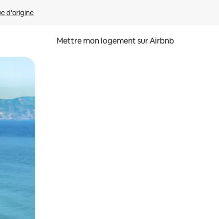
ue d'origine
Mettre mon logement sur Airbnb
sant glisser.