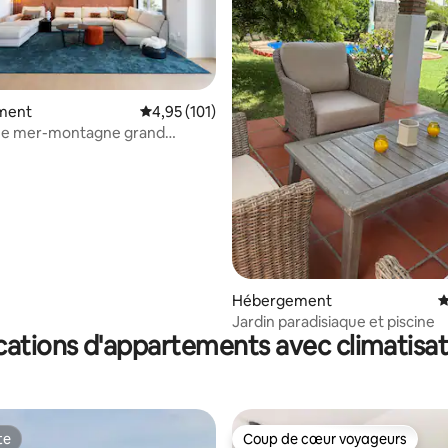
la base de 145 commentaires : 4,99 sur 5
ment
Évaluation moyenne sur la base de 101 comme
4,95 (101)
ue mer-montagne grand
3 chambres
Hébergement
É
Jardin paradisiaque et piscine
cations d'appartements avec climatisat
te
Coup de cœur voyageurs
te
Coup de cœur voyageurs