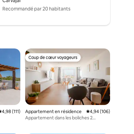
Carvajal
Recommandé par 20 habitants
Coup de cœur voyageurs
lus appréciés
Coup de cœur voyageurs
Évaluation moyenne sur la base de 111 commentaires : 4,98 sur 5
4,98 (111)
Appartement en résidence
Évaluation moyenne sur
4,94 (106)
ntaires : 4,95 sur 5
Appartement dans les boliches 2
chambres avec vues