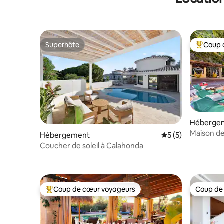
Superhôte
Coup 
Superhôte
Coups de
Héberge
Maison d
Hébergement
Évaluation moyenn
5 (5)
Coucher de soleil à Calahonda
Coup de cœur voyageurs
Coup de
Coups de cœur voyageurs les plus appréciés
Coup de