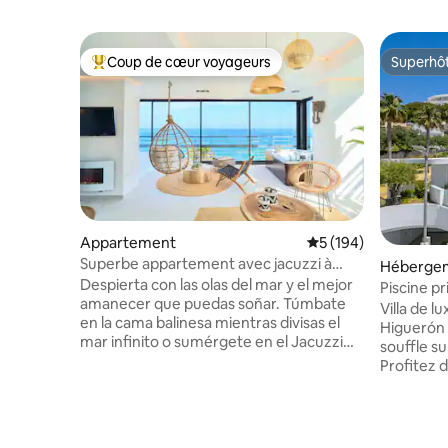
Coup de cœur voyageurs
Superhô
Coups de cœur voyageurs les plus appréciés
Superhô
Appartement
Évaluation moyenne s
5 (194)
Superbe appartement avec jacuzzi à
Héberge
Savanna Beach
Despierta con las olas del mar y el mejor
Piscine pr
amanecer que puedas soñar. Túmbate
Villa de 
en la cama balinesa mientras divisas el
Higuerón 
mar infinito o sumérgete en el Jacuzzi
souffle su
climatizado mientras te tomas una copa
Profitez 
de cava. El Savanna Beach está pensado
d'intérie
para pasar unas vacaciones relajantes en
entièreme
un lugar mágico y con encanto. El
connexion
Savanna Beach es un lugar mágico,
vous dans