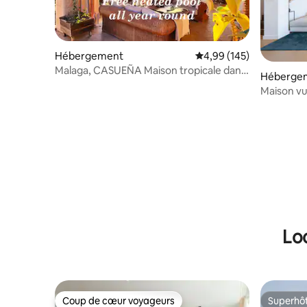
Hébergement
Évaluation moyenne sur 
4,99 (145)
Malaga, CASUEÑA Maison tropicale dans
Héberge
la ville de Malaga.
Maison v
confort, 
Lo
Coup de cœur voyageurs
Superhô
Coup de cœur voyageurs
Superhô