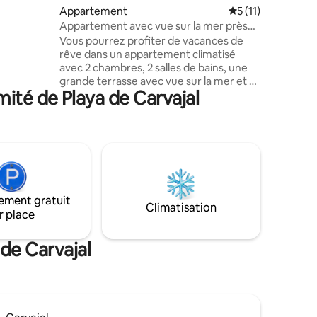
adel et
Appartement
Évaluation moyenn
5 (11)
d'une
Appartement avec vue sur la mer près
rêtant
de la plage
Vous pourrez profiter de vacances de
nant à la
rêve dans un appartement climatisé
e, à
avec 2 chambres, 2 salles de bains, une
xpérience
grande terrasse avec vue sur la mer et à
ité de Playa de Carvajal
50 mètres de la plage. L'appartement
dispose d'une grande cuisine
entièrement équipée. Le séjour avec
canapé confortable et télévision
connectée dispose d'une vue sur la mer.
L'appartement dispose également d'une
connexion Internet sans fil gratuite, d'un
parking privé gratuit et d'un accès à la
ement gratuit
piscine extérieure de l'immeuble. Vous
Climatisation
r place
pouvez vivre une expérience inoubliable
dans cet appartement situé au centre de
la ville.
 de Carvajal