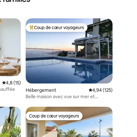
Coup de cœur voyageurs
Coups de cœur voyageurs les plus appréciés
taires : 4,99 sur 5
Évaluation moyenne sur la base de 15 commentaires : 4,8 sur 5
4,8 (15)
chauffée
Hébergement
Évaluation moyenne sur
4,94 (125)
Belle maison avec vue sur mer et
montagne
Coup de cœur voyageurs
Coup de cœur voyageurs