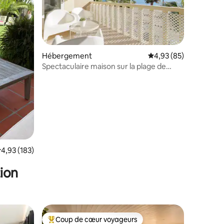
ntaires : 4,95 sur 5
Hébergement
Évaluation moyenne su
4,93 (85)
Spectaculaire maison sur la plage de
Carvajal
valuation moyenne sur la base de 183 commentaires : 4,93 sur 5
4,93 (183)
ion
Coup de cœur voyageurs
Coups de cœur voyageurs les plus appréciés