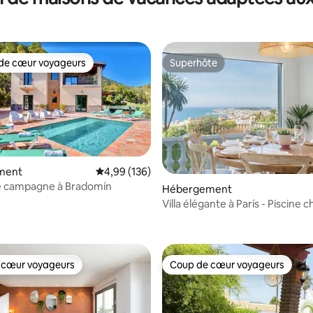
de cœur voyageurs
Superhôte
 cœur voyageurs les plus appréciés
Superhôte
ment
Évaluation moyenne sur la base de 136 commen
4,99 (136)
e campagne à Bradomín
e sur la base de 5 commentaires : 5 sur 5
Hébergement
Villa élégante à París - Piscine 
 cœur voyageurs
Coup de cœur voyageurs
 cœur voyageurs
Coup de cœur voyageurs