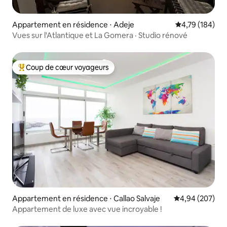
Appartement en résidence ⋅ Adeje
Évaluation moy
4,79 (184)
Vues sur l'Atlantique et La Gomera · Studio rénové
Coup de cœur voyageurs
Coups de cœur voyageurs les plus appréciés
Appartement en résidence ⋅ Callao Salvaje
Évaluation moy
4,94 (207)
Appartement de luxe avec vue incroyable !