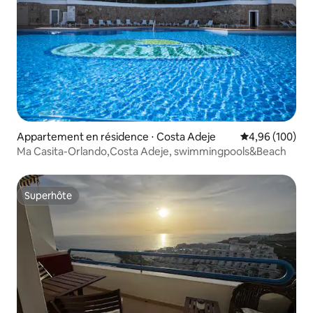
Appartement en résidence ⋅ Costa Adeje
Évaluation moy
4,96 (100)
Ma Casita-Orlando,Costa Adeje, swimmingpools&Beach
Superhôte
Superhôte