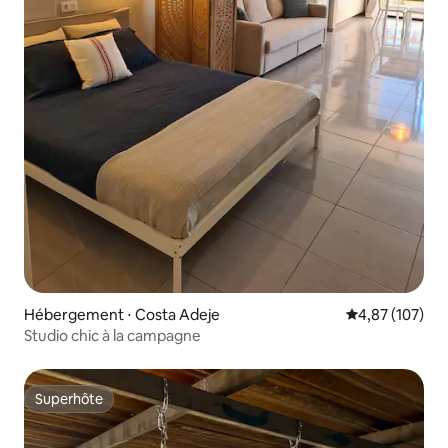
Hébergement ⋅ Costa Adeje
Évaluation moy
4,87 (107)
Studio chic à la campagne
Superhôte
Superhôte