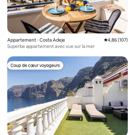
Appartement ⋅ Costa Adeje
Évaluation moy
4,86 (107)
Superbe appartement avec vue sur la mer
Coup de cœur voyageurs
Coup de cœur voyageurs