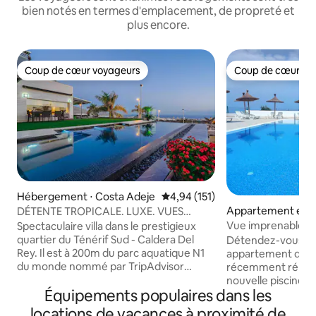
bien notés en termes d'emplacement, de propreté et
plus encore.
Coup de cœur voyageurs
Coup de cœur vo
Coup de cœur voyageurs
Coup de cœur vo
Hébergement ⋅ Costa Adeje
Évaluation moyenne sur la base 
4,94 (151)
Appartement en r
DÉTENTE TROPICALE. LUXE. VUES
⋅ Costa Adeje
SPECTACULAIRES.
Vue imprenable su
Spectaculaire villa dans le prestigieux
appartement mode
quartier du Ténérif Sud - Caldera Del
Détendez-vous da
Rey. Il est à 200m du parc aquatique N1
appartement d'un
du monde nommé par TripAdvisor
récemment rénové
années consécutives - SIAM PARK. À
nouvelle piscine 
Équipements populaires dans les
300m se trouve le plus grand centre
meilleurs emplace
commercial du sud - SIAM MALL. Vue
Costa Adeje. Il of
locations de vacances à proximité de