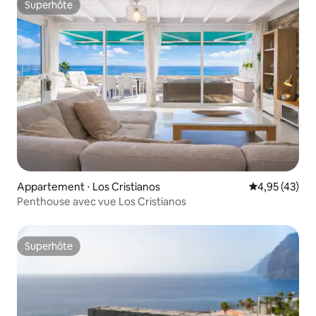
Superhôte
Superhôte
Appartement ⋅ Los Cristianos
Évaluation mo
4,95 (43)
Penthouse avec vue Los Cristianos
Superhôte
Superhôte