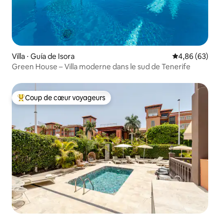
Villa ⋅ Guía de Isora
Évaluation mo
4,86 (63)
Green House – Villa moderne dans le sud de Tenerife
Coup de cœur voyageurs
Coups de cœur voyageurs les plus appréciés