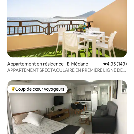
Appartement en résidence ⋅ El Médano
Évaluation moy
4,95 (149)
APPARTEMENT SPECTACULAIRE EN PREMIÈRE LIGNE DE
PLAGE
Coup de cœur voyageurs
Coups de cœur voyageurs les plus appréciés