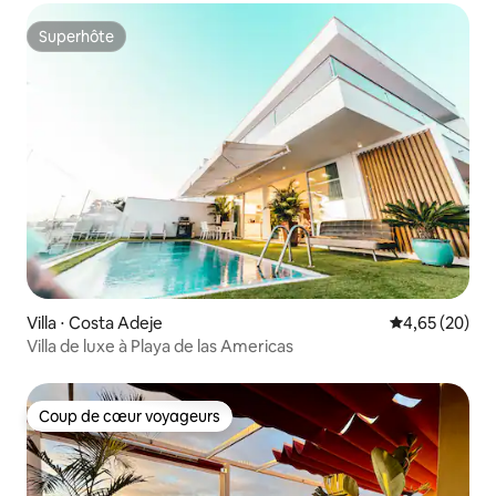
Superhôte
Superhôte
Villa ⋅ Costa Adeje
Évaluation mo
4,65 (20)
Villa de luxe à Playa de las Americas
Coup de cœur voyageurs
Coup de cœur voyageurs