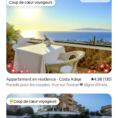
Coup de cœur voyageurs
Coup de cœur voyageurs
Appartement en résidence ⋅ Costa Adeje
Évaluation moy
4,98 (130)
Paradis pour les couples. Vue sur l'océan❤️️ digne d'Insta.
Coup de cœur voyageurs
Coups de cœur voyageurs les plus appréciés