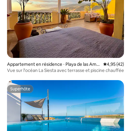
Appartement en résidence ⋅ Playa de las Amér
Évaluation mo
4,95 (42)
icas
Vue sur l'océan La Siesta avec terrasse et piscine chauffée
Superhôte
Superhôte