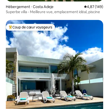
Hébergement ⋅ Costa Adeje
Évaluation moy
4,87 (149)
Superbe villa - Meilleure vue, emplacement idéal, piscine
Coup de cœur voyageurs
Coups de cœur voyageurs les plus appréciés