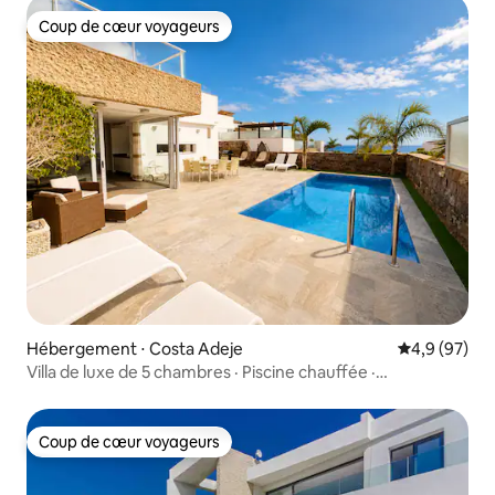
Coup de cœur voyageurs
Coup de cœur voyageurs
Hébergement ⋅ Costa Adeje
Évaluation m
4,9 (97)
Villa de luxe de 5 chambres · Piscine chauffée ·
Promenade sur la plage
Coup de cœur voyageurs
Coup de cœur voyageurs