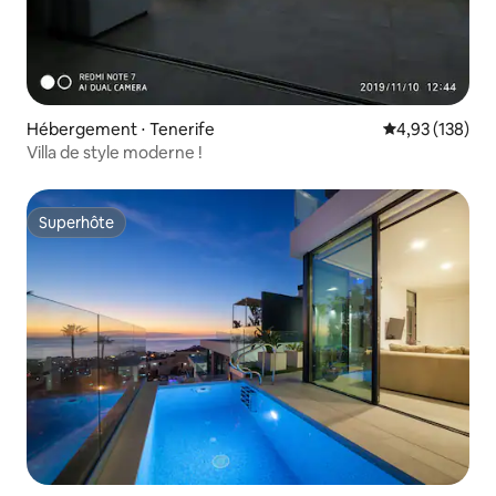
Hébergement ⋅ Tenerife
Évaluation moy
4,93 (138)
Villa de style moderne !
Superhôte
Superhôte