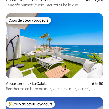
Tenerife Sunset Studio : jacuzzi et belle vue
Coup de cœur voyageurs
Coup de cœur voyageurs
Appartement ⋅ La Caleta
Évaluation
5 (15)
Penthouse en bord de mer, vue sur la mer, jacuzzi, La
Caleta
Coup de cœur voyageurs
Coups de cœur voyageurs les plus appréciés