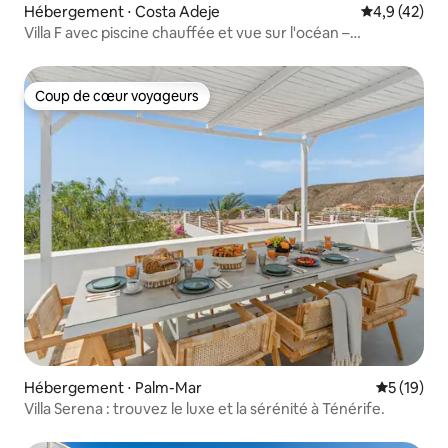
Hébergement ⋅ Costa Adeje
Évaluation m
4,9 (42)
Villa F avec piscine chauffée et vue sur l'océan –
The View Tenerife
Coup de cœur voyageurs
Coup de cœur voyageurs
Hébergement ⋅ Palm-Mar
Évaluation
5 (19)
Villa Serena : trouvez le luxe et la sérénité à Ténérife.