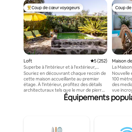
Coup de cœur voyageurs
Coup de
Coups de cœur voyageurs les plus appréciés
Coup de
Loft
Évaluation moyenne s
5 (252)
Maison de 
Superbe à l'intérieur et à l'extérieur,
La Maison
penthouse avec terrasse et petite
Souriez en découvrant chaque recoin de
Nouvelle 
piscine
cette maison accueillante au premier
100 mètre
étage. À l'intérieur, profitez des détails
des media
architecturaux tels que le mur de pierre
vue incro
Équipements populai
et le plafond cathédrale en bois. Plus de
Tenerife et le Teide
70 % de la consommation d'électricité est
privée ch
autogénérée grâce à nos panneaux
électrom
solaires. Maison durable :) Ensuite, sortez
(micro-on
sur le balcon pour profiter de la vue et de
laver, etc.
l'arrière-cour, de l'espace détente, et
confortabl
maintenant, d'une petite piscine
que de deux