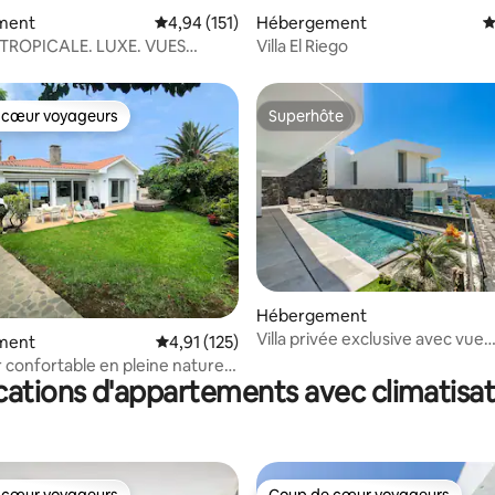
 la base de 149 commentaires : 4,91 sur 5
ment
Évaluation moyenne sur la base de 151 comme
4,94 (151)
Hébergement
É
TROPICALE. LUXE. VUES
Villa El Riego
ULAIRES.
 cœur voyageurs
Superhôte
 cœur voyageurs
Superhôte
Hébergement
Villa privée exclusive avec vue
la base de 158 commentaires : 4,94 sur 5
ment
Évaluation moyenne sur la base de 125 comme
4,91 (125)
imprenable sur l'océan
r confortable en pleine nature
cations d'appartements avec climatisat
mer