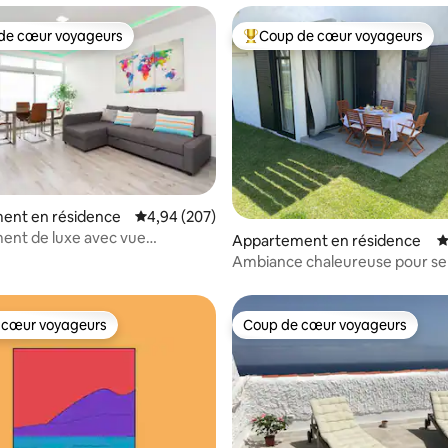
de cœur voyageurs
Coup de cœur voyageurs
 cœur voyageurs les plus appréciés
Coups de cœur voyageurs les p
la base de 197 commentaires : 4,88 sur 5
ent en résidence
Évaluation moyenne sur la base de 207 commen
4,94 (207)
ent de luxe avec vue
Appartement en résidence
É
 !
Ambiance chaleureuse pour se
ou travailler en paix
 cœur voyageurs
Coup de cœur voyageurs
 cœur voyageurs
Coup de cœur voyageurs