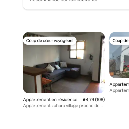
Coup de cœur voyageurs
Coup de
Coup de cœur voyageurs
Coup de
Appartem
Apparteme
Appartement en résidence
Évaluation moyenne sur
4,79 (108)
Appartement zahara village proche de la
mer