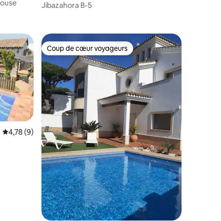
house
Jibazahora B-5
Coup de cœur voyageurs
Coup de cœur voyageurs
Évaluation moyenne sur la base de 9 commentaires : 4,78 sur 5
4,78 (9)
ntaires : 4,97 sur 5