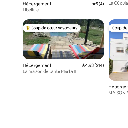
La Cúpul
Hébergement
Évaluation moyenn
5 (4)
Libellule
Coup de cœur voyageurs
Coup de
Coups de cœur voyageurs les plus appréciés
Coup de
Hébergement
Évaluation moyenne sur
4,93 (214)
La maison de tante Marta II
Héberge
MAISON 