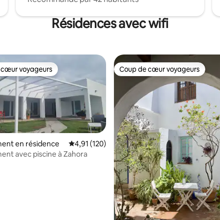
Résidences avec wifi
 cœur voyageurs
Coup de cœur voyageurs
 cœur voyageurs
Coup de cœur voyageurs
ent en résidence
Évaluation moyenne sur la base de 120 comme
4,91 (120)
nt avec piscine à Zahora
 la base de 108 commentaires : 4,79 sur 5