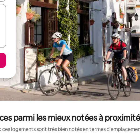
ces parmi les mieux notées à proximit
: ces logements sont très bien notés en termes d'emplacement