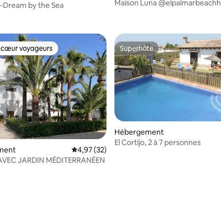
Maison Luna @elpalmarbeach
a-Dream by the Sea
e sur la base de 4 commentaires : 5 sur 5
 cœur voyageurs
Superhôte
 cœur voyageurs
Superhôte
 la base de 214 commentaires : 4,93 sur 5
Hébergement
El Cortijo, 2 à 7 personnes
ment
Évaluation moyenne sur la base de 32 comme
4,97 (32)
AVEC JARDIN MÉDITERRANÉEN