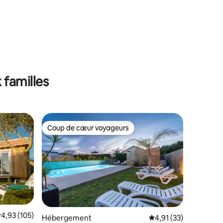
 familles
Coup de cœur voyageurs
Coup de cœur voyageurs
valuation moyenne sur la base de 105 commentaires : 4,93 sur 5
4,93 (105)
mmentaires : 5 sur 5
Hébergement
Évaluation moyenne su
4,91 (33)