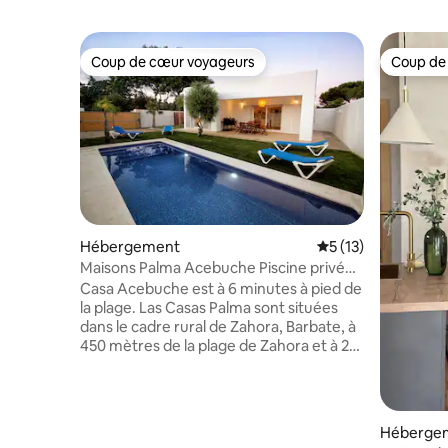
Coup de cœur voyageurs
Coup de
Coup de cœur voyageurs
Coup de
Hébergement
Évaluation moyenne
5 (13)
Maisons Palma Acebuche Piscine privée
Près de la plage
Casa Acebuche est à 6 minutes à pied de
la plage. Las Casas Palma sont situées
dans le cadre rural de Zahora, Barbate, à
450 mètres de la plage de Zahora et à 2
km de la baie de Trafalgar. Elles
proposent un hébergement avec
connexion Wi-Fi gratuite, la climatisation
et l'accès à un jardin avec piscine
Héberge
extérieure privée et barbecue. Ils