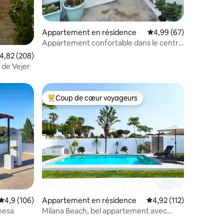
Appartement en résidence
Évaluation moyenne su
4,99 (67)
Appartement confortable dans le centre
historique de Vejer
valuation moyenne sur la base de 208 commentaires : 4,82 sur 5
4,82 (208)
e de Vejer
Coup de cœur voyageurs
Coups de cœur voyageurs les plus appréciés
entaires : 4,8 sur 5
Évaluation moyenne sur la base de 106 commentaires : 4,9 sur 5
4,9 (106)
Appartement en résidence
Évaluation moyenne sur
4,92 (112)
hesa
Milana Beach, bel appartement avec
piscine.