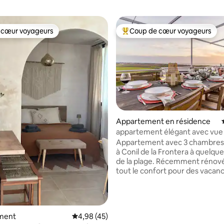
 cœur voyageurs
Coup de cœur voyageurs
 cœur voyageurs
Coups de cœur voyageurs les p
Appartement en résidence
 sur la base de 13 commentaires : 5 sur 5
appartement élégant avec vue 
6 personnes
Appartement avec 3 chambres
à Conil de la Frontera à quelqu
de la plage. Récemment rénové et avec
tout le confort pour des vacan
magnifiques à tout moment de 
Piscine communautaire, WiFi gr
climatisation chaude, cuisine
entièrement équipée, deux sall
ment
Évaluation moyenne sur la base de 45 comme
4,98 (45)
bains complètes et une impres