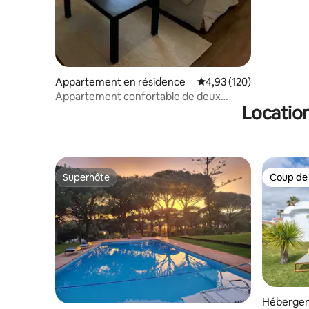
Appartement en résidence
Évaluation moyenne sur
4,93 (120)
Appartement confortable de deux
Location
chambres. (Casa Leon)
Superhôte
Coup de
Superhôte
Coup de
Héberge