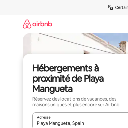
Aller
Certai
directement
au
contenu
Hébergements à
proximité de Playa
Mangueta
Réservez des locations de vacances, des
maisons uniques et plus encore sur Airbnb
Adresse
Lorsque les résultats s'affichent, utilisez les flèc