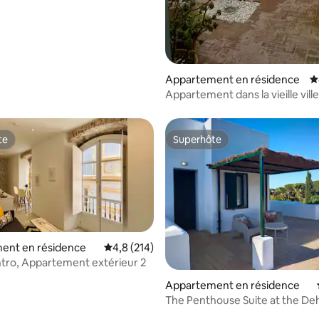
Appartement en résidence
É
Appartement dans la vieille vill
te
Superhôte
te
Superhôte
ent en résidence
Évaluation moyenne sur la base de 214 comm
4,8 (214)
tro, Appartement extérieur 2
Appartement en résidence
The Penthouse Suite at the De