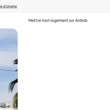
ue d'origine
Mettre mon logement sur Airbnb
sant glisser.