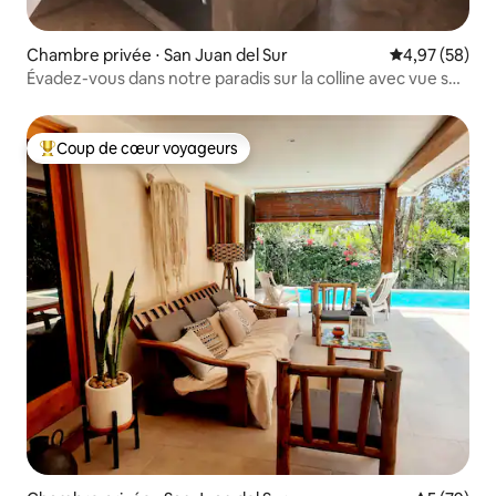
Chambre privée ⋅ San Juan del Sur
Évaluation mo
4,97 (58)
Évadez-vous dans notre paradis sur la colline avec vue sur
l'océan
Coup de cœur voyageurs
Coups de cœur voyageurs les plus appréciés