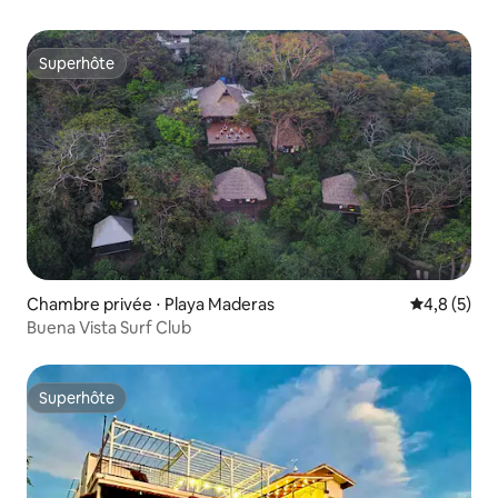
Superhôte
Superhôte
Chambre privée ⋅ Playa Maderas
Évaluation 
4,8 (5)
Buena Vista Surf Club
Superhôte
Superhôte