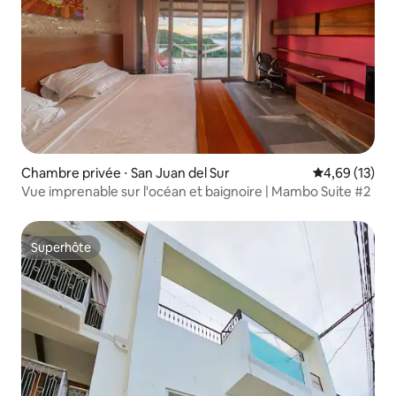
Chambre privée ⋅ San Juan del Sur
Évaluation mo
4,69 (13)
Vue imprenable sur l'océan et baignoire | Mambo Suite #2
Superhôte
Superhôte