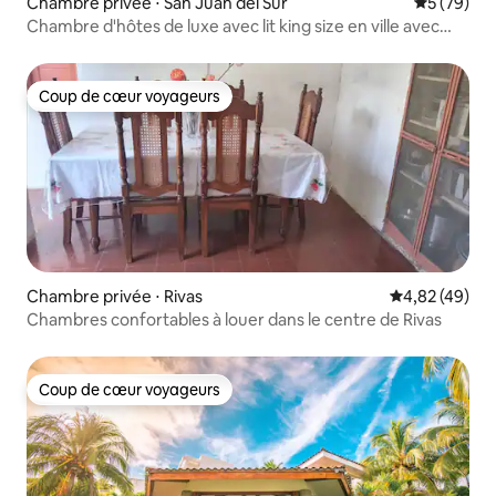
Chambre privée ⋅ San Juan del Sur
Évaluation
5 (79)
Chambre d'hôtes de luxe avec lit king size en ville avec
piscine.
Coup de cœur voyageurs
Coup de cœur voyageurs
Chambre privée ⋅ Rivas
Évaluation mo
4,82 (49)
Chambres confortables à louer dans le centre de Rivas
Coup de cœur voyageurs
Coup de cœur voyageurs