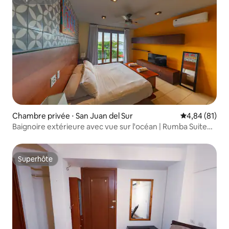
Superhôte
Chambre privée ⋅ San Juan del Sur
Évaluation mo
4,84 (81)
Baignoire extérieure avec vue sur l'océan | Rumba Suite
#2
Superhôte
Superhôte