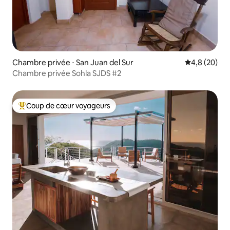
Chambre privée ⋅ San Juan del Sur
Évaluation m
4,8 (20)
Chambre privée Sohla SJDS #2
Coup de cœur voyageurs
Coups de cœur voyageurs les plus appréciés