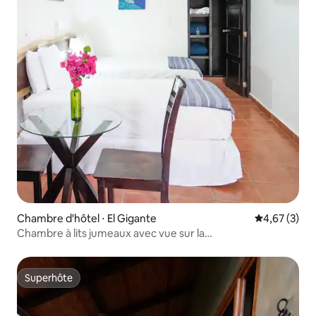
Chambre d'hôtel ⋅ El Gigante
Évaluation m
4,67 (3)
Chambre à lits jumeaux avec vue sur la
piscine | Climatisation • Salle de bain privée
Superhôte
Superhôte