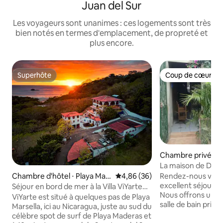
Juan del Sur
Les voyageurs sont unanimes : ces logements sont très
bien notés en termes d'emplacement, de propreté et
plus encore.
Superhôte
Coup de cœur vo
Superhôte
Coup de cœur vo
Chambre privée ⋅ 
el Sur
La maison de Day
Rendez-nous visit
Chambre d'hôtel ⋅ Playa Mar
Évaluation moyenne sur la base
4,86 (36)
excellent séjour c
sella
Séjour en bord de mer à la Villa ViYarte
Nous offrons une
(avec petit déjeuner gratuit)
ViYarte est situé à quelques pas de Playa
salle de bain priv
Marsella, ici au Nicaragua, juste au sud du
authentique maiso
célèbre spot de surf de Playa Maderas et