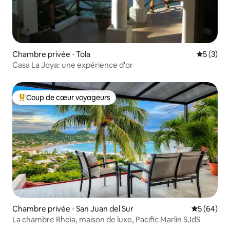
Chambre privée ⋅ Tola
Évaluatio
5 (3)
Casa La Joya: une expérience d'or
Coup de cœur voyageurs
Coups de cœur voyageurs les plus appréciés
Chambre privée ⋅ San Juan del Sur
Évaluation
5 (64)
La chambre Rheia, maison de luxe, Pacific Marlin SJdS