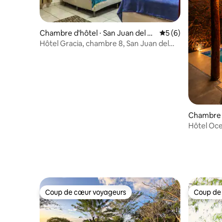
Chambre d'hôtel ⋅ San Juan del Su
Évaluation moyenn
5 (6)
r
Hôtel Gracia, chambre 8, San Juan del
Sur
Chambre d
del Sur
Hôtel Oc
Coup de cœur voyageurs
Coup de
Coup de cœur voyageurs
Coup de