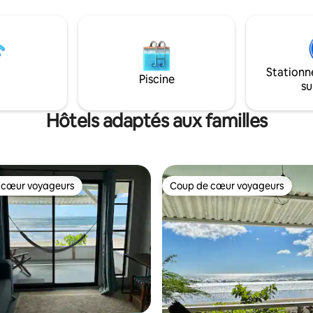
n de la cloche de San Juan
tout compris. Cette chambre est
Parfaits pour les familles, les
équipée de la climatisation. Elle dispose
umériques et les aventuriers,
d'une salle de bains privée ave
es aérés offrent une retraite
d'un lit 160, de serviettes, de 
e et sûre près de la baie et de
de savon, d'un bureau/chaise, 
Stationn
 jeux. Détendez-vous, explorez
table de chevet, d'un ventilate
Piscine
ez dans ce joyau côtier
su
plafond et d'une connexion Wi-
t !
gratuite.
Hôtels adaptés aux familles
 cœur voyageurs
Coup de cœur voyageurs
 cœur voyageurs
Coup de cœur voyageurs