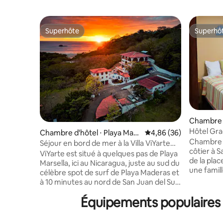
Superhôte
Superhô
Superhôte
Superhô
Chambre d
r
Hôtel Gra
Chambre d'hôtel ⋅ Playa Mars
Évaluation moyenne sur
4,86 (36)
Sur
Chambre 4
ella
Séjour en bord de mer à la Villa ViYarte
côtier à San Jua
(avec petit déjeuner gratuit)
ViYarte est situé à quelques pas de Playa
de la plac
Marsella, ici au Nicaragua, juste au sud du
une famil
célèbre spot de surf de Playa Maderas et
confortab
à 10 minutes au nord de San Juan del Sur.
d'âme nic
Un espace vraiment unique, avec une
irlandaise
Équipements populaires d
vue imprenable, une piscine, un shala de
coucher du
yoga en bois dur (et des tapis à utiliser),
sirotez u
un café et un restaurant, une connexion