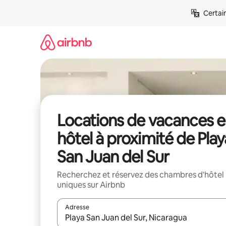
Aller
Certai
directement
au
contenu
Locations de vacances 
hôtel à proximité de Play
San Juan del Sur
Recherchez et réservez des chambres d'hôtel
uniques sur Airbnb
Adresse
Lorsque les résultats s'affichent, utilisez les flèc