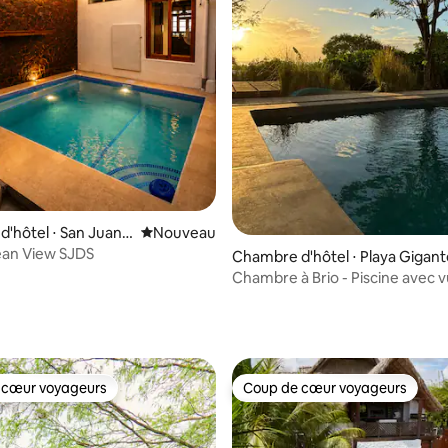
e sur la base de 6 commentaires : 5 sur 5
'hôtel ⋅ San Juan
Nouvel hébergement
Nouveau
ean View SJDS
Chambre d'hôtel ⋅ Playa Gigant
Chambre à Brio - Piscine avec v
l'océan, climatisation, eau cha
 cœur voyageurs
Coup de cœur voyageurs
 cœur voyageurs
Coup de cœur voyageurs