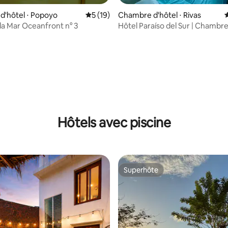
sur la base de 6 commentaires : 4,5 sur 5
'hôtel ⋅ Popoyo
Évaluation moyenne sur la base de 19 co
5 (19)
Chambre d'hôtel ⋅ Rivas
lla Mar Oceanfront n° 3
Hôtel Paraíso del Sur | Chambre
petit-déjeuner
Hôtels avec piscine
Superhôte
Superhôte