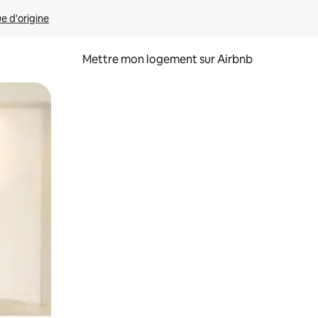
ue d'origine
Mettre mon logement sur Airbnb
sant glisser.