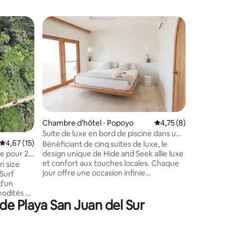
Chambre 
Coup de
Coup de
Piscine a
climatis
La chamb
Brio
dynamique
double et
chambre 
ou une pe
ventilate
climatisa
terrasse 
mmentaires : 5 sur 5
Chambre d'hôtel ⋅ Popoyo
Évaluation moyenne s
4,75 (8)
commune n
Suite de luxe en bord de piscine dans un
une kitc
Évaluation moyenne sur la base de 15 commentaires : 4,67 sur 5
4,67 (15)
complexe hôtelier
Bénéficiant de cinq suites de luxe, le
préparer 
ze pour 2
design unique de Hide and Seek allie luxe
offre un 
et confort aux touches locales. Chaque
baigner, 
n size
jour offre une occasion infinie
vue impre
 Surf
d'aventure, de détente et de bien-être,
sur l'océ
avec des installations de complexe
modités du
de Playa San Juan del Sur
hôtelier comprenant une piscine de 14
m, un spa avec sauna et bain de glace et
ous
un bar et un restaurant sur place ouvert
e forfait