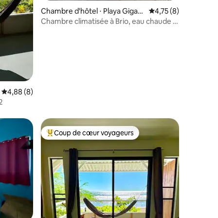
mmentaires : 5 sur 5
Chambre d'hôtel ⋅ Playa Gigant
Évaluation moyenne s
4,75 (8)
e
Chambre climatisée à Brio, eau chaude -
Piscine avec vue sur l'océan
Évaluation moyenne sur la base de 8 commentaires : 4,88 sur 5
4,88 (8)
2
Coup de cœur voyageurs
Coups de cœur voyageurs les plus appréciés