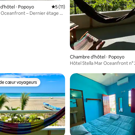
'hôtel ⋅ Popoyo
Évaluation moyenne sur la base de 11 co
5 (11)
r Oceanfront – Dernier étage –
imatisation
ur la base de 6 commentaires : 4,67 sur 5
Chambre d'hôtel ⋅ Popoyo
Hôtel Stella Mar Oceanfront n° 
de cœur voyageurs
 cœur voyageurs les plus appréciés