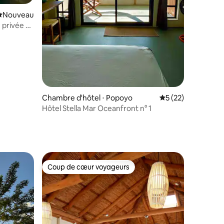
mmentaires : 5 sur 5
Nouvel hébergement
Nouveau
 privée et
Chambre d'hôtel ⋅ Popoyo
Évaluation moyenne
5 (22)
Hôtel Stella Mar Oceanfront n° 1
Coup de cœur voyageurs
Coup de cœur voyageurs