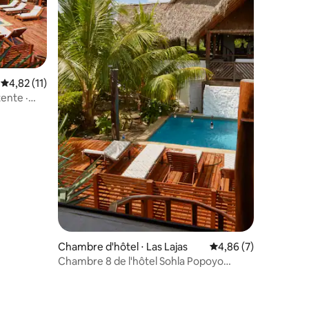
Évaluation moyenne sur la base de 11 commentaires : 4,82 sur 5
4,82 (11)
ente ·
ntaires : 4,92 sur 5
Chambre d'hôtel ⋅ Las Lajas
Évaluation moyenne s
4,86 (7)
Chambre 8 de l'hôtel Sohla Popoyo
Beach