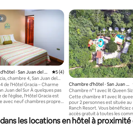
te
te
'hôtel ⋅ San Juan del Su
Évaluation moyenne sur la base de 4 co
5 (4)
cia, chambre 4, San Juan del
 la base de 36 commentaires : 4,86 sur 5
Chambre d'hôtel ⋅ San Juan d
 de l'Hôtel Gracia – Charme
el Sur
n del Sur À quelques pas
Chambre n° 1 avec lit Queen Si
e de l'église, l'Hôtel Gracia est
personnes au Surf Ranch
Cette chambre #1 avec lit quee
le avec neuf chambres propres,
pour 2 personnes est située au
les et confortables. Mélange
Ranch Resort. Vous bénéficiez d'un
araguayenne et de racines
accès gratuit à toutes les com
s, profitez de la vue sur le
ans les locations en hôtel à proximité 
Surf Ranch Resort. Le petit-déjeuner, le
 soleil sur le Pacifique et
déjeuner et le dîner sont payants. V
n café sur le balcon en écoutant
pouvez également passer à notr