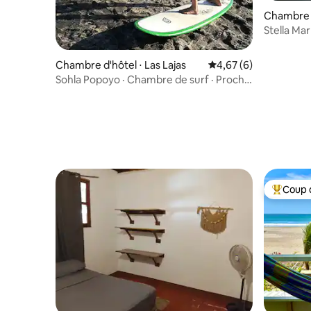
Chambre d
Stella Ma
Luxe – Cl
Chambre d'hôtel ⋅ Las Lajas
Évaluation moyenne s
4,67 (6)
Sohla Popoyo · Chambre de surf · Proche
de Popoyo Breaks6
Coup 
Coups de