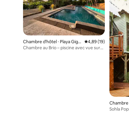
Chambre d'hôtel ⋅ Playa Giga
Évaluation moyenne su
4,89 (19)
nte
Chambre au Brio – piscine avec vue sur
l’océan, eau chaude, ventilateur
uniquement
Chambre d
Sohla Pop
sur la pis