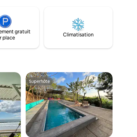
tous les jours. Situé à 200 mètres de la
plage de Popoyo et entouré de quatorze
spots de surf de classe mondiale
c douche,
supplémentaires, Hide and Seek est fier
shampoing,
d'offrir une expérience personnalisée.
d'une
ement gratuit
ur de
Climatisation
r place
Fi
Superhôte
Superhôte