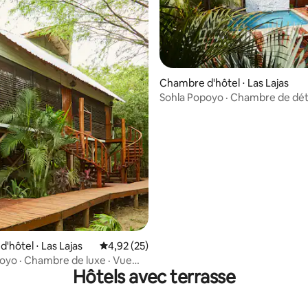
Chambre d'hôtel ⋅ Las Lajas
Sohla Popoyo · Chambre de dét
r la base de 19 commentaires : 4,89 sur 5
Calme et tropicale5
'hôtel ⋅ Las Lajas
Évaluation moyenne sur la base de 25 comme
4,92 (25)
oyo · Chambre de luxe · Vue
Hôtels avec terrasse
cine3