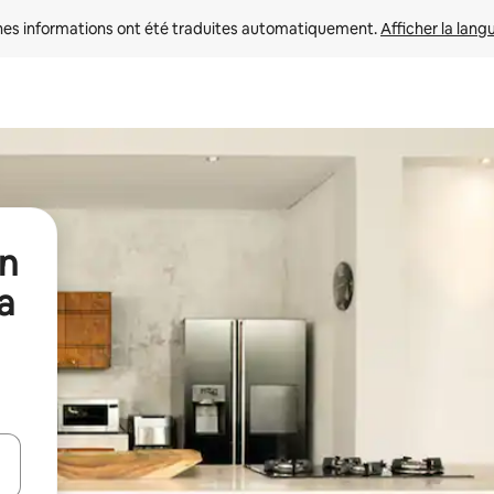
nes informations ont été traduites automatiquement. 
Afficher la lang
en
a
hes vers le haut et vers le bas pour les parcourir ou en appuyant et en fai