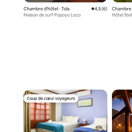
Chambre d'hôtel ⋅ Tola
Évaluation moyenne 
4,5 (6)
Chambre d
Maison de surf Popoyo Loco
Hôtel Ste
Coup de cœur voyageurs
Coup de cœur voyageurs