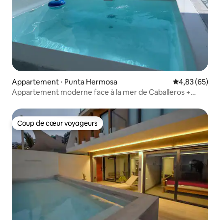
Appartement ⋅ Punta Hermosa
Évaluation mo
4,83 (65)
Appartement moderne face à la mer de Caballeros +
piscine
Coup de cœur voyageurs
Coup de cœur voyageurs