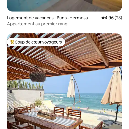
Logement de vacances ⋅ Punta Hermosa
Évaluation mo
4,96 (23)
Appartement au premier rang
Coup de cœur voyageurs
Coups de cœur voyageurs les plus appréciés