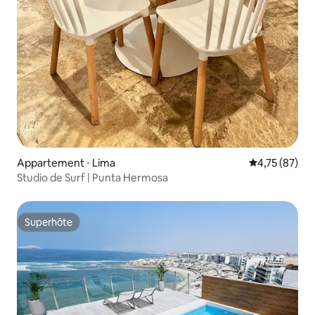
Appartement ⋅ Lima
Évaluation mo
4,75 (87)
Studio de Surf | Punta Hermosa
Superhôte
Superhôte