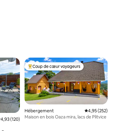
ntaires : 4,82 sur 5
Coup de cœur voyageurs
Coups de cœur voyageurs les plus appréciés
Hébergement
Évaluation moyenne sur
4,95 (252)
Maison en bois Oaza mira, lacs de Plitvice
taires : 4,96 sur 5
valuation moyenne sur la base de 120 commentaires : 4,93 sur 5
4,93 (120)