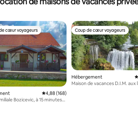
ocation de maisons de vacances privé
de cœur voyageurs
Coup de cœur voyageurs
 cœur voyageurs les plus appréciés
Coup de cœur voyageurs
Hébergement
É
Maison de vacances D.I.M. aux 
la base de 109 commentaires : 4,97 sur 5
Plitvice
ment
Évaluation moyenne sur la base de 168 commen
4,88 (168)
iliale Bozicevic, à 15 minutes
e