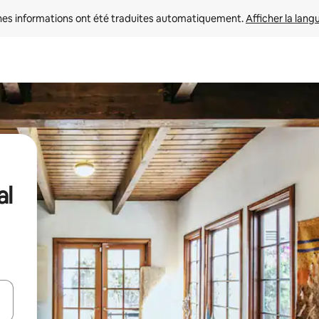
nes informations ont été traduites automatiquement. 
Afficher la lang
al
hes vers le haut et vers le bas pour les parcourir ou en appuyant et en fai