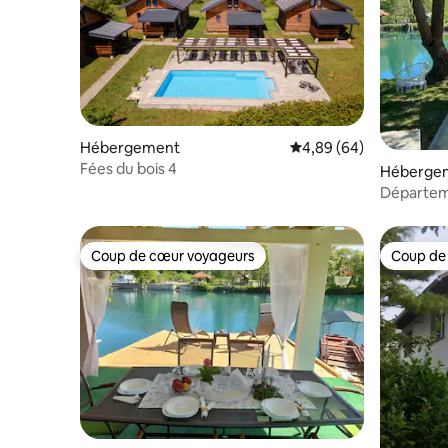
Hébergement
Évaluation moyenne sur
4,89 (64)
Fées du bois 4
Hébergem
Départem
Coup de cœur voyageurs
Coup de
Coup de cœur voyageurs
Coup de