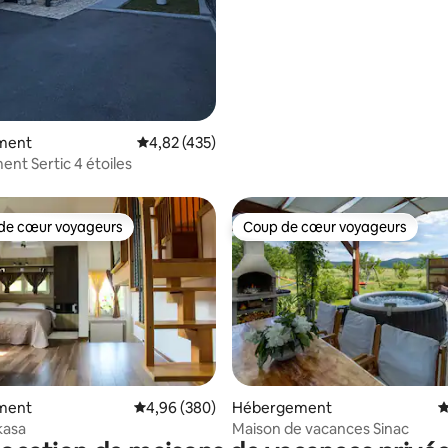
ment
Évaluation moyenne sur la base de 435 comme
4,82 (435)
nt Sertic 4 étoiles
de cœur voyageurs
Coup de cœur voyageurs
 cœur voyageurs les plus appréciés
Coup de cœur voyageurs
la base de 218 commentaires : 4,99 sur 5
ment
Évaluation moyenne sur la base de 380 commen
4,96 (380)
Hébergement
É
kasa
Maison de vacances Sinac