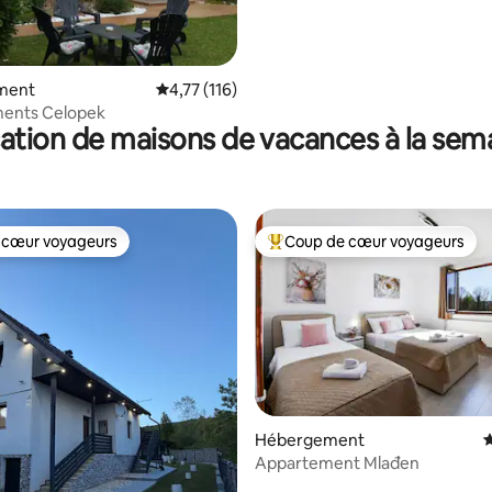
privée chauffée et sauna
 la base de 35 commentaires : 4,94 sur 5
ment
Évaluation moyenne sur la base de 116 comme
4,77 (116)
ents Celopek
ation de maisons de vacances à la sem
 cœur voyageurs
Coup de cœur voyageurs
 cœur voyageurs
Coups de cœur voyageurs les p
 la base de 130 commentaires : 4,93 sur 5
Hébergement
É
Appartement Mlađen