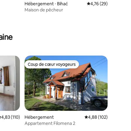
Hébergement ⋅ Bihać
Évaluation moyenne su
4,76 (29)
Maison de pêcheur
ntaires : 4,77 sur 5
aine
Coup de cœur voyageurs
lus appréciés
Coup de cœur voyageurs
valuation moyenne sur la base de 110 commentaires : 4,83 sur 5
4,83 (110)
Hébergement
Évaluation moyenne sur
4,88 (102)
Appartement Filomena 2