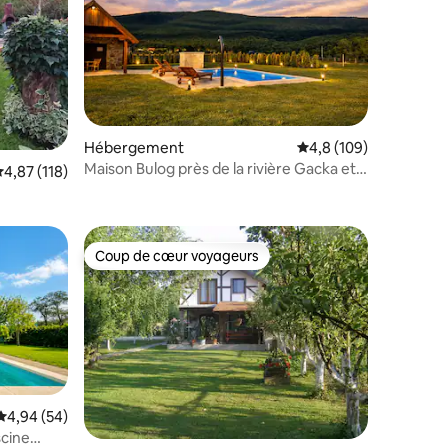
Hébergement
Évaluation moyenne su
4,8 (109)
Maison Bulog près de la rivière Gacka et
ntaires : 4,93 sur 5
valuation moyenne sur la base de 118 commentaires : 4,87 sur 5
4,87 (118)
Plitvice L.
Coup de cœur voyageurs
Coup de cœur voyageurs
Évaluation moyenne sur la base de 54 commentaires : 4,94 sur 5
4,94 (54)
scine