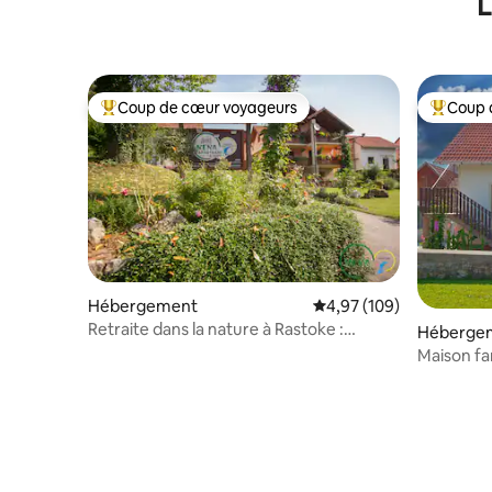
L
Coup de cœur voyageurs
Coup 
Coups de cœur voyageurs les plus appréciés
Coups de
Hébergement
Évaluation moyenne sur 
4,97 (109)
Retraite dans la nature à Rastoke :
Héberge
détendez-vous près des cascades
Maison fam
de Plitvic