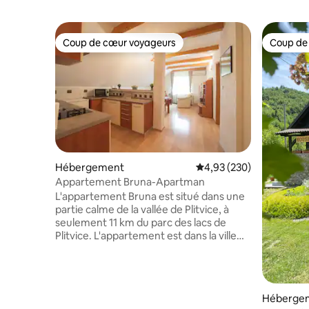
Coup de cœur voyageurs
Coup de
Coup de cœur voyageurs
Coup de
Hébergement
Évaluation moyenne sur 
4,93 (230)
Appartement Bruna-Apartman
L'appartement Bruna est situé dans une
partie calme de la vallée de Plitvice, à
seulement 11 km du parc des lacs de
Plitvice. L'appartement est dans la ville
médiévale de Drežnik Grad. La proximité
de Plitvice, des grottes de Barac et de
leur musée (à 7 km de chez nous), du
ranch Dolina Jelena (à 1 km de chez
Héberge
nous), de la vieille ville de Drežnik (à 1 km