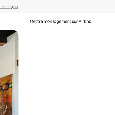
ue d'origine
Mettre mon logement sur Airbnb
sant glisser.