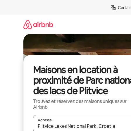
Aller
Certai
directement
au
contenu
Maisons en location à
proximité de Parc nation
des lacs de Plitvice
Trouvez et réservez des maisons uniques sur
Airbnb
Adresse
Lorsque les résultats s'affichent, utilisez les flèc