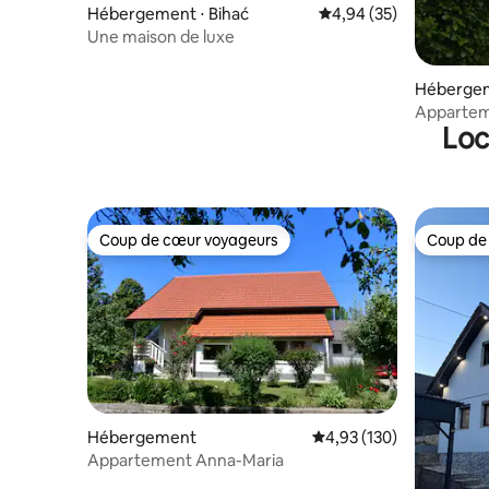
Hébergement ⋅ Bihać
Évaluation moyenne sur
4,94 (35)
Une maison de luxe
Héberge
Appartem
Loc
Coup de cœur voyageurs
Coup de
Coup de cœur voyageurs
Coup de
Hébergement
Évaluation moyenne sur
4,93 (130)
Appartement Anna-Maria