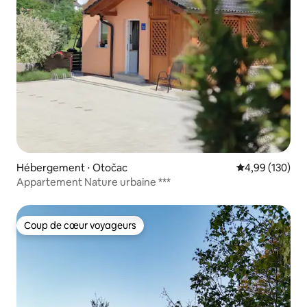
Hébergement ⋅ Otočac
Évaluation moy
4,99 (130)
Appartement Nature urbaine ***
Coup de cœur voyageurs
Coup de cœur voyageurs