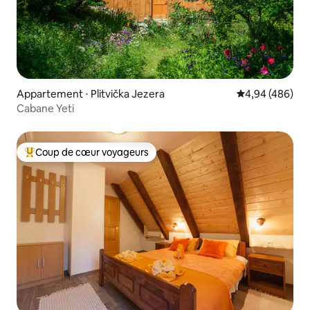
Appartement ⋅ Plitvička Jezera
Évaluation moy
4,94 (486)
Cabane Yeti
Coup de cœur voyageurs
Coups de cœur voyageurs les plus appréciés