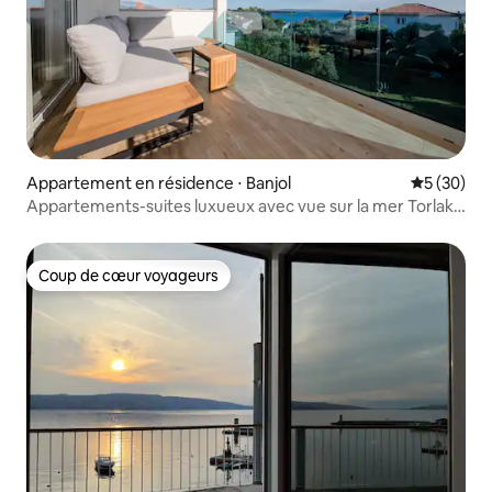
Appartement en résidence ⋅ Banjol
Évaluation
5 (30)
Appartements-suites luxueux avec vue sur la mer Torlak
Rab
Coup de cœur voyageurs
Coup de cœur voyageurs