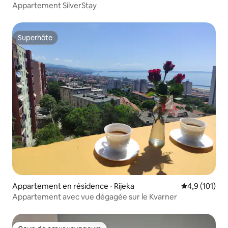
Appartement SilverStay
Superhôte
Superhôte
Appartement en résidence ⋅ Rijeka
Évaluation mo
4,9 (101)
Appartement avec vue dégagée sur le Kvarner