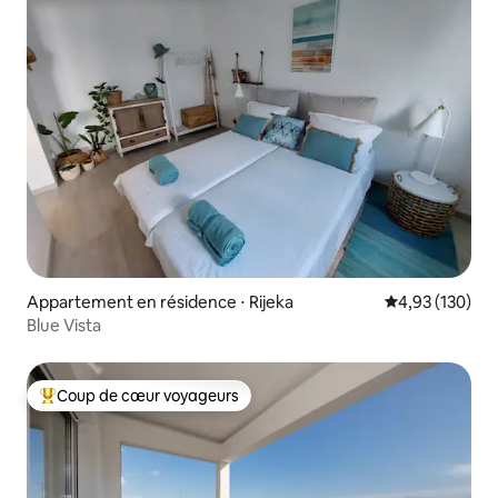
Appartement en résidence ⋅ Rijeka
Évaluation moy
4,93 (130)
Blue Vista
Coup de cœur voyageurs
Coups de cœur voyageurs les plus appréciés