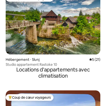
Coups de cœur voyageurs les plus appréciés
Hébergement ⋅ Slunj
Évaluation
5 (21)
Studio appartement Rastoke 10
Locations d'appartements avec
climatisation
Coup de cœur voyageurs
Coups de cœur voyageurs les plus appréciés