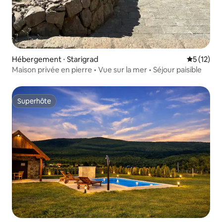
Hébergement ⋅ Starigrad
Évaluation
5 (12)
Maison privée en pierre • Vue sur la mer • Séjour paisible
Superhôte
Superhôte