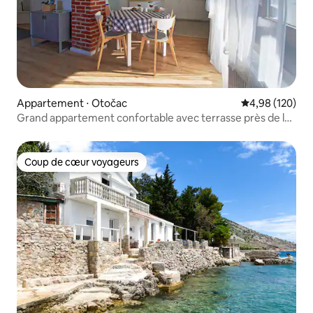
Appartement ⋅ Otočac
Évaluation moy
4,98 (120)
Grand appartement confortable avec terrasse près de la
rivière Gacka
Coup de cœur voyageurs
Coup de cœur voyageurs