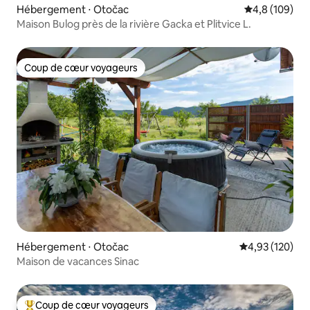
Hébergement ⋅ Otočac
Évaluation mo
4,8 (109)
Maison Bulog près de la rivière Gacka et Plitvice L.
Coup de cœur voyageurs
Coup de cœur voyageurs
Hébergement ⋅ Otočac
Évaluation moy
4,93 (120)
Maison de vacances Sinac
Coup de cœur voyageurs