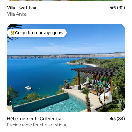
Villa ⋅ Sveti Ivan
Évaluation
5 (30)
Villa Anka
Coup de cœur voyageurs
Coups de cœur voyageurs les plus appréciés
Hébergement ⋅ Crikvenica
Évaluation
5 (84)
Piscine avec touche artistique