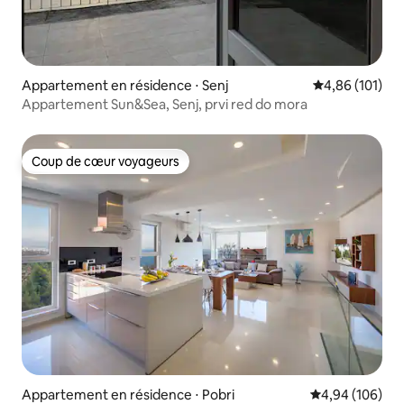
Appartement en résidence ⋅ Senj
Évaluation moy
4,86 (101)
Appartement Sun&Sea, Senj, prvi red do mora
Coup de cœur voyageurs
Coup de cœur voyageurs
Appartement en résidence ⋅ Pobri
Évaluation moy
4,94 (106)