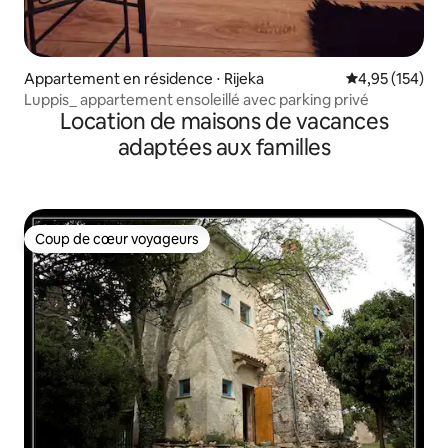
Appartement en résidence ⋅ Rijeka
Évaluation moy
4,95 (154)
Luppis_ appartement ensoleillé avec parking privé
Location de maisons de vacances
adaptées aux familles
Coup de cœur voyageurs
Coup de cœur voyageurs