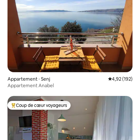
Appartement ⋅ Senj
Évaluation moy
4,92 (192)
Appartement Anabel
Coup de cœur voyageurs
Coups de cœur voyageurs les plus appréciés