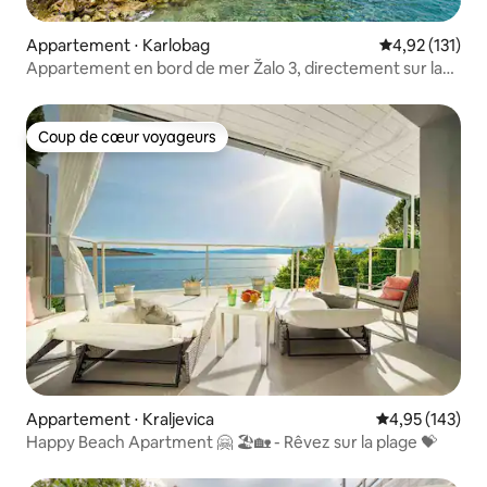
Appartement ⋅ Karlobag
Évaluation moy
4,92 (131)
Appartement en bord de mer Žalo 3, directement sur la
plage
Coup de cœur voyageurs
Coup de cœur voyageurs
Appartement ⋅ Kraljevica
Évaluation moy
4,95 (143)
Happy Beach Apartment 🤗 🏖🏡 - Rêvez sur la plage 💝