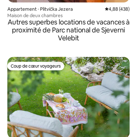
Appartement ⋅ Plitvička Jezera
Évaluation moy
4,88 (438)
Maison de deux chambres
Autres superbes locations de vacances à
proximité de Parc national de Sjeverni
Velebit
Coup de cœur voyageurs
Coup de cœur voyageurs