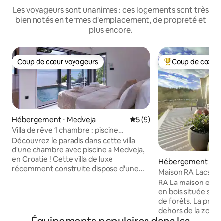
Les voyageurs sont unanimes : ces logements sont très
bien notés en termes d'emplacement, de propreté et
plus encore.
Coup de cœur voyageurs
Coup de cœur 
Coup de cœur voyageurs
Coups de cœur vo
Hébergement ⋅ Medveja
Évaluation moyenne sur la 
5 (9)
Villa de rêve 1 chambre : piscine
chauffée, jacuzzi et sauna !
Découvrez le paradis dans cette villa
d'une chambre avec piscine à Medveja,
en Croatie ! Cette villa de luxe
Hébergement ⋅ B
récemment construite dispose d'une
Maison RA Lacs de 
piscine chauffée avec une vue
RA La maison est
imprenable sur la mer. Profitez d'un
en bois située sur
jacuzzi, d'un sauna et d'un barbecue en
de forêts. La prop
plein air sur la vaste terrasse. À
dehors de la zone 
l'intérieur, profitez d'une cuisine
route principale q