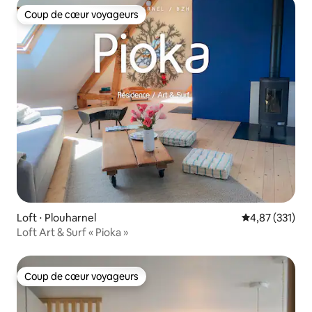
Coup de cœur voyageurs
Coup de cœur voyageurs
Loft ⋅ Plouharnel
Évaluation moy
4,87 (331)
Loft Art & Surf « Pioka »
Coup de cœur voyageurs
Coup de cœur voyageurs