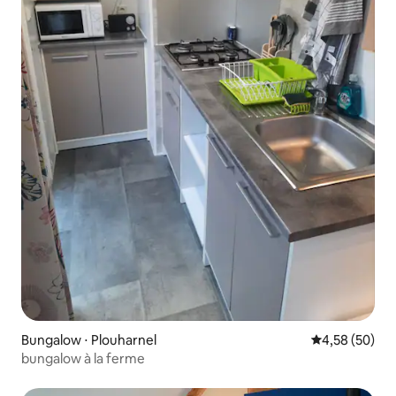
Bungalow ⋅ Plouharnel
Évaluation mo
4,58 (50)
bungalow à la ferme