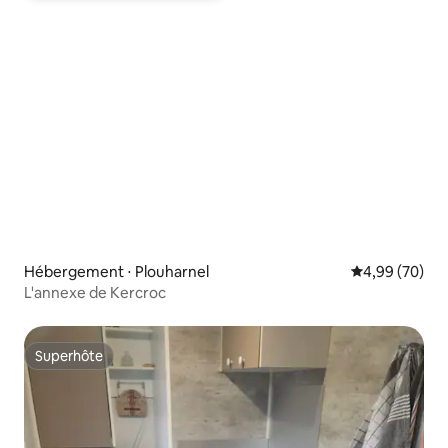
Hébergement ⋅ Plouharnel
Évaluation mo
4,99 (70)
L'annexe de Kercroc
Superhôte
Superhôte