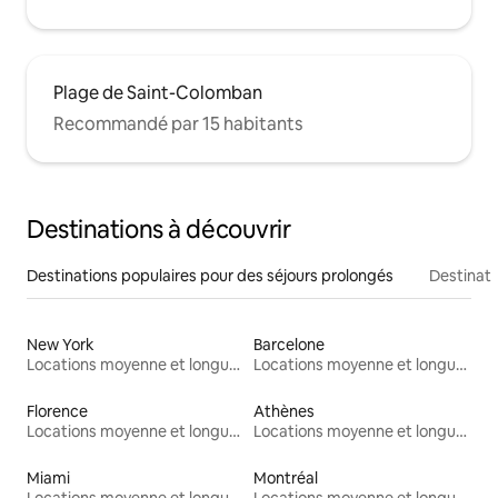
Plage de Saint-Colomban
Recommandé par 15 habitants
Destinations à découvrir
Destinations populaires pour des séjours prolongés
Destinati
New York
Barcelone
Locations moyenne et longue durée
Locations moyenne et longue durée
Florence
Athènes
Locations moyenne et longue durée
Locations moyenne et longue durée
Miami
Montréal
Locations moyenne et longue durée
Locations moyenne et longue durée