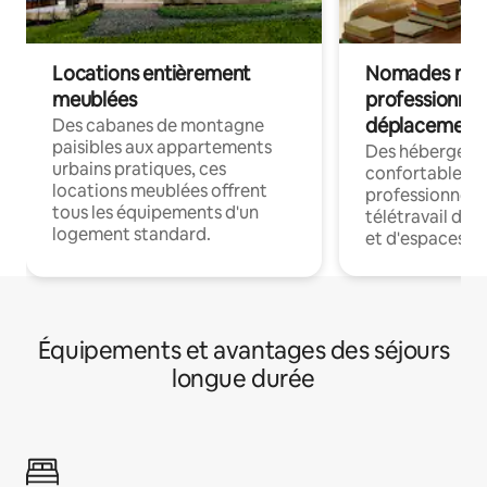
Locations entièrement
Nomades num
meublées
professionnel
déplacement
Des cabanes de montagne
paisibles aux appartements
Des hébergem
urbains pratiques, ces
confortables p
locations meublées offrent
professionnels
tous les équipements d'un
télétravail dis
logement standard.
et d'espaces de
Équipements et avantages des séjours
longue durée