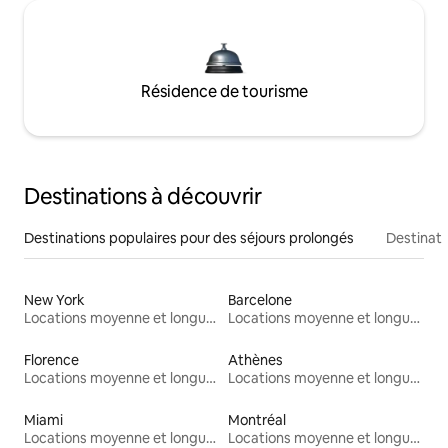
Résidence de tourisme
Destinations à découvrir
Destinations populaires pour des séjours prolongés
Destinati
New York
Barcelone
Locations moyenne et longue durée
Locations moyenne et longue durée
Florence
Athènes
Locations moyenne et longue durée
Locations moyenne et longue durée
Miami
Montréal
Locations moyenne et longue durée
Locations moyenne et longue durée