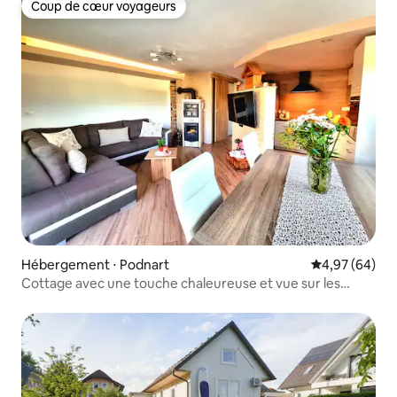
Coup de cœur voyageurs
Coup de cœur voyageurs
Hébergement ⋅ Podnart
Évaluation mo
4,97 (64)
Cottage avec une touche chaleureuse et vue sur les
collines.