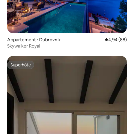
Appartement ⋅ Dubrovnik
Évaluation mo
4,94 (88)
Skywalker Royal
Superhôte
Superhôte