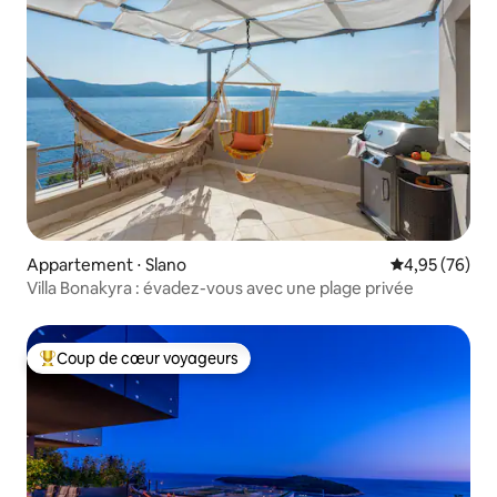
Appartement ⋅ Slano
Évaluation mo
4,95 (76)
Villa Bonakyra : évadez-vous avec une plage privée
Coup de cœur voyageurs
Coups de cœur voyageurs les plus appréciés