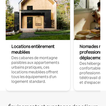
Locations entièrement
Nomades num
meublées
professionnel
déplacement
Des cabanes de montagne
paisibles aux appartements
Des hébergem
urbains pratiques, ces
confortables p
locations meublées offrent
professionnels
tous les équipements d'un
télétravail dis
logement standard.
et d'espaces de