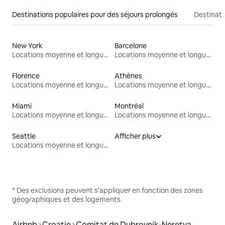
Destinations populaires pour des séjours prolongés
Destinati
New York
Barcelone
Locations moyenne et longue durée
Locations moyenne et longue durée
Florence
Athènes
Locations moyenne et longue durée
Locations moyenne et longue durée
Miami
Montréal
Locations moyenne et longue durée
Locations moyenne et longue durée
Seattle
Afficher plus
Locations moyenne et longue durée
* Des exclusions peuvent s'appliquer en fonction des zones
géographiques et des logements.
Airbnb
Croatie
Comitat de Dubrovnik-Neretva