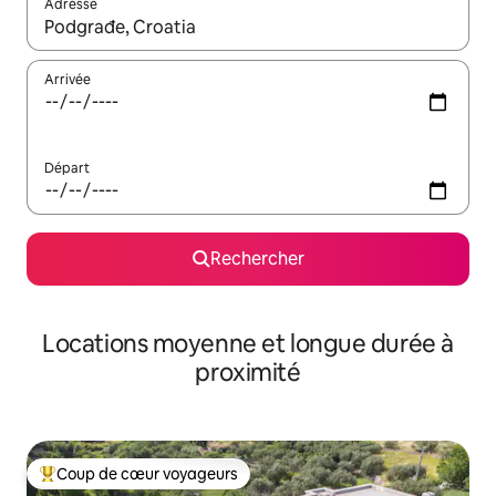
Adresse
Lorsque les résultats s'affichent, utilisez les flèches vers le hau
Arrivée
Départ
Rechercher
Locations moyenne et longue durée à
proximité
Coup de cœur voyageurs
Coups de cœur voyageurs les plus appréciés