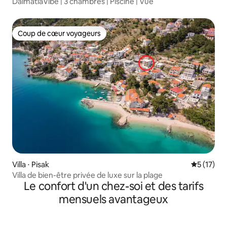
DalmatiaVibe | 3 chambres | Piscine | Vue
Coup de cœur voyageurs
Coup de cœur voyageurs
Villa ⋅ Pisak
Évaluation
5 (17)
Villa de bien-être privée de luxe sur la plage
Le confort d'un chez-soi et des tarifs
mensuels avantageux