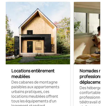
Locations entièrement
Nomades num
meublées
professionnel
déplacement
Des cabanes de montagne
paisibles aux appartements
Des hébergem
urbains pratiques, ces
confortables p
locations meublées offrent
professionnels
tous les équipements d'un
télétravail dis
logement standard.