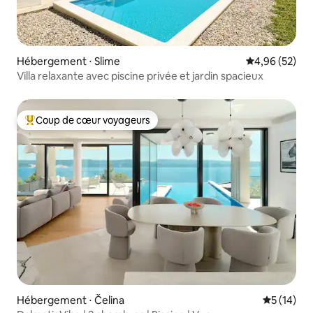
Hébergement ⋅ Slime
Évaluation mo
4,96 (52)
Villa relaxante avec piscine privée et jardin spacieux
Coup de cœur voyageurs
Coups de cœur voyageurs les plus appréciés
Hébergement ⋅ Čelina
Évaluation
5 (14)