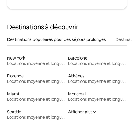
Destinations à découvrir
Destinations populaires pour des séjours prolongés
Destinati
New York
Barcelone
Locations moyenne et longue durée
Locations moyenne et longue durée
Florence
Athènes
Locations moyenne et longue durée
Locations moyenne et longue durée
Miami
Montréal
Locations moyenne et longue durée
Locations moyenne et longue durée
Seattle
Afficher plus
Locations moyenne et longue durée