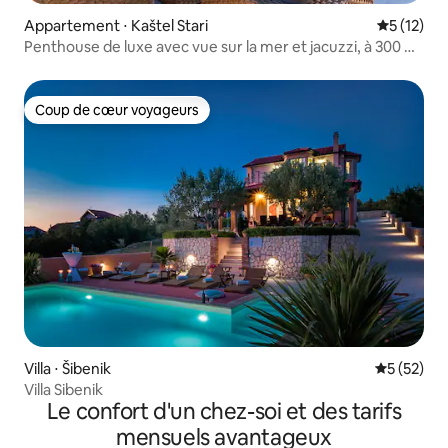
Appartement ⋅ Kaštel Stari
Évaluation
5 (12)
Penthouse de luxe avec vue sur la mer et jacuzzi, à 300 m
de la plage
Coup de cœur voyageurs
Coup de cœur voyageurs
Villa ⋅ Šibenik
Évaluation
5 (52)
Villa Sibenik
Le confort d'un chez-soi et des tarifs
mensuels avantageux