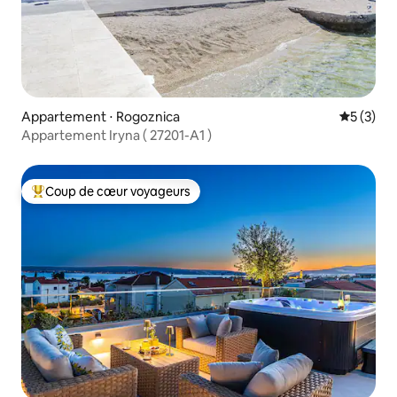
Appartement ⋅ Rogoznica
Évaluatio
5 (3)
Appartement Iryna ( 27201-A1 )
Coup de cœur voyageurs
Coups de cœur voyageurs les plus appréciés