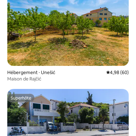
Hébergement ⋅ Unešić
Évaluation mo
4,98 (60)
Maison de Rajčić
Superhôte
Superhôte