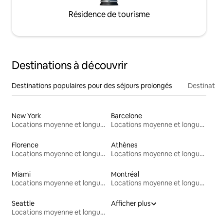
Résidence de tourisme
Destinations à découvrir
Destinations populaires pour des séjours prolongés
Destinati
New York
Barcelone
Locations moyenne et longue durée
Locations moyenne et longue durée
Florence
Athènes
Locations moyenne et longue durée
Locations moyenne et longue durée
Miami
Montréal
Locations moyenne et longue durée
Locations moyenne et longue durée
Seattle
Afficher plus
Locations moyenne et longue durée