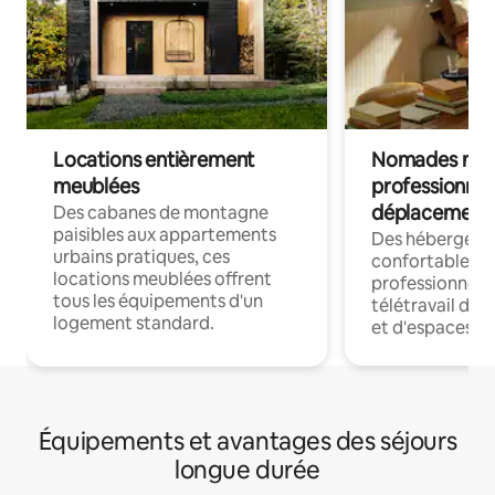
Locations entièrement
Nomades num
meublées
professionnel
déplacement
Des cabanes de montagne
paisibles aux appartements
Des hébergem
urbains pratiques, ces
confortables p
locations meublées offrent
professionnels
tous les équipements d'un
télétravail dis
logement standard.
et d'espaces de
Équipements et avantages des séjours
longue durée