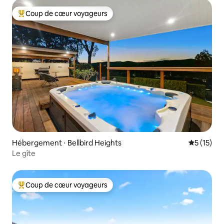
Coup de cœur voyageurs
Coups de cœur voyageurs les plus appréciés
Hébergement ⋅ Bellbird Heights
Évaluation
5 (15)
Le gîte
Coup de cœur voyageurs
Coups de cœur voyageurs les plus appréciés