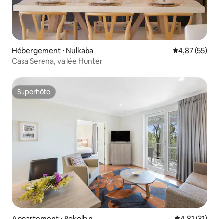
Hébergement ⋅ Nulkaba
Évaluation mo
4,87 (55)
Casa Serena, vallée Hunter
Superhôte
Superhôte
Appartement ⋅ Pokolbin
Évaluation mo
4,81 (31)