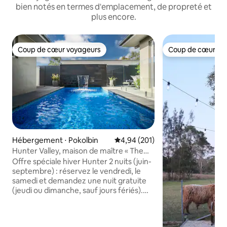
bien notés en termes d'emplacement, de propreté et
plus encore.
Coup de cœur voyageurs
Coup de cœur vo
Coup de cœur voyageurs
Coup de cœur vo
Hébergement ⋅ Pokolbin
Évaluation moyenne sur la base 
4,94 (201)
Hunter Valley, maison de maître « The
Fairways »
Offre spéciale hiver Hunter 2 nuits (juin-
septembre) : réservez le vendredi, le
samedi et demandez une nuit gratuite
(jeudi ou dimanche, sauf jours fériés).
Maison spacieuse et moderne, face au
parcours de golf, avec piscine privée
chauffée au gaz. 4 grandes chambres (8