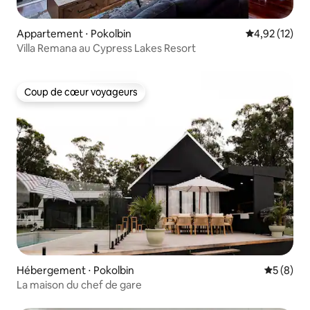
Appartement ⋅ Pokolbin
Évaluation mo
4,92 (12)
Villa Remana au Cypress Lakes Resort
Coup de cœur voyageurs
Coup de cœur voyageurs
Hébergement ⋅ Pokolbin
Évaluatio
5 (8)
La maison du chef de gare