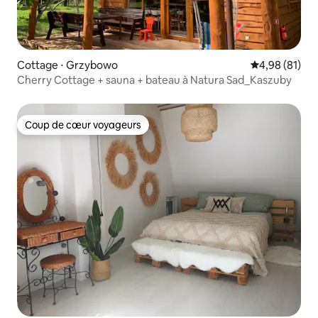
Cottage ⋅ Grzybowo
Évaluation mo
4,98 (81)
Cherry Cottage + sauna + bateau à Natura Sad_Kaszuby
Coup de cœur voyageurs
Coup de cœur voyageurs