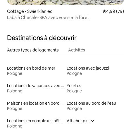
Cottage ⋅ Świerklaniec
Évaluation mo
4,99 (79)
Laba à Chechle-SPA avec vue sur la forêt
Destinations à découvrir
Autres types de logements
Activités
Locations en bord de mer
Locations avec jacuzzi
Pologne
Pologne
Locations de vacances avec piscine
Yourtes
Pologne
Pologne
Maisons en location en bord de mer
Locations au bord de l'eau
Pologne
Pologne
Locations en complexes hôteliers
Afficher plus
Pologne