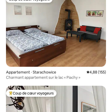
Coup de cœur voyageurs
Appartement ⋅ Starachowice
Évaluation moy
4,88 (155)
Charmant appartement sur le lac « Piachy »
Coup de cœur voyageurs
Coups de cœur voyageurs les plus appréciés