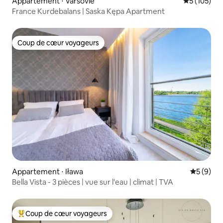
Appartement ⋅ Varsovie
Évaluation 
5 (105)
France Kurdebalans | Saska Kępa Apartment
Coup de cœur voyageurs
Coup de cœur voyageurs
Appartement ⋅ Iława
Évaluatio
5 (9)
Bella Vista - 3 pièces | vue sur l'eau | climat | TVA
Coup de cœur voyageurs
Coups de cœur voyageurs les plus appréciés