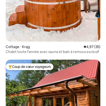
Cottage ⋅ Krąg
Évaluation mo
4,97 (35)
Chalet toute l'année avec sauna et bain à remous exclusif
Coup de cœur voyageurs
Coups de cœur voyageurs les plus appréciés