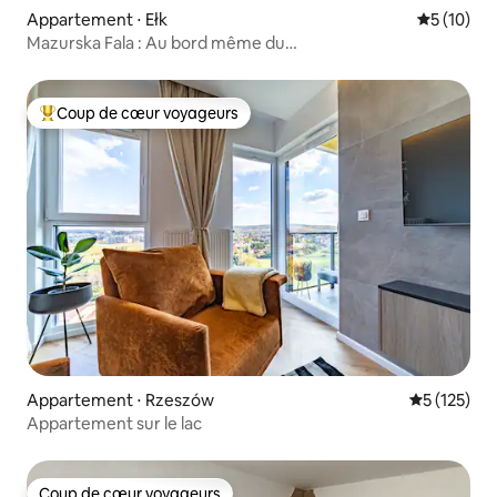
Appartement ⋅ Ełk
Évaluation
5 (10)
Mazurska Fala : Au bord même du
lac | Sauna | Climatisation
Coup de cœur voyageurs
Coups de cœur voyageurs les plus appréciés
Appartement ⋅ Rzeszów
Évaluation 
5 (125)
Appartement sur le lac
Coup de cœur voyageurs