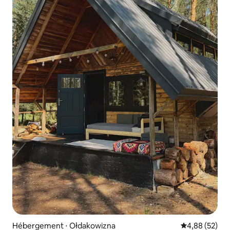
Hébergement ⋅ Ołdakowizna
Évaluation mo
4,88 (52)