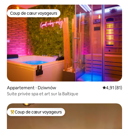
Coup de cœur voyageurs
Coup de cœur voyageurs
Appartement ⋅ Dziwnów
Évaluation mo
4,91 (81)
Suite privée spa et art sur la Baltique
Coup de cœur voyageurs
Coups de cœur voyageurs les plus appréciés