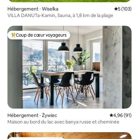
Hébergement ⋅ Wiselka
Évaluation 
5 (103)
VILLA DANUTa-Kamin, Sauna, à 1,8 km de la plage
Coup de cœur voyageurs
Coups de cœur voyageurs les plus appréciés
Hébergement ⋅ Żywiec
Évaluation mo
4,96 (91)
Maison au bord du lac avec banya russe et cheminée