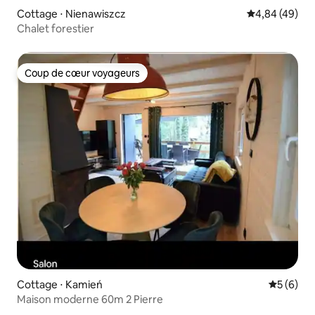
Cottage ⋅ Nienawiszcz
Évaluation mo
4,84 (49)
Chalet forestier
Coup de cœur voyageurs
Coup de cœur voyageurs
Cottage ⋅ Kamień
Évaluatio
5 (6)
Maison moderne 60m 2 Pierre