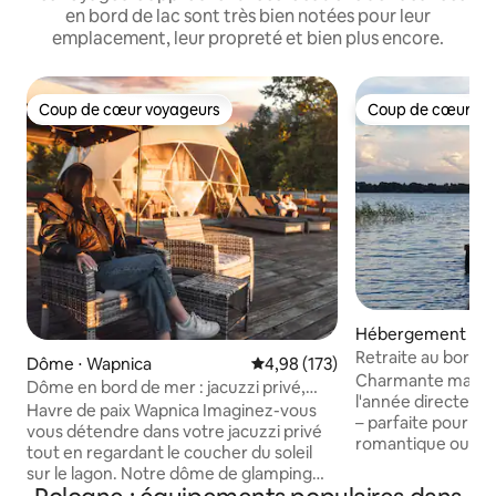
en bord de lac sont très bien notées pour leur
emplacement, leur propreté et bien plus encore.
Coup de cœur voyageurs
Coup de cœur vo
Coup de cœur voyageurs
Coup de cœur vo
Hébergement ⋅ Pr
e
Retraite au bord du
Dôme ⋅ Wapnica
Évaluation moyenne sur la base 
4,98 (173)
bateau à rames
Charmante maison
Dôme en bord de mer : jacuzzi privé,
l'année directeme
sauna, coucher de soleil
Havre de paix Wapnica Imaginez-vous
– parfaite pour u
vous détendre dans votre jacuzzi privé
romantique ou un
tout en regardant le coucher du soleil
autour du barbec
sur le lagon. Notre dôme de glamping
équipé et chauffé,
romantique est un endroit romantique