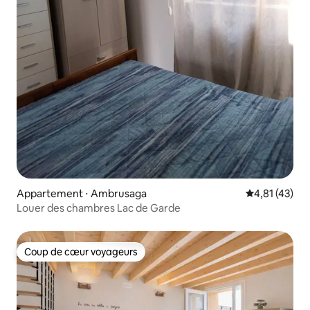
Appartement ⋅ Ambrusaga
Évaluation mo
4,81 (43)
Louer des chambres Lac de Garde
Coup de cœur voyageurs
Coup de cœur voyageurs