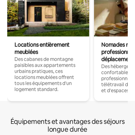
Locations entièrement
Nomades num
meublées
professionnel
déplacement
Des cabanes de montagne
paisibles aux appartements
Des hébergem
urbains pratiques, ces
confortables p
locations meublées offrent
professionnels
tous les équipements d'un
télétravail dis
logement standard.
et d'espaces de
Équipements et avantages des séjours
longue durée