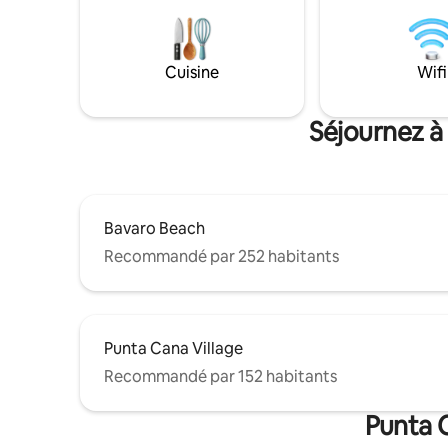
sport à 1
et d'une s
entrée con
vacances 
Cuisine
Wifi
proximité
Séjournez à
Bavaro Beach
Recommandé par 252 habitants
Punta Cana Village
Recommandé par 152 habitants
Punta C