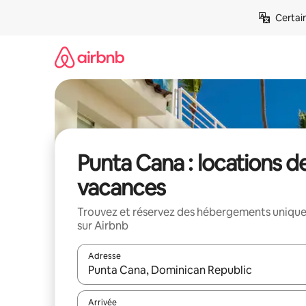
Aller
Certai
directement
au
contenu
Punta Cana : locations d
vacances
Trouvez et réservez des hébergements uniqu
sur Airbnb
Adresse
Lorsque les résultats s'affichent, utilisez les flèc
Arrivée