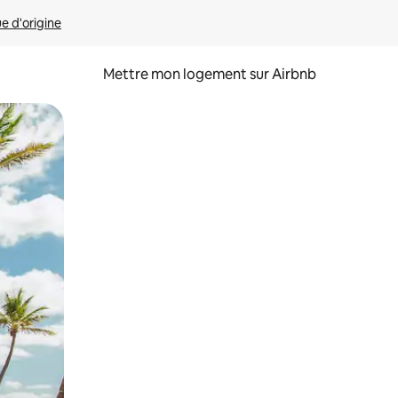
ue d'origine
Mettre mon logement sur Airbnb
sant glisser.