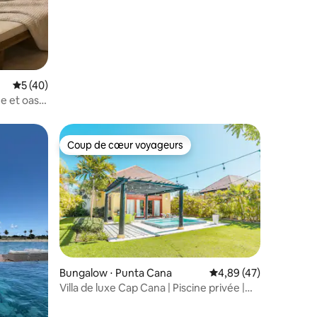
Évaluation moyenne sur la base de 40 commentaires : 5 sur 5
5 (40)
e et oasis
Coup de cœur voyageurs
Coup de cœur voyageurs
Bungalow ⋅ Punta Cana
Évaluation moyenne su
4,89 (47)
Villa de luxe Cap Cana | Piscine privée |
mmentaires : 5 sur 5
Près de la plage