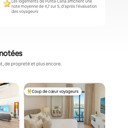
Les logements de Punta Cana affichent une
note moyenne de 4,7 sur 5, d'après l'évaluation
des voyageurs
 notées
, de propreté et plus encore.
Hutte ⋅ U
Coup de cœur voyageurs
Superhô
Coups de cœur voyageurs les plus appréciés
Superhô
Punta Ca
Cabine #
avec jacu
We have 
palm trees and 
enjoying 
your ter
blue horizon. Luxury furnish