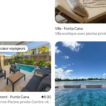
Villa ⋅ Punta Cana
Villa exotique avec piscine privé
d'hydrospa
 cœur voyageurs
 cœur voyageurs
r la base de 37 commentaires : 4,78 sur 5
ent ⋅ Punta Cana
Évaluation moyenne sur la base de 6 co
5 (6)
erne•Piscine privée•Centre-ville