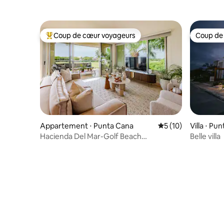
Coup de cœur voyageurs
Coup de
Coups de cœur voyageurs les plus appréciés
Coup de
Appartement ⋅ Punta Cana
Évaluation moyenne
5 (10)
Villa ⋅ Pu
Hacienda Del Mar-Golf Beach
Belle villa
1 CHAMBRE Puntacana Resort