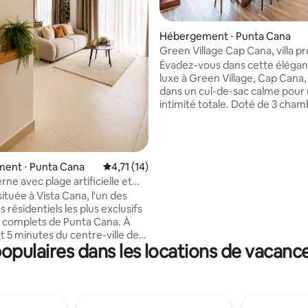
 la base de 110 commentaires : 4,75 sur 5
Hébergement ⋅ Punta Cana
Green Village Cap Cana, villa pr
plage et du golf
Évadez-vous dans cette élégant
luxe à Green Village, Cap Cana,
dans un cul-de-sac calme pour
intimité totale. Doté de 3 cha
élégantes, de 3,5 salles de bain
suite en mezzanine, d'une cuis
moderne, d'un salon TV familial
panneaux solaires pour un conf
ent ⋅ Punta Cana
Évaluation moyenne sur la base de 14 comme
4,71 (14)
durable. À quelques minutes de
rne avec plage artificielle et
du golf, des restaurants et du m
 située à Vista Cana, l'un des
Cap Cana, ce lieu de retraite s
résidentiels les plus exclusifs
est parfait pour les familles et l
us complets de Punta Cana. À
la recherche d'une escapade ra
 5 minutes du centre-ville de
dans les Caraïbes.
pulaires dans les locations de vacanc
a, à 15 minutes de l'aéroport et
 du supermarché La Sirena. Le
résidentiel dispose d'une plage
e, d'un lac, d'un parcours de golf,
ants, de parcs, d'une salle de