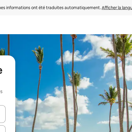
nes informations ont été traduites automatiquement. 
Afficher la lang
e
es
hes vers le haut et vers le bas pour les parcourir ou en appuyant et en fai