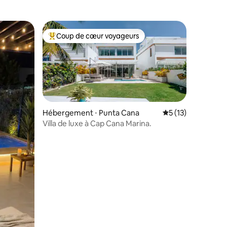
Coup de cœur voyageurs
lus appréciés
Coups de cœur voyageurs les plus appréciés
Hébergement ⋅ Punta Cana
Évaluation moyenne
5 (13)
Villa de luxe à Cap Cana Marina.
ntaires : 4,83 sur 5