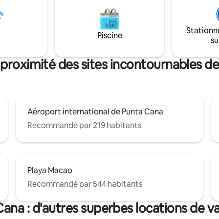
 minute du complexe résidentiel
écurité 24 h/24 et 7 j/7 avec
trôlée ; idéal pour profiter de
Stationn
confortables, au calme et à
Piscine
su
 de tout.
 proximité des sites incontournables d
Aéroport international de Punta Cana
Recommandé par 219 habitants
Playa Macao
Recommandé par 544 habitants
ana : d'autres superbes locations de 