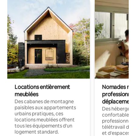
Locations entièrement
Nomades num
meublées
professionnel
déplacement
Des cabanes de montagne
paisibles aux appartements
Des hébergem
urbains pratiques, ces
confortables p
locations meublées offrent
professionnels
tous les équipements d'un
télétravail dis
logement standard.
et d'espaces de