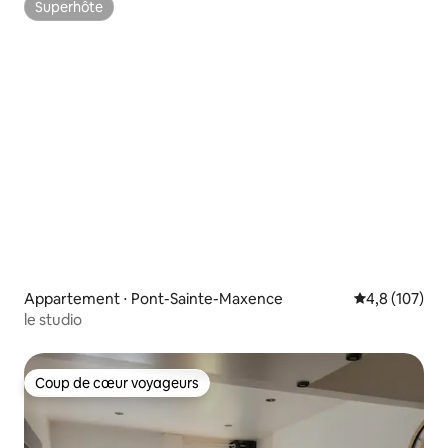
Superhôte
Superhôte
Appartement ⋅ Pont-Sainte-Maxence
Évaluation mo
4,8 (107)
le studio
Coup de cœur voyageurs
Coup de cœur voyageurs