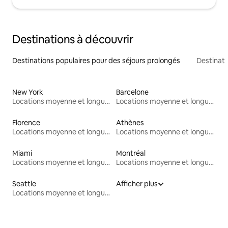
Destinations à découvrir
Destinations populaires pour des séjours prolongés
Destinati
New York
Barcelone
Locations moyenne et longue durée
Locations moyenne et longue durée
Florence
Athènes
Locations moyenne et longue durée
Locations moyenne et longue durée
Miami
Montréal
Locations moyenne et longue durée
Locations moyenne et longue durée
Seattle
Afficher plus
Locations moyenne et longue durée