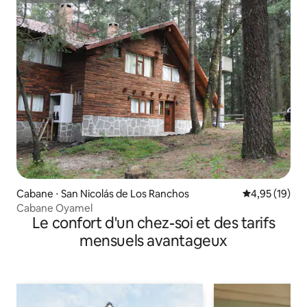
Cabane ⋅ San Nicolás de Los Ranchos
Évaluation mo
4,95 (19)
Cabane Oyamel
Le confort d'un chez-soi et des tarifs
mensuels avantageux