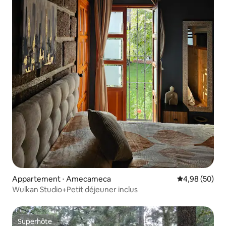
Appartement ⋅ Amecameca
Évaluation mo
4,98 (50)
Wulkan Studio+Petit déjeuner inclus
Superhôte
Superhôte