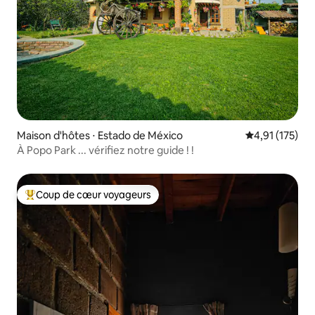
Maison d'hôtes ⋅ Estado de México
Évaluation moy
4,91 (175)
À Popo Park ... vérifiez notre guide ! !
Coup de cœur voyageurs
Coups de cœur voyageurs les plus appréciés