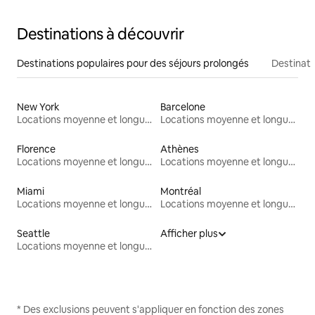
Destinations à découvrir
Destinations populaires pour des séjours prolongés
Destinati
New York
Barcelone
Locations moyenne et longue durée
Locations moyenne et longue durée
Florence
Athènes
Locations moyenne et longue durée
Locations moyenne et longue durée
Miami
Montréal
Locations moyenne et longue durée
Locations moyenne et longue durée
Seattle
Afficher plus
Locations moyenne et longue durée
* Des exclusions peuvent s'appliquer en fonction des zones