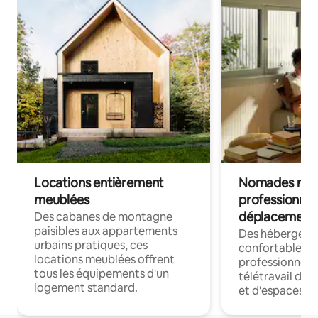
Locations entièrement
Nomades num
meublées
professionnel
déplacement
Des cabanes de montagne
paisibles aux appartements
Des hébergem
urbains pratiques, ces
confortables p
locations meublées offrent
professionnels
tous les équipements d'un
télétravail dis
logement standard.
et d'espaces de