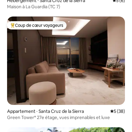
Hébergement ⋅ Santa Cruz de la Sierra
Évaluatio
5 (6)
Maison à La Guardia (TC 7)
Coup de cœur voyageurs
Coups de cœur voyageurs les plus appréciés
Appartement ⋅ Santa Cruz de la Sierra
Évaluation
5 (38)
Green Tower* 27e étage, vues imprenables et luxe