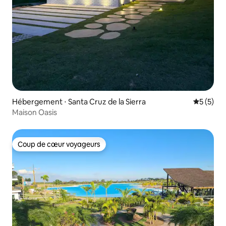
Hébergement ⋅ Santa Cruz de la Sierra
Évaluatio
5 (5)
Maison Oasis
Coup de cœur voyageurs
Coup de cœur voyageurs