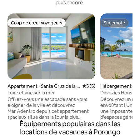
plus encore.
Coup de cœur voyageurs
Superhôte
Coup de cœur voyageurs
Superhôte
Appartement ⋅ Santa Cruz de la Si
Évaluation moyenne sur la 
5 (5)
Hébergement ⋅ Sa
erra
e la Sierra
Luxe et vue sur la mer
Davezies House, 
unique, en pleine
Offrez-vous une escapade sans vous
​Découvrez un ref
éloigner de la ville et découvrez
envoûtant ! Un joy
Mar Adentro depuis cet appartement
une imposante Mas
spacieux situé dans la tour la plus
d'espaces généreux
Équipements populaires dans les
récente et la plus exclusive. Réveillez-
salon-salle à mang
vous avec vue sur la plage, détendez-
gourmande intégr
locations de vacances à Porongo
vous sur votre terrasse privée avec
bord de la piscine