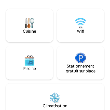
barbecue et profitez d'un salon élégant
barbecue, des end
avec sonorisation Bose,
créer des moments
télévision 70 pouces, streaming et
famille et entre am
Internet. Comprend une cuisine
télévision et Wi-Fi
entièrement équipée, une chambre
est garanti. Accès 
avec dressing et une salle de bain privée,
plage, restaurant, 
un lave-linge et un parking gratuit.
enfants et plus e
Cuisine
Wifi
Profitez d'un accès à la plage, à des
attendons ! Réser
restaurants, à un bar tiki et à des
bloquez vos dates 
activités nautiques pour vous détendre.
Stationnement
Piscine
gratuit sur place
Climatisation