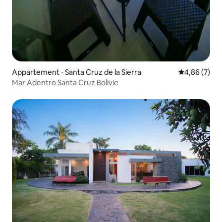
Appartement ⋅ Santa Cruz de la Sierra
Évaluation m
4,86 (7)
Mar Adentro Santa Cruz Bolivie