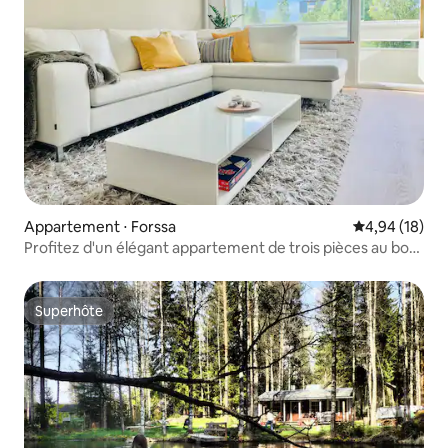
Appartement ⋅ Forssa
Évaluation mo
4,94 (18)
Profitez d'un élégant appartement de trois pièces au bord
du parc
Superhôte
Superhôte