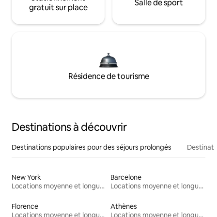
Salle de sport
gratuit sur place
Résidence de tourisme
Destinations à découvrir
Destinations populaires pour des séjours prolongés
Destinati
New York
Barcelone
Locations moyenne et longue durée
Locations moyenne et longue durée
Florence
Athènes
Locations moyenne et longue durée
Locations moyenne et longue durée