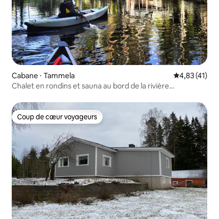
Cabane ⋅ Tammela
Évaluation mo
4,83 (41)
Chalet en rondins et sauna au bord de la rivière
Turpoonjoki
Coup de cœur voyageurs
Coup de cœur voyageurs