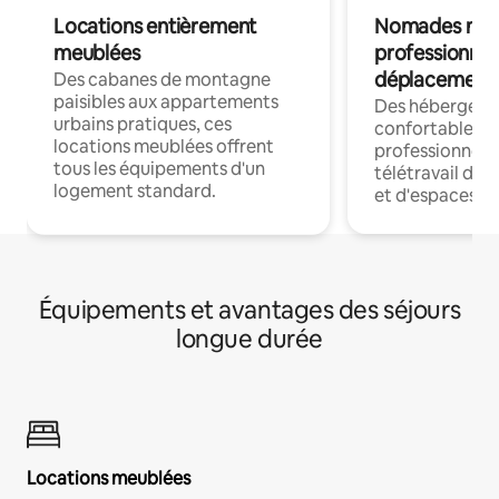
Locations entièrement
Nomades num
meublées
professionnel
déplacement
Des cabanes de montagne
paisibles aux appartements
Des hébergem
urbains pratiques, ces
confortables p
locations meublées offrent
professionnels
tous les équipements d'un
télétravail dis
logement standard.
et d'espaces de
Équipements et avantages des séjours
longue durée
Locations meublées