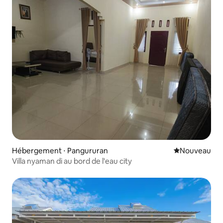
Hébergement ⋅ Pangururan
Nouvel hébe
Nouveau
Villa nyaman di au bord de l'eau city