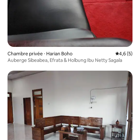
Chambre privée ⋅ Harian Boho
Évaluation 
4,6 (5)
Auberge Sibeabea, Efrata & Holbung Ibu Netty Sagala