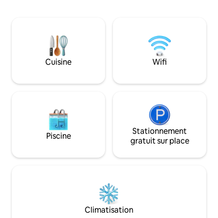
dans le même quartier. Vous pouvez
Heritages, Panguru
vous aventurer sur notre terrain
en voiture), et fa
spacieux et profiter du paysage à
depuis le port de f
couper le souffle le long de la
maison est bien éq
promenade de 120 m au bord du lac. La
chambres disposen
maison est livrée avec toutes les
privée.
commodités, tout comme ce que vous
Cuisine
Wifi
souhaitez pour votre propre maison. Le
terrain extérieur avec le superbe Sopo
est quelque chose que vous ne
manquerez pas...
Stationnement
Piscine
gratuit sur place
Climatisation