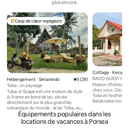
plus encore.
Coup de cœur voyageurs
Coups de cœur voyageurs les plus appréciés
Cottage ⋅ Kecama
uran
RADO GUEST HOUS
Hébergement ⋅ Simanindo
Évaluation moyenne sur la b
5 (29)
confortable au L
Maison d'hôtes Ra
Toba : un paysage
chez vous. Découvrez la beauté du lac
Toba-∆-Scape est une maison de style
Toba et l'esthétiqu
∆-frame en bord de lac, située
Bataknaise tout 
directement sur le plus grand lac
à la maison dans c
volcanique du monde - le lac Toba, au
4 chambres. La maison d'hôtes Rado est
Équipements populaires dans les
nord de Sumatra, en Indonésie. La
située sur la côte 
maison fait partie de Pondok Ganda, un
locations de vacances à Porsea
Parbaba) et à pro
hébergement de style 10 pièces situé
Ulos Huta Raja, Si