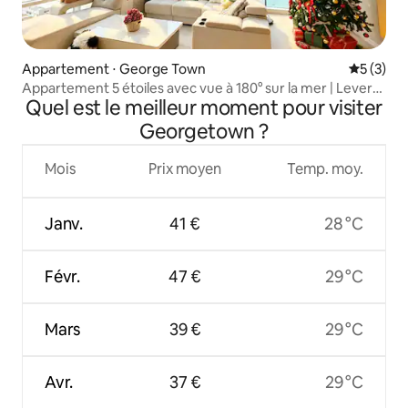
Appartement ⋅ George Town
Évaluatio
5 (3)
Appartement 5 étoiles avec vue à 180° sur la mer | Lever
Quel est le meilleur moment pour visiter
du soleil, paradis de la gastronomie
Georgetown ?
Mois
Prix moyen
Temp. moy.
Janv.
41 €
28 °C
Févr.
47 €
29 °C
Mars
39 €
29 °C
Avr.
37 €
29 °C