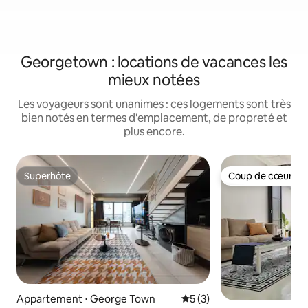
Georgetown : locations de vacances les
mieux notées
Les voyageurs sont unanimes : ces logements sont très
bien notés en termes d'emplacement, de propreté et
plus encore.
Superhôte
Coup de cœur vo
Superhôte
Coup de cœur vo
Appartement ⋅ George Town
Évaluation moyenne sur la 
5 (3)