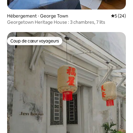
Hébergement ⋅ George Town
Évaluation
5 (24)
Georgetown Heritage House : 3 chambres, 7 lits
Coup de cœur voyageurs
Coup de cœur voyageurs