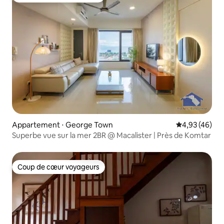
Appartement ⋅ George Town
Évaluation mo
4,93 (46)
Superbe vue sur la mer 2BR @ Macalister | Près de Komtar
Coup de cœur voyageurs
Coup de cœur voyageurs