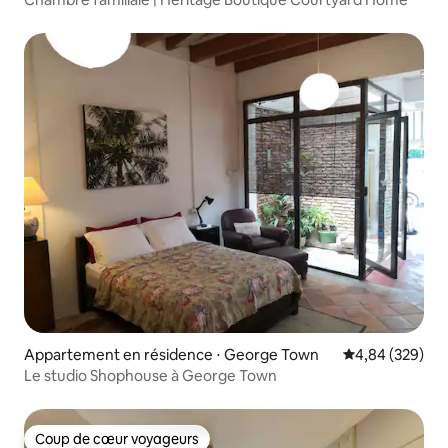
Appartement en résidence ⋅ George Town
Évaluation moy
4,84 (329)
Le studio Shophouse à George Town
Coup de cœur voyageurs
Coup de cœur voyageurs