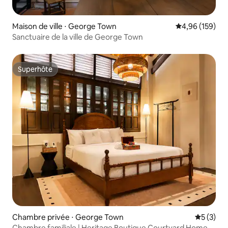
Maison de ville ⋅ George Town
Évaluation moy
4,96 (159)
Sanctuaire de la ville de George Town
Superhôte
Superhôte
Chambre privée ⋅ George Town
Évaluatio
5 (3)
Chambre familiale | Heritage Boutique Courtyard Home