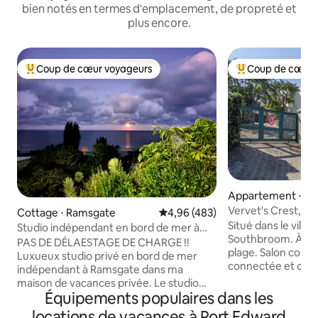
bien notés en termes d'emplacement, de propreté et
plus encore.
Coup de cœur voyageurs
Coup de cœur 
Coups de cœur voyageurs les plus appréciés
Coups de cœur vo
Appartement ⋅ So
m
Vervet's Crest, a
Cottage ⋅ Ramsgate
Évaluation moyenne sur la base 
4,96 (483)
Southbroom.
Situé dans le villag
Studio indépendant en bord de mer à
Southbroom. À 5 m
PrivateHolidayHome
PAS DE DÉLAESTAGE DE CHARGE !!
plage. Salon confo
Luxueux studio privé en bord de mer
connectée et câb
indépendant à Ramsgate dans ma
Netflix, (en utilis
maison de vacances privée. Le studio
identifiant), Youtu
Équipements populaires dans les
indépendant ouvert, situé sur une
surfer sur Internet. Kitchenette, c
colline, offre une vue imprenable sur la
locations de vacances à Port Edward