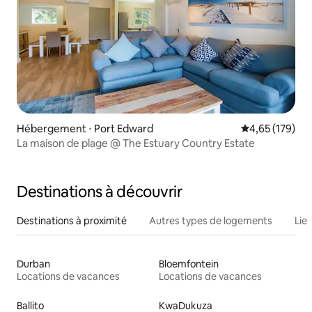
Hébergement ⋅ Port Edward
Évaluation moy
4,65 (179)
La maison de plage @ The Estuary Country Estate
Destinations à découvrir
Destinations à proximité
Autres types de logements
Lie
Durban
Bloemfontein
Locations de vacances
Locations de vacances
Ballito
KwaDukuza