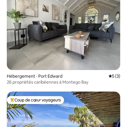
Hébergement ⋅ Port Edward
Évaluatio
5 (3)
26 propriétés caribéennes à Montego Bay
Coup de cœur voyageurs
Coups de cœur voyageurs les plus appréciés