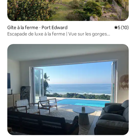
Gîte à la ferme ⋅ Port Edward
Évaluation
5 (10)
Escapade de luxe à la ferme | Vue sur les gorges
d'Umtamvuna