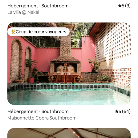
Hébergement ⋅ Southbroom
Évaluatio
5 (3)
La villa @ Nakai
Coup de cœur voyageurs
Coups de cœur voyageurs les plus appréciés
Hébergement ⋅ Southbroom
Évaluation
5 (64)
Maisonnette Cobra Southbroom