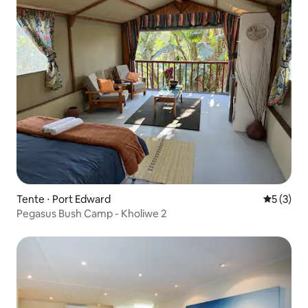
Tente ⋅ Port Edward
Évaluatio
5 (3)
Pegasus Bush Camp - Kholiwe 2