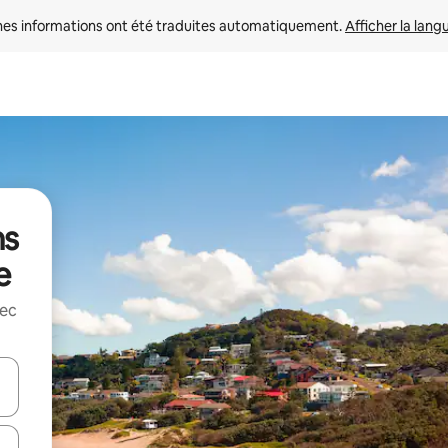
nes informations ont été traduites automatiquement. 
Afficher la lang
ns
e
vec
hes vers le haut et vers le bas pour les parcourir ou en appuyant et en fai