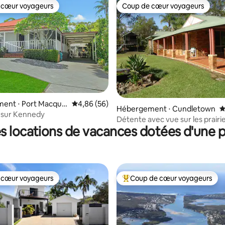
 cœur voyageurs
Coup de cœur voyageurs
 cœur voyageurs
Coup de cœur voyageurs
e sur la base de 5 commentaires : 5 sur 5
ent ⋅ Port Macqua
Évaluation moyenne sur la base de 56 commen
4,86 (56)
Hébergement ⋅ Cundletown
É
 sur Kennedy
Détente avec vue sur les prairi
s locations de vacances dotées d'une p
 cœur voyageurs
Coup de cœur voyageurs
 cœur voyageurs
Coups de cœur voyageurs les p