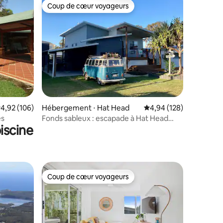
Coup de cœur voyageurs
Coup de cœur voyageurs
taires : 4,86 sur 5
valuation moyenne sur la base de 106 commentaires : 4,92 sur 5
4,92 (106)
Hébergement ⋅ Hat Head
Évaluation moyenne sur
4,94 (128)
es
Fonds sableux : escapade à Hat Head
iscine
Beach et Creek
Coup de cœur voyageurs
lus appréciés
Coup de cœur voyageurs