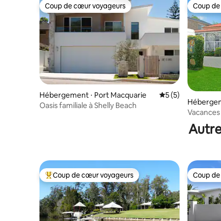
Coup de cœur voyageurs
Coup de
Coup de cœur voyageurs
Coup de
Hébergement ⋅ Port Macquarie
Évaluation moyenn
5 (5)
Hébergem
Oasis familiale à Shelly Beach
rie
Vacances
Autre
Coup de cœur voyageurs
Coup de
Coups de cœur voyageurs les plus appréciés
Coup de