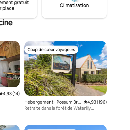
ement gratuit
Situé sur la côte nord centrale de la
Climatisation
r place
Nouvelle-Galles du Sud, à seulement 8
minutes de la ville pittoresque de
Wauchope.
cine
Coup de cœur voyageurs
Coup de cœur voyageurs
Évaluation moyenne sur la base de 14 commentaires : 4,93 sur 5
4,93 (14)
Hébergement ⋅ Possum Bru
Évaluation moyenne sur
4,93 (196)
entaires : 4,8 sur 5
sh
Retraite dans la forêt de Waterlily
Clarendon