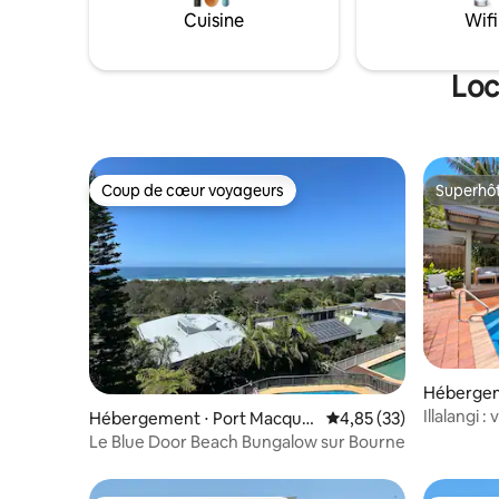
Cuisine
Wifi
Loc
Coup de cœur voyageurs
Superhô
Coup de cœur voyageurs
Superhô
Hébergem
d
Illalangi :
Hébergement ⋅ Port Macquar
Évaluation moyenne su
4,85 (33)
ie
Le Blue Door Beach Bungalow sur Bourne