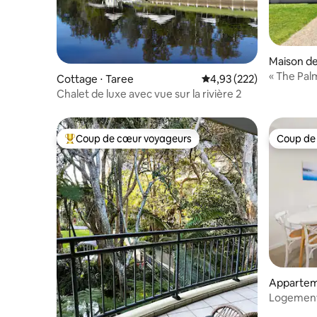
Maison de 
« The Palm
Cottage ⋅ Taree
Évaluation moyenne sur 
4,93 (222)
Cathie et 
Chalet de luxe avec vue sur la rivière 2
Coup de cœur voyageurs
Coup de
Coups de cœur voyageurs les plus appréciés
Coup de
Apparteme
e
Logement c
pied de la