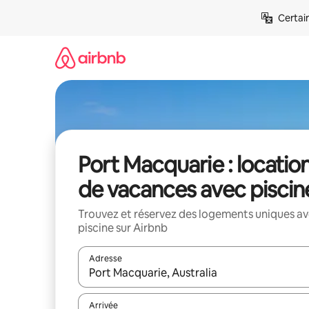
Aller
Certai
directement
au
contenu
Port Macquarie : locatio
de vacances avec piscin
Trouvez et réservez des logements uniques a
piscine sur Airbnb
Adresse
Lorsque les résultats s'affichent, utilisez les flèc
Arrivée