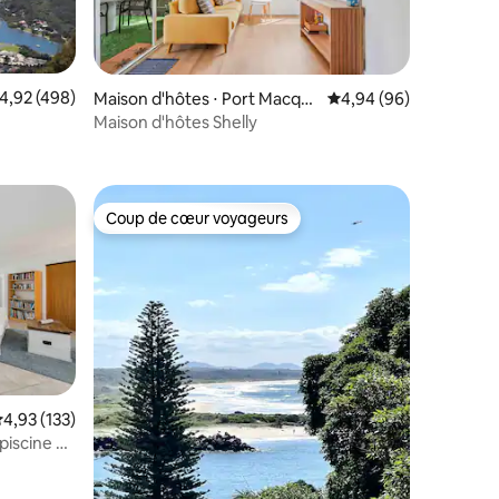
mmentaires : 5 sur 5
valuation moyenne sur la base de 498 commentaires : 4,92 sur 5
4,92 (498)
Maison d'hôtes ⋅ Port Macqu
Évaluation moyenne su
4,94 (96)
arie
Maison d'hôtes Shelly
Coup de cœur voyageurs
lus appréciés
Coup de cœur voyageurs
valuation moyenne sur la base de 133 commentaires : 4,93 sur 5
4,93 (133)
piscine à
ntaires : 4,93 sur 5