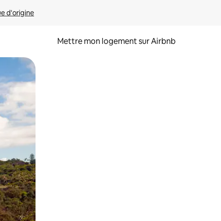
ue d'origine
Mettre mon logement sur Airbnb
sant glisser.