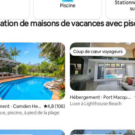
Stationn
Piscine
su
ation de maisons de vacances avec pis
te
Coup de cœur voyageurs
te
Coup de cœur voyageurs
Hébergement ⋅ Port Macquar
ie
Luxe à Lighthouse Beach
ent ⋅ Camden Hea
Évaluation moyenne sur la base de 106 comm
4,8 (106)
 vue, piscine, à pied de la plage
r la base de 33 commentaires : 4,85 sur 5