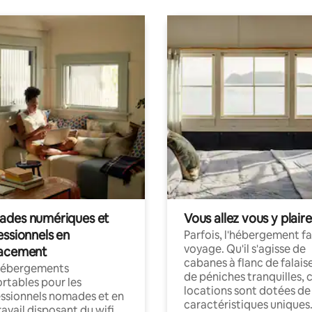
des numériques et
Vous allez vous y plaire
essionnels en
Parfois, l'hébergement fai
voyage. Qu'il s'agisse de
acement
cabanes à flanc de falais
hébergements
de péniches tranquilles, 
rtables pour les
locations sont dotées de
ssionnels nomades et en
caractéristiques uniques
ravail disposant du wifi