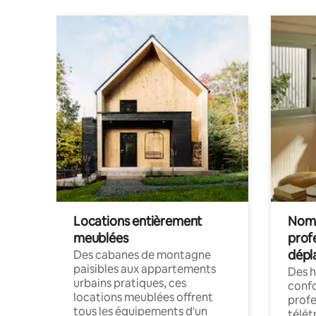
Locations entièrement
Noma
meublées
prof
dépl
Des cabanes de montagne
paisibles aux appartements
Des 
urbains pratiques, ces
confo
locations meublées offrent
profe
tous les équipements d'un
télét