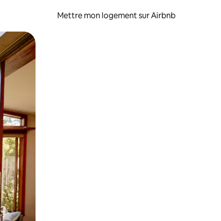
Mettre mon logement sur Airbnb
sant glisser.