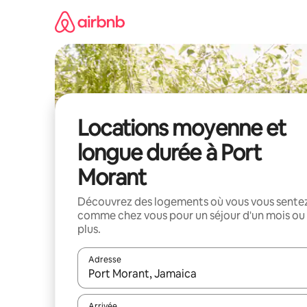
Aller
directement
au
contenu
Locations moyenne et
longue durée à Port
Morant
Découvrez des logements où vous vous sente
comme chez vous pour un séjour d'un mois ou
plus.
Adresse
Lorsque les résultats s'affichent, utilisez les flèc
Arrivée