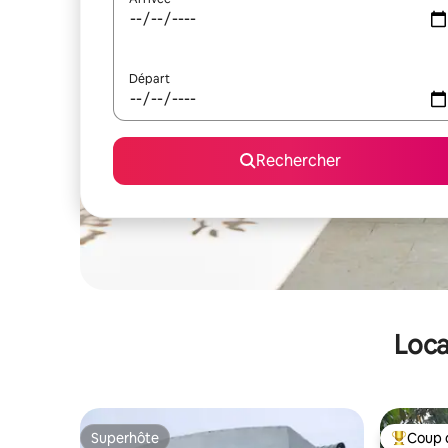
Départ
Rechercher
Loca
Superhôte
Coup 
Superhôte
Coups de