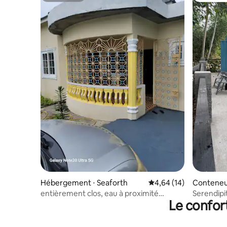
Hébergement ⋅ Seaforth
Évaluation moyenne su
4,64 (14)
Conteneur
eal
entièrement clos, eau à proximité
Serendipi
Le confor
Climatisation/ventilateurs de plafond,
en bord de
coffre-fort