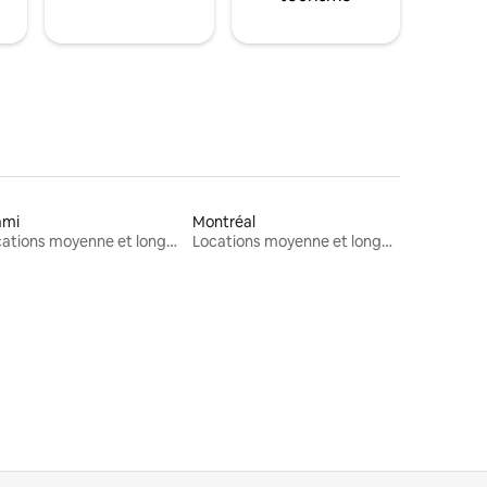
ami
Montréal
Locations moyenne et longue durée
Locations moyenne et longue durée