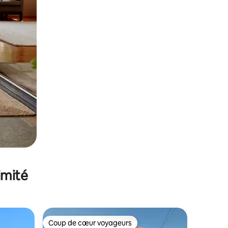
imité
Coup de cœur voyageurs
Coup de cœur voyageurs