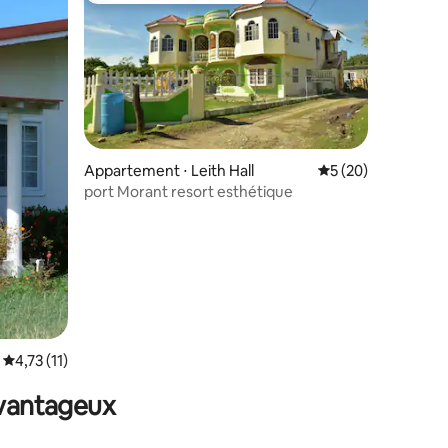
Appartement ⋅ Leith Hall
Évaluation moyenne
5 (20)
port Morant resort esthétique
mmentaires : 5 sur 5
Évaluation moyenne sur la base de 11 commentaires : 4,73 sur 5
4,73 (11)
avantageux