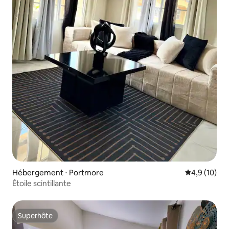
Hébergement ⋅ Portmore
Évaluation m
4,9 (10)
Étoile scintillante
Superhôte
Superhôte