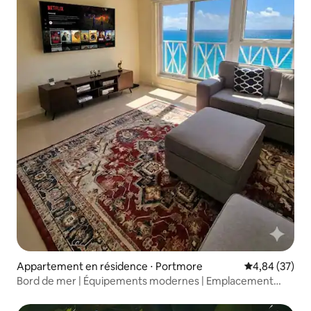
Appartement en résidence ⋅ Portmore
Évaluation mo
4,84 (37)
Bord de mer | Équipements modernes | Emplacement
central