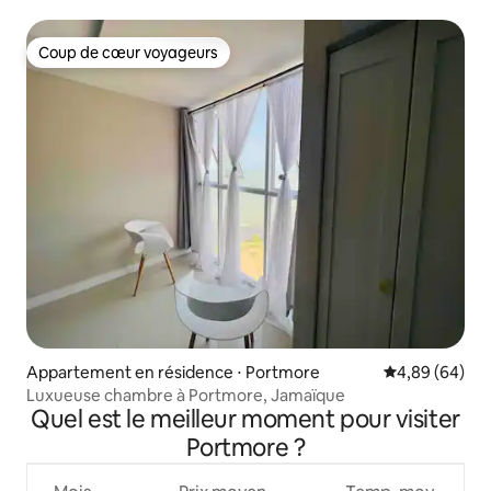
résidence sécurisée
Coup de cœur voyageurs
Coup de cœur voyageurs
Appartement en résidence ⋅ Portmore
Évaluation mo
4,89 (64)
Luxueuse chambre à Portmore, Jamaïque
Quel est le meilleur moment pour visiter
Portmore ?