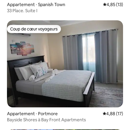
Appartement ⋅ Spanish Town
Évaluation mo
4,85 (13)
33 Place. Suite I
Coup de cœur voyageurs
Coup de cœur voyageurs
Appartement ⋅ Portmore
Évaluation mo
4,88 (17)
Bayside Shores à Bay Front Apartments