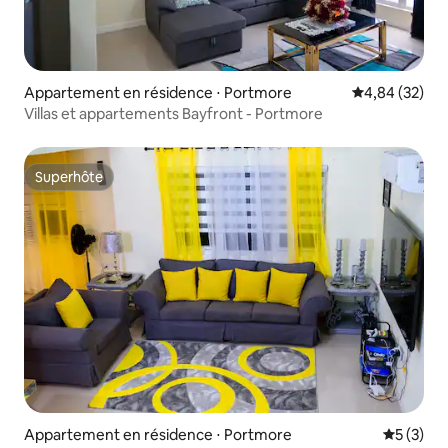
Appartement en résidence ⋅ Portmore
Évaluation mo
4,84 (32)
Villas et appartements Bayfront - Portmore
Superhôte
Superhôte
Appartement en résidence ⋅ Portmore
Évaluatio
5 (3)