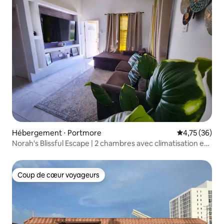
Hébergement ⋅ Portmore
Évaluation mo
4,75 (36)
Norah's Blissful Escape | 2 chambres avec climatisation et
Wi-Fi
Coup de cœur voyageurs
Coup de cœur voyageurs