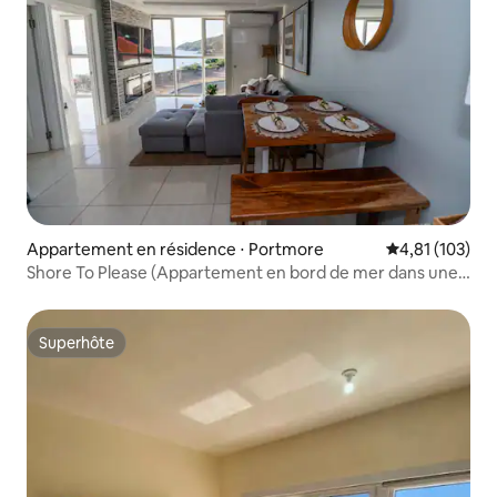
Appartement en résidence ⋅ Portmore
Évaluation moy
4,81 (103)
Shore To Please (Appartement en bord de mer dans une
résidence sécurisée)
Superhôte
Superhôte