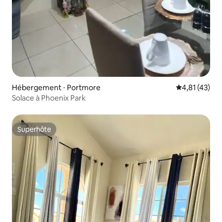
Hébergement ⋅ Portmore
Évaluation mo
4,81 (43)
Solace à Phoenix Park
Superhôte
Superhôte