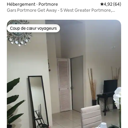
Hébergement ⋅ Portmore
Évaluation mo
4,92 (64)
Gars Portmore Get Away - 5 West Greater Portmore,
Jamaïque
Coup de cœur voyageurs
Coup de cœur voyageurs