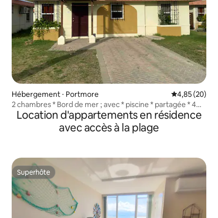
Hébergement ⋅ Portmore
Évaluation mo
4,85 (20)
2 chambres * Bord de mer ; avec * piscine * partagée * 4
Location d'appartements en résidence
personnes
avec accès à la plage
Superhôte
Superhôte