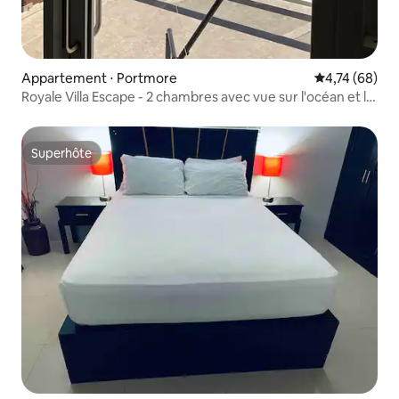
Appartement ⋅ Portmore
Évaluation mo
4,74 (68)
Royale Villa Escape - 2 chambres avec vue sur l'océan et la
montagne
Superhôte
Superhôte