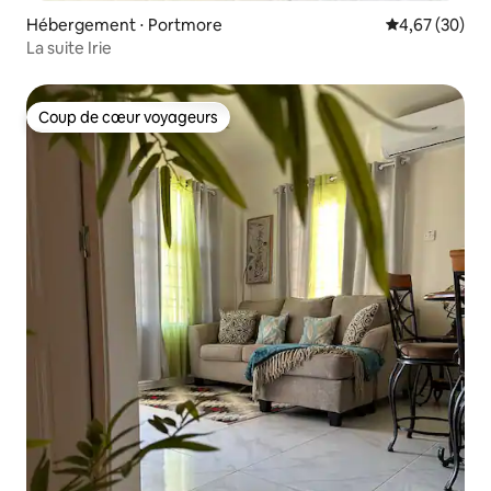
Hébergement ⋅ Portmore
Évaluation mo
4,67 (30)
La suite Irie
Coup de cœur voyageurs
Coup de cœur voyageurs