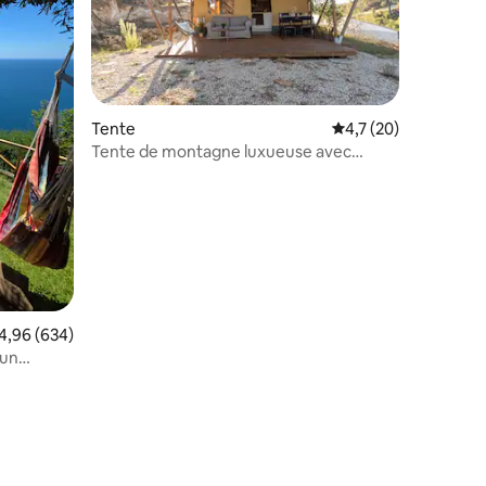
Tente
Évaluation moyenne s
4,7 (20)
Tente de montagne luxueuse avec
petite piscine privée
valuation moyenne sur la base de 634 commentaires : 4,96 sur 5
4,96 (634)
 un