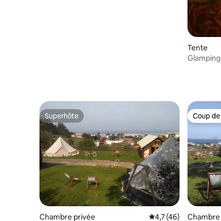
Tente
Glamping 
bain priv
Superhôte
Coup de
Superhôte
Coup de
Chambre privée
Évaluation moyenne s
4,7 (46)
Chambre 