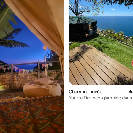
Chambre privée
É
Yourte Fig : éco-glamping dans
paradis caché