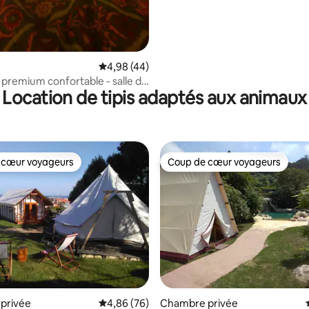
Évaluation moyenne sur la base de 44 comme
4,98 (44)
premium confortable - salle de
Location de tipis adaptés aux animaux
ée unique
 cœur voyageurs
Coup de cœur voyageurs
 cœur voyageurs
Coup de cœur voyageurs
ur la base de 46 commentaires : 4,7 sur 5
privée
Évaluation moyenne sur la base de 76 commen
4,86 (76)
Chambre privée