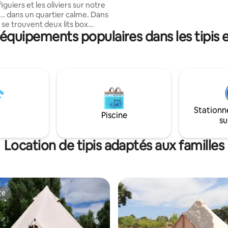
figuiers et les oliviers sur notre
aménagée pour le refroidissem
... dans un quartier calme. Dans
 se trouvent deux lits box
 équipements populaires dans les tipis 
des possibilités pour un matelas
taire/matelas gonflable.
et manger peuvent être faits
cuisine extérieure spacieuse et
ndroit où s'asseoir et manger. Il
bâtiments sanitaires avec
. Nous avons 4 chiens
rs, Sam, Laika et Jip et 3 chats
Stationn
Lizzy et Suzie. Il y a une
Piscine
su
cine utilitaire pour se rafraîchir.
Location de tipis adaptés aux familles
te
te