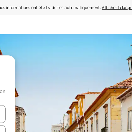
nes informations ont été traduites automatiquement. 
Afficher la lang
ion
hes vers le haut et vers le bas pour les parcourir ou en appuyant et en fai