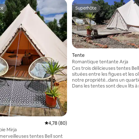
te
Superhôte
te
Superhôte
Tente
Romantique tentante Arja
ur la base de 20 commentaires : 4,7 sur 5
Ces trois délicieuses tentes Bel
situées entre les figues et les ol
notre propriété..dans un quarti
Dans les tentes sont deux lits à
et des possibilités pour un endr
supplémentaire pour dormir/lit à
cuisine et les repas peuvent êtr
dans une cuisine extérieure sp
est un endroit pour s'asseoir et
y a deux blocs sanitaires avec 
Évaluation moyenne sur la base de 80 commen
4,78 (80)
WC. Nous avons 4 chiens heureux Sjors,
ie Mirja
Sam, Simba et Sara et 2 chats c
merveilleuses tentes Bell sont
Siepie et Suzie. Il y a une grande piscine