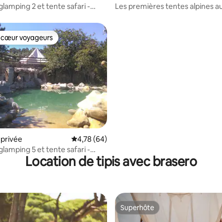
lamping 2 et tente safari -
Les premières tentes alpines 
n Beach
 cœur voyageurs
 cœur voyageurs
 la base de 87 commentaires : 4,84 sur 5
privée
Évaluation moyenne sur la base de 64 commen
4,78 (64)
lamping 5 et tente safari -
Location de tipis avec brasero
 la plage
Superhôte
Superhôte