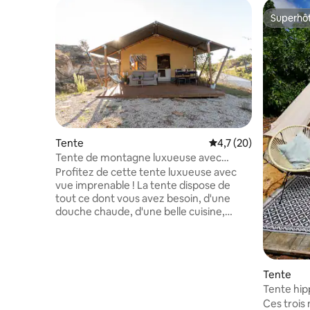
Superhô
Superhô
Tente
Évaluation moyenne s
4,7 (20)
Tente de montagne luxueuse avec
petite piscine privée
Profitez de cette tente luxueuse avec
vue imprenable ! La tente dispose de
tout ce dont vous avez besoin, d'une
douche chaude, d'une belle cuisine,
d'une machine à café et plus encore.
Vous disposerez de vos propres
terrasses privées avec hammok avec
vue la plus incroyable. C'est l'endroit idéal
Tente
pour se reposer et découvrir le Portugal
Tente hipp
authentique. Vous pouvez faire les
Ces trois 
merveilleuses randonnées et en moins