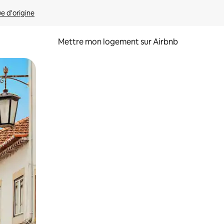
ue d'origine
Mettre mon logement sur Airbnb
sant glisser.