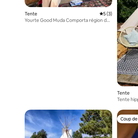
Tente
Évaluation moyenn
5 (3)
Yourte Good Muda Comporta région de
Grandola
Tente
Tente hipp
Coup de
Coup de