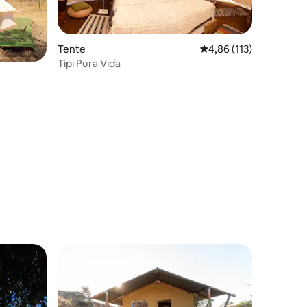
Tente
Évaluation moyenne sur
4,86 (113)
Tipi Pura Vida
taires : 4,78 sur 5
lus appréciés