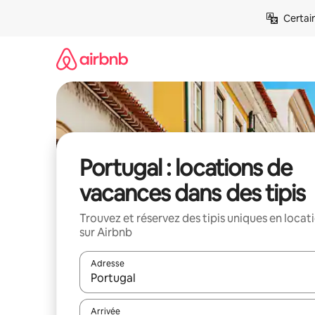
Aller
Certai
directement
au
contenu
Portugal : locations de
vacances dans des tipis
Trouvez et réservez des tipis uniques en locat
sur Airbnb
Adresse
Lorsque les résultats s'affichent, utilisez les flèc
Arrivée