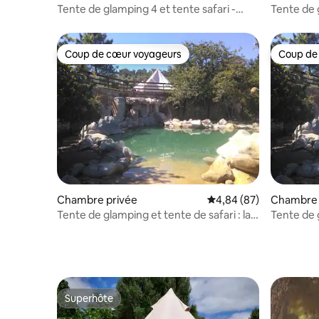
Tente de glamping 4 et tente safari -
Tente de g
Nature on Beach
Nature o
Coup de cœur voyageurs
Coup de
Coup de cœur voyageurs
Coup de
Chambre privée
Évaluation moyenne sur
4,84 (87)
Chambre 
Tente de glamping et tente de safari : la
Tente de g
nature sur la plage
Nature sur
Superhôte
Superhôte