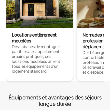
Locations entièrement
Nomades num
meublées
professionnel
déplacement
Des cabanes de montagne
paisibles aux appartements
Des hébergem
urbains pratiques, ces
confortables p
locations meublées offrent
professionnels
tous les équipements d'un
télétravail dis
logement standard.
et d'espaces de
Équipements et avantages des séjours
longue durée