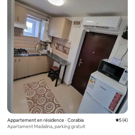
Appartement en résidence ⋅ Corabia
Évaluatio
5 (4)
Apartament Madalina, parking gratuit