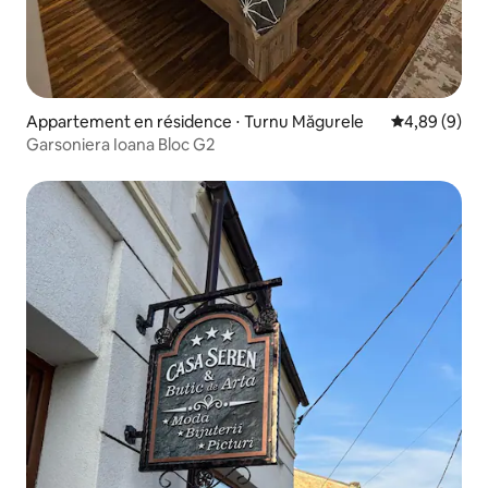
Appartement en résidence ⋅ Turnu Măgurele
Évaluation m
4,89 (9)
Garsoniera Ioana Bloc G2