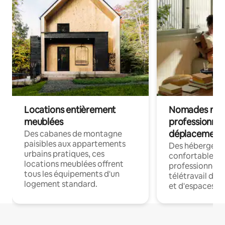
Locations entièrement
Nomades num
meublées
professionnel
déplacement
Des cabanes de montagne
paisibles aux appartements
Des hébergem
urbains pratiques, ces
confortables p
locations meublées offrent
professionnels
tous les équipements d'un
télétravail dis
logement standard.
et d'espaces de