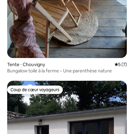
Tente ⋅ Chouvigny
Évaluatio
5 (7)
Bungalow toilé à la ferme – Une parenthèse nature
Coup de cœur voyageurs
Coup de cœur voyageurs