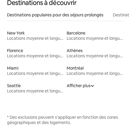
Destinations à découvrir
Destinations populaires pour des séjours prolongés
Destinati
New York
Barcelone
Locations moyenne et longue durée
Locations moyenne et longue durée
Florence
Athènes
Locations moyenne et longue durée
Locations moyenne et longue durée
Miami
Montréal
Locations moyenne et longue durée
Locations moyenne et longue durée
Seattle
Afficher plus
Locations moyenne et longue durée
* Des exclusions peuvent s'appliquer en fonction des zones
géographiques et des logements.