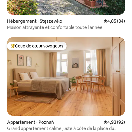
Hébergement ⋅ Stęszewko
Évaluation mo
4,85 (34)
Maison attrayante et confortable toute l'année
Coup de cœur voyageurs
Coups de cœur voyageurs les plus appréciés
Appartement ⋅ Poznań
Évaluation mo
4,93 (92)
Grand appartement calme juste à côté de la place du