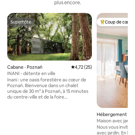
plus encore.
Superhôte
Coup de cœur 
Superhôte
Coups de cœur vo
Cabane ⋅ Poznań
Évaluation moyenne sur la base
4,72 (25)
INANI - détente en ville
Inani : une oasis forestière au cœur de
Poznań. Bienvenue dans un chalet
unique de 30 m² à Poznań, à 15 minutes
du centre-ville et de la foire
internationale de Poznań. La propriété
est conçue par un architecte, avec une
grande fenêtre en bois, une cheminée,
Hébergement ⋅ P
un ventilateur, une cuisine entièrement
Maison avec jardin
équipée et une salle de bain. Dans le
Nous vous inviton
jardin de 700 m² : une terrasse, un foyer,
avec jardin. En bas, nous avons un salon