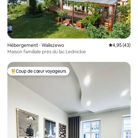
Hébergement ⋅ Waliszewo
Évaluation mo
4,95 (43)
Maison familiale près du lac Lednickie
Coup de cœur voyageurs
Coups de cœur voyageurs les plus appréciés