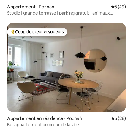
Appartement ⋅ Poznań
Évaluation
5 (49)
Studio | grande terrasse | parking gratuit | animaux
acceptés
Coup de cœur voyageurs
Coups de cœur voyageurs les plus appréciés
Appartement en résidence ⋅ Poznań
Évaluation
5 (28)
Bel appartement au cœur de la ville