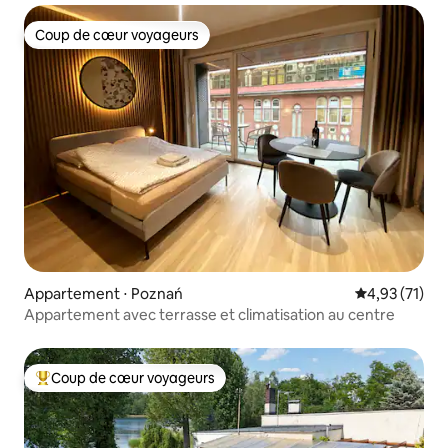
Coup de cœur voyageurs
Coup de cœur voyageurs
Appartement ⋅ Poznań
Évaluation mo
4,93 (71)
Appartement avec terrasse et climatisation au centre
Coup de cœur voyageurs
Coups de cœur voyageurs les plus appréciés