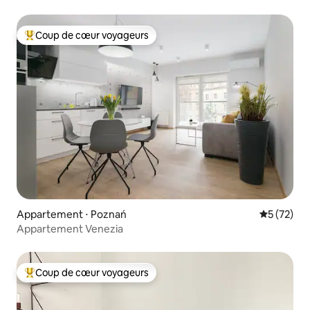
marché
Coup de cœur voyageurs
Coups de cœur voyageurs les plus appréciés
Appartement ⋅ Poznań
Évaluation
5 (72)
Appartement Venezia
Coup de cœur voyageurs
Coups de cœur voyageurs les plus appréciés