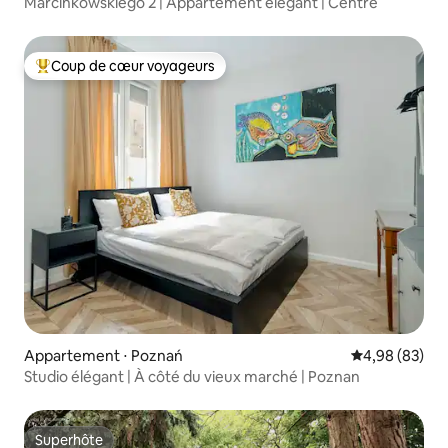
Marcinkowskiego 2 | Appartement élégant | Centre
Coup de cœur voyageurs
Coups de cœur voyageurs les plus appréciés
Appartement ⋅ Poznań
Évaluation mo
4,98 (83)
Studio élégant | À côté du vieux marché | Poznan
Superhôte