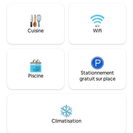
Arrivée de 15h00 à 22h00. Nombre de
dispose de cuisin
chambres : 1 Superficie : environ 30 à 50
équipées, d'un lave
m² Lits doubles : 1 Canapés-lits
réfrigérateur, d'
convertibles : 1 La place de
fer ou d'une planc
stationnement dans le garage est
matelas très confo
Cuisine
Wifi
soumise à des frais de 80 PLN/jour
confortables vous
Climatisation - 30 PLN/jour Séjour
reposer avant le 
d'animaux de compagnie - 50 zł/nuit
Stationnement
Piscine
gratuit sur place
Climatisation