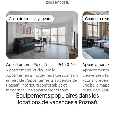
plus encore.
Coup de cœur voyageurs
Coup de cœur vo
Coup de cœur voyageurs
Coup de cœur vo
Appartement ⋅ Poznań
Évaluation moyenne sur la base 
4,93 (104)
Appartement ⋅ P
Appartement Studio Family
Appartements lof
Appartements modernes situés dans un
Bienvenue à l'app
immeuble d'appartements au centre de
Poznań, récemmen
Poznań. Intérieurs confortables et
une belle maison d
modernes. Les appartements sont
restaurée, juste à 
Équipements populaires dans les
entièrement équipés et
vieux marché de P
confortablement meublés pour 4
appartements sont
locations de vacances à Poznań
personnes maximum. LES CLÉS SONT À
très charmante et
RÉCUPÉRER À LA RÉCEPTION, à l'entrée
collines de St. Woj
principale de l'immeuble Towarowa 37.
le parc de la Cita