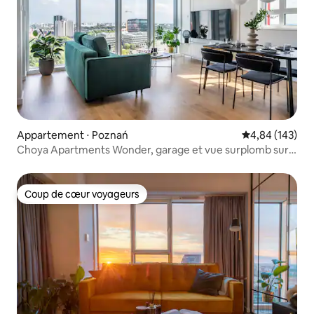
Appartement ⋅ Poznań
Évaluation moy
4,84 (143)
Choya Apartments Wonder, garage et vue surplomb sur
la ville !
Coup de cœur voyageurs
Coup de cœur voyageurs