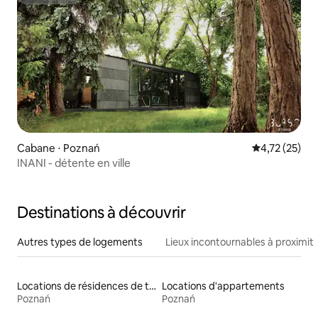
Superhôte
Cabane ⋅ Poznań
Évaluation mo
4,72 (25)
INANI - détente en ville
Destinations à découvrir
Autres types de logements
Lieux incontournables à proximit
Locations de résidences de tourisme
Locations d'appartements
Poznań
Poznań