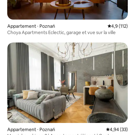
Appartement ⋅ Poznań
Évaluation mo
4,9 (112)
Choya Apartments Eclectic, garage et vue sur la ville
Appartement ⋅ Poznań
Évaluation mo
4,94 (33)