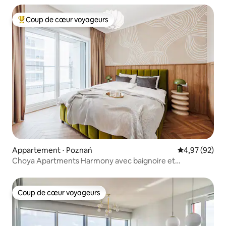
Coup de cœur voyageurs
Coups de cœur voyageurs les plus appréciés
Appartement ⋅ Poznań
Évaluation mo
4,97 (92)
Choya Apartments Harmony avec baignoire et
stationnement gratuit
Coup de cœur voyageurs
Coup de cœur voyageurs