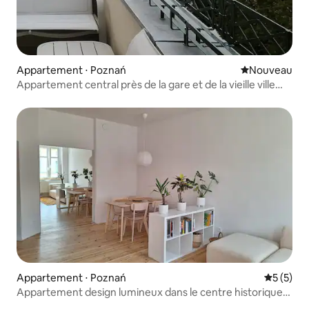
Appartement ⋅ Poznań
Nouvel hébe
Nouveau
Appartement central près de la gare et de la vieille ville
avec une vue magnifique !
Appartement ⋅ Poznań
Évaluatio
5 (5)
Appartement design lumineux dans le centre historique
de Poznań