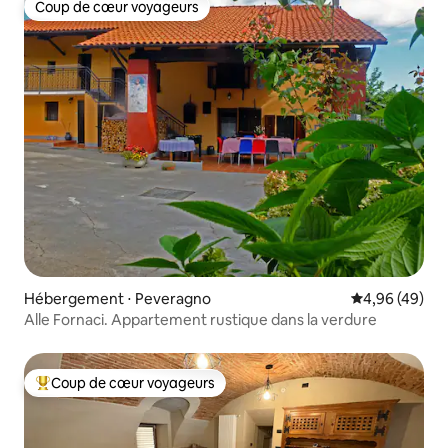
Coup de cœur voyageurs
Coup de cœur voyageurs
Hébergement ⋅ Peveragno
Évaluation mo
4,96 (49)
Alle Fornaci. Appartement rustique dans la verdure
Coup de cœur voyageurs
Coups de cœur voyageurs les plus appréciés