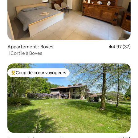
Appartement ⋅ Boves
Évaluation mo
4,97 (37)
Il Cortile à Boves
Coup de cœur voyageurs
Coups de cœur voyageurs les plus appréciés