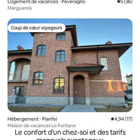
Logement de vacances ⋅ Peveragno
Évaluation
5 (36)
Marguareis
Coup de cœur voyageurs
Coup de cœur voyageurs
Hébergement ⋅ Pianfei
Évaluation mo
4,94 (17)
Maison de vacances Le Fontane
Le confort d'un chez-soi et des tarifs