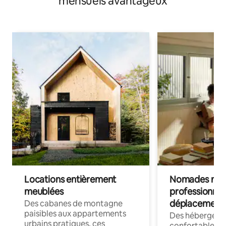
mensuels avantageux
Locations entièrement
Nomades num
meublées
professionnel
déplacement
Des cabanes de montagne
paisibles aux appartements
Des hébergem
urbains pratiques, ces
confortables p