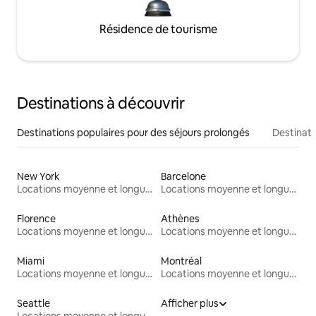
Résidence de tourisme
Destinations à découvrir
Destinations populaires pour des séjours prolongés
Destinati
New York
Barcelone
Locations moyenne et longue durée
Locations moyenne et longue durée
Florence
Athènes
Locations moyenne et longue durée
Locations moyenne et longue durée
Miami
Montréal
Locations moyenne et longue durée
Locations moyenne et longue durée
Seattle
Afficher plus
Locations moyenne et longue durée