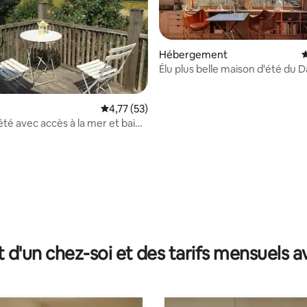
Hébergement
É
Élu plus belle maison d'été du
2014
Évaluation moyenne sur la base de 53 comme
4,77 (53)
été avec accès à la mer et bain
 nature
 la base de 47 commentaires : 4,98 sur 5
t d'un chez-soi et des tarifs mensuels 