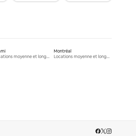
ami
Montréal
Locations moyenne et longue durée
Locations moyenne et longue durée