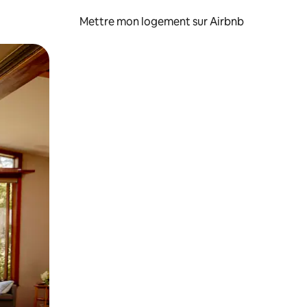
Mettre mon logement sur Airbnb
sant glisser.