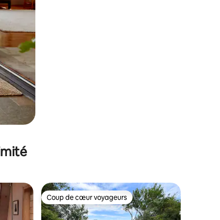
imité
Coup de cœur voyageurs
lus appréciés
Coup de cœur voyageurs