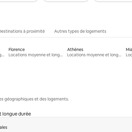
Destinations à proximité
Autres types de logements
Florence
Athènes
Mi
Locations moyenne et longue durée
Locations moyenne et longue durée
Locations moyenne et longue durée
nes géographiques et des logements.
t longue durée
ales