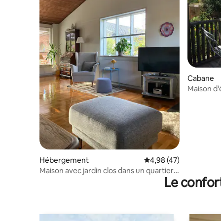
Cabane
Maison d'
en pleine
Hébergement
Évaluation moyenne sur
4,98 (47)
Maison avec jardin clos dans un quartier
Le confor
calme