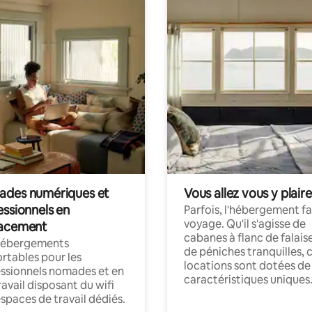
des numériques et
Vous allez vous y plaire
essionnels en
Parfois, l'hébergement fai
voyage. Qu'il s'agisse de
acement
cabanes à flanc de falais
hébergements
de péniches tranquilles, 
rtables pour les
locations sont dotées de
ssionnels nomades et en
caractéristiques uniques
ravail disposant du wifi
espaces de travail dédiés.