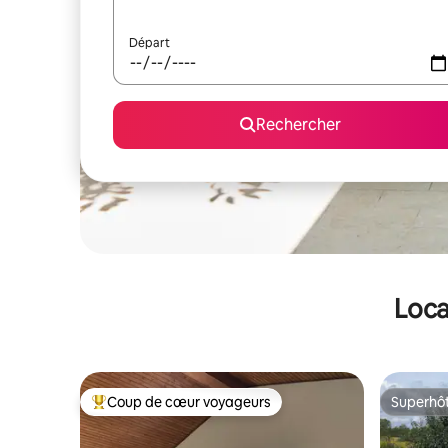
Départ
Rechercher
Loca
Coup de cœur voyageurs
Superhô
Coups de cœur voyageurs les plus appréciés
Superhô