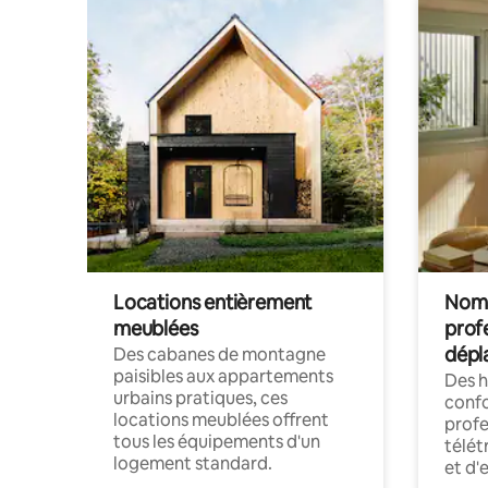
Locations entièrement
Noma
meublées
prof
dépl
Des cabanes de montagne
paisibles aux appartements
Des 
urbains pratiques, ces
confo
locations meublées offrent
profe
tous les équipements d'un
télét
logement standard.
et d'