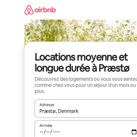
Aller
directement
au
contenu
Locations moyenne et
longue durée à Præstø
Découvrez des logements où vous vous sente
comme chez vous pour un séjour d'un mois ou
plus.
Adresse
Lorsque les résultats s'affichent, utilisez les flèc
Arrivée