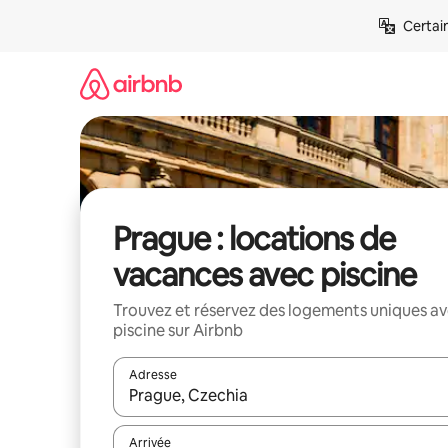
Aller
Certai
directement
au
contenu
Prague : locations de
vacances avec piscine
Trouvez et réservez des logements uniques a
piscine sur Airbnb
Adresse
Lorsque les résultats s'affichent, utilisez les flèc
Arrivée