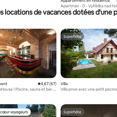
Appartement en résidence
Apartmán - D - Vyhlídka nad ře
s locations de vacances dotées d'une p
Superhôte
Superhôte
r la base de 21 commentaires : 4,76 sur 5
ment
Évaluation moyenne sur la base de 67 commen
4,67 (67)
Villa
bHouse | Piscine, sauna et bar-
Villa prive avec une petit piscin
 cœur voyageurs
Superhôte
 cœur voyageurs
Superhôte