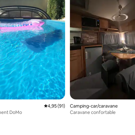
Évaluation moyenne sur la base de 91 comme
4,95 (91)
Camping-car/caravane
ment DoMo
Caravane confortable