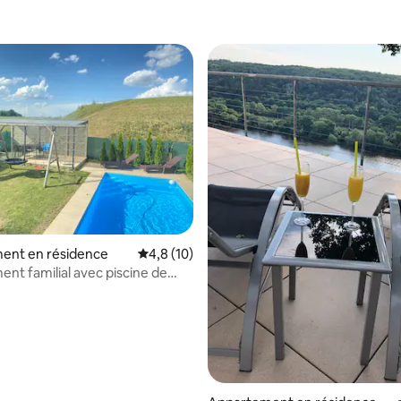
ent en résidence
Évaluation moyenne sur la base de 10 comm
4,8 (10)
nt familial avec piscine de
ire de jeux !