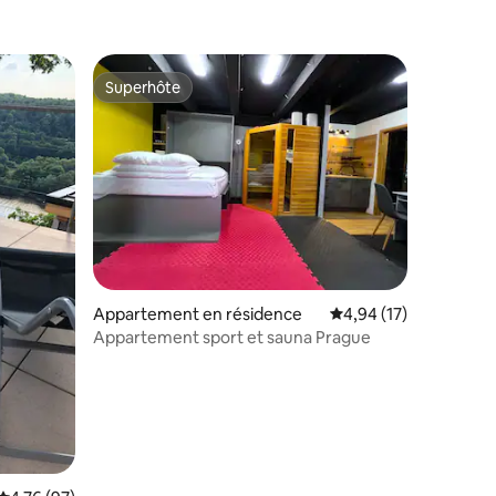
Superhôte
Superhôte
entaires : 4,8 sur 5
Appartement en résidence
Évaluation moyenne su
4,94 (17)
Appartement sport et sauna Prague