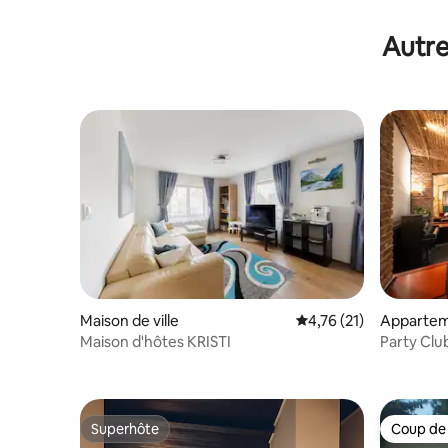
Autre
Maison de ville
Évaluation moyenne su
4,76 (21)
Apparte
Maison d'hôtes KRISTI
Party Clu
salon
Superhôte
Coup de
Superhôte
Coup de