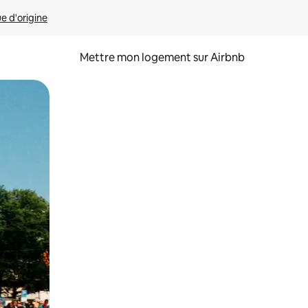
ue d'origine
Mettre mon logement sur Airbnb
sant glisser.