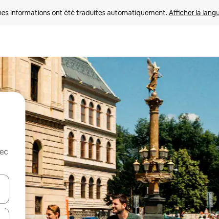
nes informations ont été traduites automatiquement. 
Afficher la lang
vec
hes vers le haut et vers le bas pour les parcourir ou en appuyant et en fai