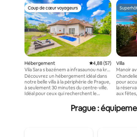
Coup de cœur voyageurs
Superhô
Coup de cœur voyageurs
Superhô
Hébergement
Évaluation moyenne sur
4,88 (57)
Villa
Vila Sara s bazénem a infrasaunou na kraji
Manoir ave
Prahy
Jardin
Découvrez un hébergement idéal dans
Chandelie
notre belle villa à la périphérie de Prague,
pour accue
à seulement 30 minutes du centre-ville.
la réserva
Idéal pour ceux qui recherchent le
aux fêtes,
confort et la tranquillité. Il y a un jardin
rassembl
pour se détendre, une piscine
commercia
Prague : équipemen
rafraîchissante de 6x3 mètres, un sauna
de person
infrarouge, de grandes chambres, une
réservati
au rez-de-chaussée avec accès à la
autorisés. Découvrez la villa au desi
piscine, deux à l’étage. Dans le salon, il y a
emblémati
une table à manger, une cuisine
sauna et 