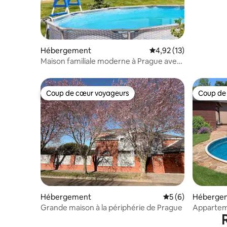
Hébergement
Évaluation moyenne su
4,92 (13)
Maison familiale moderne à Prague avec
jardin et piscine
Coup de cœur voyageurs
Coup de
Coup de cœur voyageurs
Coup de
Hébergement
Évaluation moyenn
5 (6)
Héberge
Grande maison à la périphérie de Prague
Apparteme