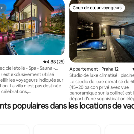
te
Coup de cœur voyageurs
te
Coup de cœur voyageurs
 la base de 57 commentaires : 4,88 sur 5
Évaluation moyenne sur la base de 25 commen
4,88 (25)
c ciel étoilé • Spa • Sauna •
Appartement ⋅ Praha 12
r est exclusivement utilisé
Studio de luxe climatisé : piscin
illir les voyageurs indiqués sur
jacuzzi
Le studio de luxe climatisé de 6
tion. La villa n'est pas destinée
(45+20 balcon privé avec vue
 célébrations,
panoramique sur la colline) est 
ements, tournages
départ d'une sophistication élé
ux ou privés, et les visiteurs
ts populaires dans les locations de va
ton industriel et équipements 
nes extérieures à la
le projet architectural le plus u
on ne sont pas non plus
République tchèque ! Détendez-vous
gn
dans la piscine intérieure de 20 
que avec jacuzzi extérieur,
sauna, la salle de sport, la salle 
350 m² d'espace. Profitez du
massage Loft à l'étage avec salle de