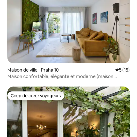
Maison de ville ⋅ Praha 10
Évaluation
5 (15)
Maison confortable, élégante et moderne (maison
entière)
Coup de cœur voyageurs
Coup de cœur voyageurs