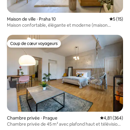
Maison de ville ⋅ Praha 10
Évaluation
5 (15)
Maison confortable, élégante et moderne (maison
entière)
Coup de cœur voyageurs
Coup de cœur voyageurs
Chambre privée ⋅ Prague
Évaluation moy
4,81 (364)
Chambre privée de 45 m² avec plafond haut et télévision
de 55 pouces