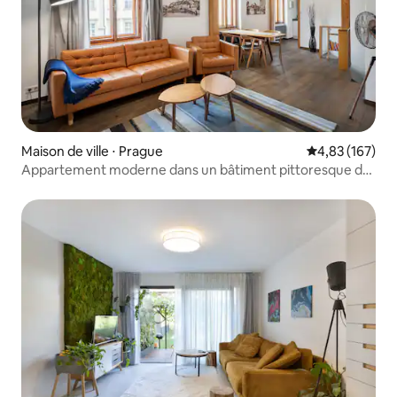
Maison de ville ⋅ Prague
Évaluation moy
4,83 (167)
Appartement moderne dans un bâtiment pittoresque du
XVe siècle