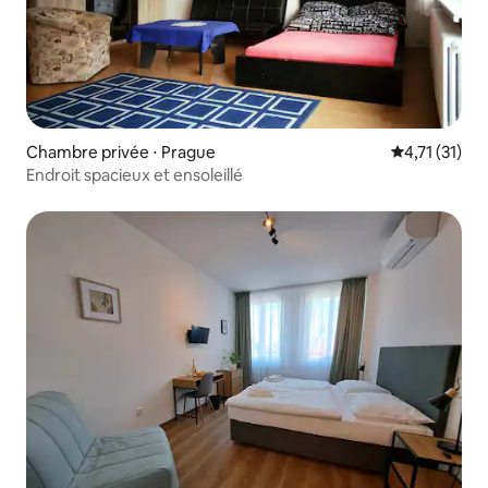
Chambre privée ⋅ Prague
Évaluation m
4,71 (31)
Endroit spacieux et ensoleillé