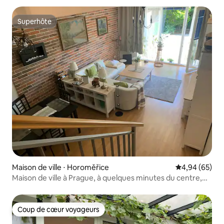
Superhôte
Superhôte
Maison de ville ⋅ Horoměřice
Évaluation mo
4,94 (65)
Maison de ville à Prague, à quelques minutes du centre,
parking
Coup de cœur voyageurs
Coup de cœur voyageurs