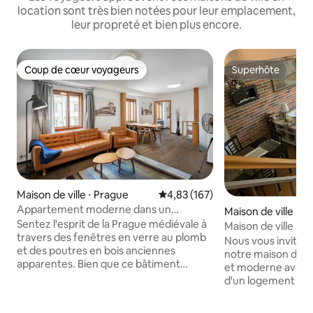
location sont très bien notées pour leur emplacement,
leur propreté et bien plus encore.
Coup de cœur voyageurs
Superhôte
Coup de cœur voyageurs
Superhôte
Maison de ville ⋅ Prague
Évaluation moyenne sur la base 
4,83 (167)
Appartement moderne dans un
Maison de ville ⋅ 
bâtiment pittoresque du XVe siècle
Sentez l'esprit de la Prague médiévale à
Maison de ville à 
travers des fenêtres en verre au plomb
minutes du centre
Nous vous invitons
et des poutres en bois anciennes
notre maison de vi
apparentes. Bien que ce bâtiment
et moderne avec 
pittoresque soit imprégné d'histoire, il
d'un logement sta
s'agit d'un appartement vraiment
minutes de l'aérop
moderne rempli de meubles de bon
maison de ville se