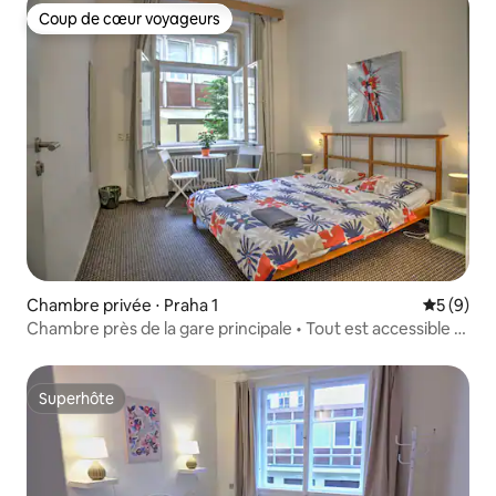
Facilement garables dans la maison ! La
Coup de cœur voyageurs
maison est équipée d'une machine à
Coup de cœur voyageurs
café PROFI NESPRESSO.
Chambre privée ⋅ Praha 1
Évaluatio
5 (9)
Chambre près de la gare principale • Tout est accessible à
pied
Superhôte
Superhôte