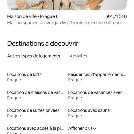
Maison de ville ⋅ Prague 6
Évaluation mo
4,71 (34)
Maison spacieuse avec jardin à 15 min à pied du château
Destinations à découvrir
Autres types de logements
Activités
Locations de lofts
Résidences d'appartements en location
Prague
Prague
Location de maisons de vacances
Locations de vacances avec piscine
Prague
Prague
Locations de suites privées
Locations avec sauna
Prague
Prague
Locations avec accès à la plage
Afficher plus
Prague