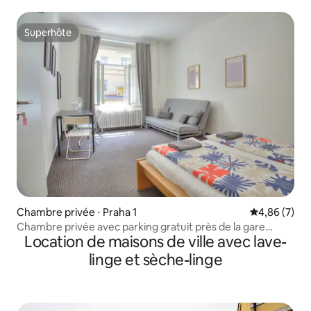
accessible à pied
Superhôte
Superhôte
Chambre privée ⋅ Praha 1
Évaluation m
4,86 (7)
Chambre privée avec parking gratuit près de la gare
Location de maisons de ville avec lave-
principale
linge et sèche-linge