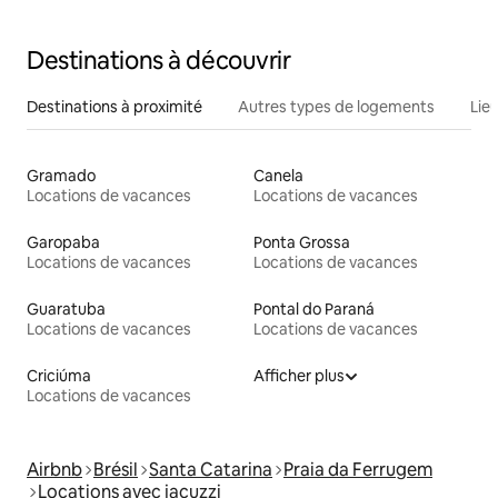
déjeuner gratuit
Destinations à découvrir
Destinations à proximité
Autres types de logements
Lie
Gramado
Canela
Locations de vacances
Locations de vacances
Garopaba
Ponta Grossa
Locations de vacances
Locations de vacances
Guaratuba
Pontal do Paraná
Locations de vacances
Locations de vacances
Criciúma
Afficher plus
Locations de vacances
Airbnb
Brésil
Santa Catarina
Praia da Ferrugem
Locations avec jacuzzi