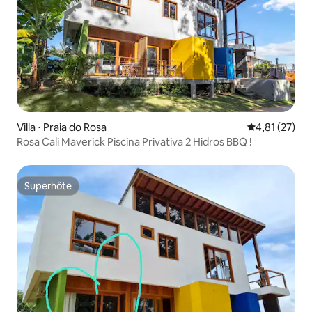
Villa ⋅ Praia do Rosa
Évaluation mo
4,81 (27)
Rosa Cali Maverick Piscina Privativa 2 Hidros BBQ !
Superhôte
Superhôte