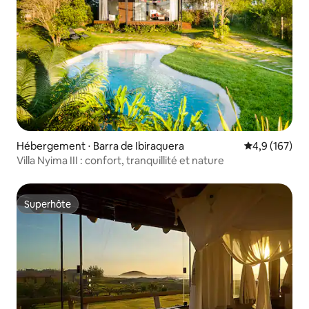
Hébergement ⋅ Barra de Ibiraquera
Évaluation mo
4,9 (167)
Villa Nyima III : confort, tranquillité et nature
Superhôte
Superhôte