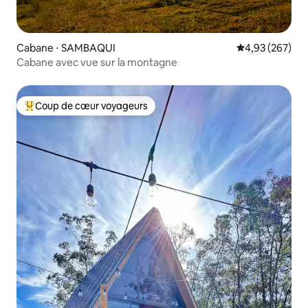
Cabane ⋅ SAMBAQUI
Évaluation moy
4,93 (267)
Cabane avec vue sur la montagne
Coup de cœur voyageurs
Coups de cœur voyageurs les plus appréciés