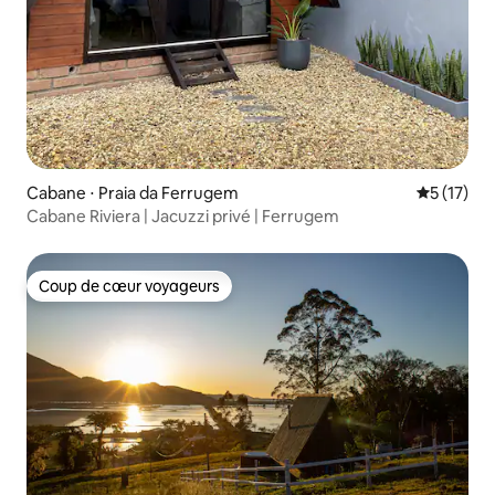
Cabane ⋅ Praia da Ferrugem
Évaluation
5 (17)
Cabane Riviera | Jacuzzi privé | Ferrugem
Coup de cœur voyageurs
Coup de cœur voyageurs