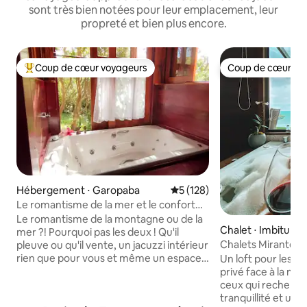
sont très bien notées pour leur emplacement, leur
propreté et bien plus encore.
Coup de cœur voyageurs
Coup de cœur vo
Coups de cœur voyageurs les plus appréciés
Coup de cœur vo
Hébergement ⋅ Garopaba
Évaluation moyenne sur la ba
5 (128)
Le romantisme de la mer et le confort
des montagnes
Le romantisme de la montagne ou de la
Chalet ⋅ Imbituba
mer ?! Pourquoi pas les deux ! Qu'il
Chalets Mirante da
pleuve ou qu'il vente, un jacuzzi intérieur
dos Amores.
rien que pour vous et même un espace
Un loft pour les co
rien que pour vous pour faire un feu de
privé face à la mer
camp le soir. Une maison de charme. De
ceux qui recherchen
la chambre, les montagnes. Du jacuzzi, la
tranquillité et une