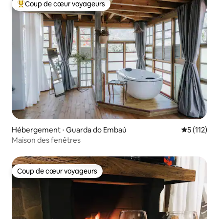
Coup de cœur voyageurs
Coups de cœur voyageurs les plus appréciés
Hébergement ⋅ Guarda do Embaú
Évaluation 
5 (112)
Maison des fenêtres
Coup de cœur voyageurs
Coup de cœur voyageurs