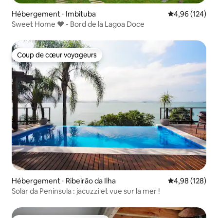
Hébergement ⋅ Imbituba
Évaluation moy
4,96 (124)
Sweet Home ❤️ - Bord de la Lagoa Doce
Coup de cœur voyageurs
Coup de cœur voyageurs
Hébergement ⋅ Ribeirão da Ilha
Évaluation moy
4,98 (128)
Solar da Península : jacuzzi et vue sur la mer !