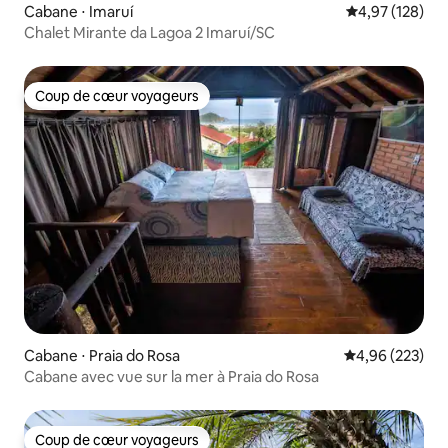
Cabane ⋅ Imaruí
Évaluation moy
4,97 (128)
Chalet Mirante da Lagoa 2 Imaruí/SC
Coup de cœur voyageurs
Coup de cœur voyageurs
Cabane ⋅ Praia do Rosa
Évaluation moy
4,96 (223)
Cabane avec vue sur la mer à Praia do Rosa
Coup de cœur voyageurs