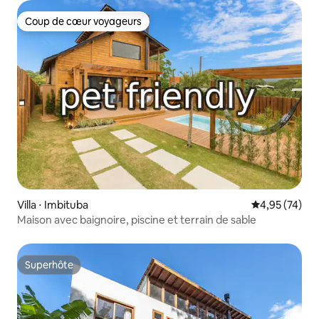
Coup de cœur voyageurs
Coup de cœur voyageurs
Villa ⋅ Imbituba
Évaluation mo
4,95 (74)
Maison avec baignoire, piscine et terrain de sable
Superhôte
Superhôte