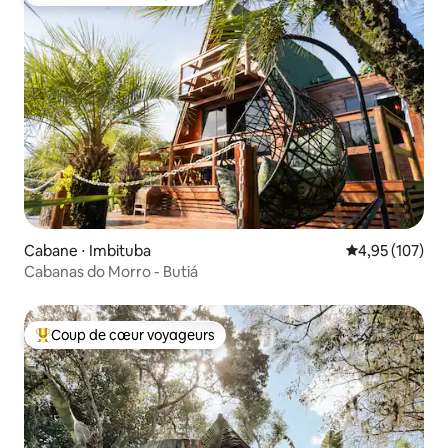
Coup de cœur voyageurs
Cabane ⋅ Imbituba
Évaluation moy
4,95 (107)
Cabanas do Morro - Butiá
Coup de cœur voyageurs
Coups de cœur voyageurs les plus appréciés