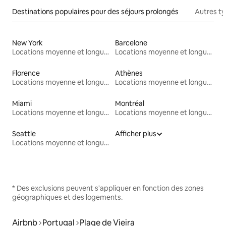
Destinations populaires pour des séjours prolongés
Autres t
New York
Barcelone
Locations moyenne et longue durée
Locations moyenne et longue durée
Florence
Athènes
Locations moyenne et longue durée
Locations moyenne et longue durée
Miami
Montréal
Locations moyenne et longue durée
Locations moyenne et longue durée
Seattle
Afficher plus
Locations moyenne et longue durée
* Des exclusions peuvent s'appliquer en fonction des zones
géographiques et des logements.
Airbnb
Portugal
Plage de Vieira