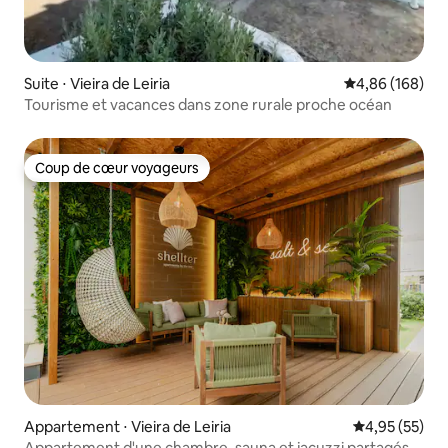
Suite ⋅ Vieira de Leiria
Évaluation moy
4,86 (168)
Tourisme et vacances dans zone rurale proche océan
Coup de cœur voyageurs
Coup de cœur voyageurs
Appartement ⋅ Vieira de Leiria
Évaluation mo
4,95 (55)
Appartement d'une chambre, sauna et jacuzzi partagés