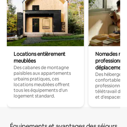
Locations entièrement
Nomades num
meublées
professionnel
déplacement
Des cabanes de montagne
paisibles aux appartements
Des hébergem
urbains pratiques, ces
confortables p
locations meublées offrent
professionnels
tous les équipements d'un
télétravail dis
logement standard.
et d'espaces de
Équipements et avantages des séjours